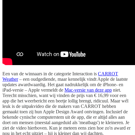
Een van de winnaars in de categorie Interaction is
CARROT
Weather
– een oudgediende, maar kennelijk vindt Apple de laatste
updates awardwaardig. Het gaat nadrukkelijk om de iPhone- en
iPad-versie – Apple vermeldt de
Mac-versie van deze app
niet.
Terecht misschien, want wij vinden de prijs van € 16,99 voor een
app die het weerbericht een beetje lollig brengt, ridicuul. Maar wél
leuk is de uitpakvideo die de makers van CARROT hebben
gemaakt toen zij hun Apple Design Award ontvingen. Inclusief de
bekende cynische computerstem uit de app, die er altijd alles aan
doet om mensen (meestal aangeduid als 'meatbags') te kleineren. Je
ziet de video hierboven. Kun je meteen eens zien hoe zo'n award er
nou in het echt uitziet – hij is kleiner dan wij dachten.