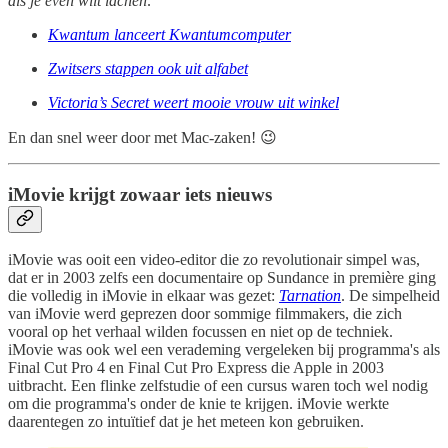
als je even wilt lachen:
Kwantum lanceert Kwantumcomputer
Zwitsers stappen ook uit alfabet
Victoria’s Secret weert mooie vrouw uit winkel
En dan snel weer door met Mac-zaken! 😉
iMovie krijgt zowaar iets nieuws
iMovie was ooit een video-editor die zo revolutionair simpel was,
dat er in 2003 zelfs een documentaire op Sundance in première ging
die volledig in iMovie in elkaar was gezet:
Tarnation
. De simpelheid
van iMovie werd geprezen door sommige filmmakers, die zich
vooral op het verhaal wilden focussen en niet op de techniek.
iMovie was ook wel een verademing vergeleken bij programma's als
Final Cut Pro 4 en Final Cut Pro Express die Apple in 2003
uitbracht. Een flinke zelfstudie of een cursus waren toch wel nodig
om die programma's onder de knie te krijgen. iMovie werkte
daarentegen zo intuïtief dat je het meteen kon gebruiken.