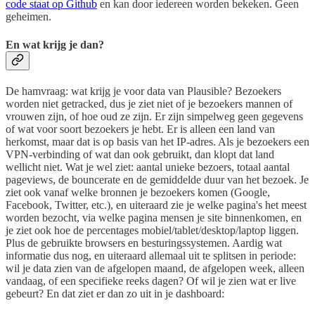
code staat op Github
en kan door iedereen worden bekeken. Geen
geheimen.
En wat krijg je dan?
De hamvraag: wat krijg je voor data van Plausible? Bezoekers
worden niet getracked, dus je ziet niet of je bezoekers mannen of
vrouwen zijn, of hoe oud ze zijn. Er zijn simpelweg geen gegevens
of wat voor soort bezoekers je hebt. Er is alleen een land van
herkomst, maar dat is op basis van het IP-adres. Als je bezoekers een
VPN-verbinding of wat dan ook gebruikt, dan klopt dat land
wellicht niet. Wat je wel ziet: aantal unieke bezoers, totaal aantal
pageviews, de bouncerate en de gemiddelde duur van het bezoek. Je
ziet ook vanaf welke bronnen je bezoekers komen (Google,
Facebook, Twitter, etc.), en uiteraard zie je welke pagina's het meest
worden bezocht, via welke pagina mensen je site binnenkomen, en
je ziet ook hoe de percentages mobiel/tablet/desktop/laptop liggen.
Plus de gebruikte browsers en besturingssystemen. Aardig wat
informatie dus nog, en uiteraard allemaal uit te splitsen in periode:
wil je data zien van de afgelopen maand, de afgelopen week, alleen
vandaag, of een specifieke reeks dagen? Of wil je zien wat er live
gebeurt? En dat ziet er dan zo uit in je dashboard: