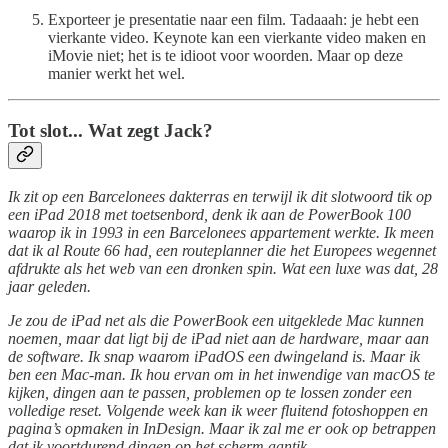
Exporteer je presentatie naar een film. Tadaaah: je hebt een
vierkante video. Keynote kan een vierkante video maken en
iMovie niet; het is te idioot voor woorden. Maar op deze
manier werkt het wel.
Tot slot... Wat zegt Jack?
Ik zit op een Barcelonees dakterras en terwijl ik dit slotwoord tik op
een iPad 2018 met toetsenbord, denk ik aan de PowerBook 100
waarop ik in 1993 in een Barcelonees appartement werkte. Ik meen
dat ik al Route 66 had, een routeplanner die het Europees wegennet
afdrukte als het web van een dronken spin. Wat een luxe was dat, 28
jaar geleden.
Je zou de iPad net als die PowerBook een uitgeklede Mac kunnen
noemen, maar dat ligt bij de iPad niet aan de hardware, maar aan
de software. Ik snap waarom iPadOS een dwingeland is. Maar ik
ben een Mac-man. Ik hou ervan om in het inwendige van macOS te
kijken, dingen aan te passen, problemen op te lossen zonder een
volledige reset. Volgende week kan ik weer fluitend fotoshoppen en
pagina’s opmaken in InDesign. Maar ik zal me er ook op betrappen
dat ik voortdurend dingen op het scherm aantik.