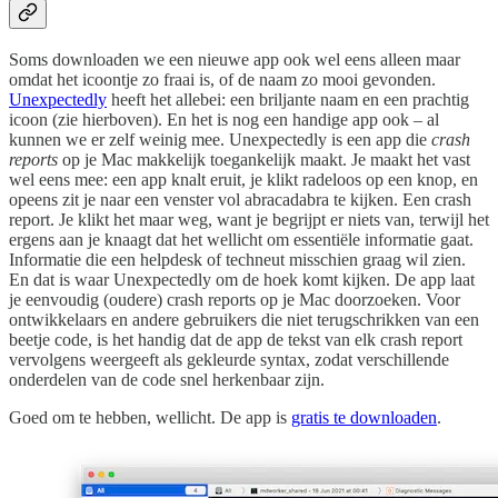
Soms downloaden we een nieuwe app ook wel eens alleen maar
omdat het icoontje zo fraai is, of de naam zo mooi gevonden.
Unexpectedly
heeft het allebei: een briljante naam en een prachtig
icoon (zie hierboven). En het is nog een handige app ook – al
kunnen we er zelf weinig mee. Unexpectedly is een app die
crash
reports
op je Mac makkelijk toegankelijk maakt. Je maakt het vast
wel eens mee: een app knalt eruit, je klikt radeloos op een knop, en
opeens zit je naar een venster vol abracadabra te kijken. Een crash
report. Je klikt het maar weg, want je begrijpt er niets van, terwijl het
ergens aan je knaagt dat het wellicht om essentiële informatie gaat.
Informatie die een helpdesk of techneut misschien graag wil zien.
En dat is waar Unexpectedly om de hoek komt kijken. De app laat
je eenvoudig (oudere) crash reports op je Mac doorzoeken. Voor
ontwikkelaars en andere gebruikers die niet terugschrikken van een
beetje code, is het handig dat de app de tekst van elk crash report
vervolgens weergeeft als gekleurde syntax, zodat verschillende
onderdelen van de code snel herkenbaar zijn.
Goed om te hebben, wellicht. De app is
gratis te downloaden
.