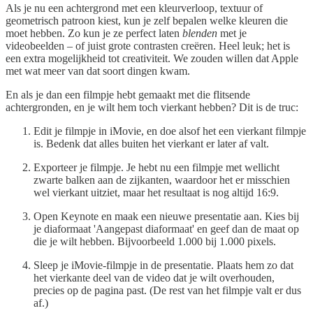
Als je nu een achtergrond met een kleurverloop, textuur of
geometrisch patroon kiest, kun je zelf bepalen welke kleuren die
moet hebben. Zo kun je ze perfect laten
blenden
met je
videobeelden – of juist grote contrasten creëren. Heel leuk; het is
een extra mogelijkheid tot creativiteit. We zouden willen dat Apple
met wat meer van dat soort dingen kwam.
En als je dan een filmpje hebt gemaakt met die flitsende
achtergronden, en je wilt hem toch vierkant hebben? Dit is de truc:
Edit je filmpje in iMovie, en doe alsof het een vierkant filmpje
is. Bedenk dat alles buiten het vierkant er later af valt.
Exporteer je filmpje. Je hebt nu een filmpje met wellicht
zwarte balken aan de zijkanten, waardoor het er misschien
wel vierkant uitziet, maar het resultaat is nog altijd 16:9.
Open Keynote en maak een nieuwe presentatie aan. Kies bij
je diaformaat 'Aangepast diaformaat' en geef dan de maat op
die je wilt hebben. Bijvoorbeeld 1.000 bij 1.000 pixels.
Sleep je iMovie-filmpje in de presentatie. Plaats hem zo dat
het vierkante deel van de video dat je wilt overhouden,
precies op de pagina past. (De rest van het filmpje valt er dus
af.)