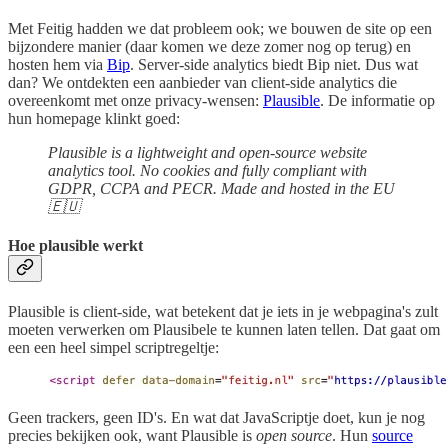
Met Feitig hadden we dat probleem ook; we bouwen de site op een
bijzondere manier (daar komen we deze zomer nog op terug) en
hosten hem via
Bip
. Server-side analytics biedt Bip niet. Dus wat
dan? We ontdekten een aanbieder van client-side analytics die
overeenkomt met onze privacy-wensen:
Plausible
. De informatie op
hun homepage klinkt goed:
Plausible is a lightweight and open-source website
analytics tool. No cookies and fully compliant with
GDPR, CCPA and PECR. Made and hosted in the EU
🇪🇺
Hoe plausible werkt
Plausible is client-side, wat betekent dat je iets in je webpagina's zult
moeten verwerken om Plausibele te kunnen laten tellen. Dat gaat om
een een heel simpel scriptregeltje:
Geen trackers, geen ID's. En wat dat JavaScriptje doet, kun je nog
precies bekijken ook, want Plausible is
open source
. Hun
source