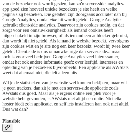
van de bezoeker ook wordt gezien, kan zo'n server-side analytics-
app goed zien hoeveel unieke bezoekers je site heeft en welke
pagina's zij bezoeken. Die getallen zijn doorgaans accurater dan bij
Google Analytics, omdat
elke
hit wordt geteld. Google Analytics
gebruikt client-side analytics. Daarvoor zijn cookies nodig, en dat
zorgt voor een onnauwkeurigheid: als iemand cookies heeft
uitgeschakeld in zijn browser, of als iemand een adblocker gebruikt,
dan wordt hij niet geteld. Als iemand je website bezoekt, vervolgens
zijn cookies wist en je site nog een keer bezoekt, wordt hij twee keer
geteld. Client-side is dus onnauwkeurige dan server-side... maar
toch is voor veel bedrijven Google Analytics veel interessanter,
omdat het ook andere informatie geeft: over leeftijd, interesses en
opleiding van je bezoekers bijvoorbeeld. Een applicatie als AWStats
weet dat allemaal niet; die telt alleen hits.
Wil je de statistieken van je website wel kunnen bekijken, maar wil
je geen trackers, dan zit je met een servers-side applicatie zoals
AWstats dus goed. Maar als je ergens online een plek voor je
website hebt gevonden, is AWstats niet altijd een optie. Niet elke
hoster biedt zo'n applicatie, en zelf iets installeren kan ook niet altijd.
Dus wat dan?
Plausible