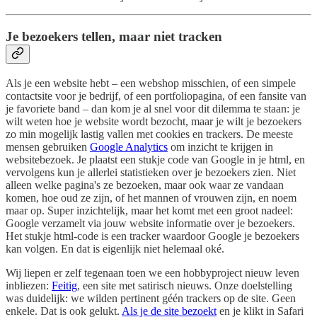
Je bezoekers tellen, maar niet tracken
Als je een website hebt – een webshop misschien, of een simpele
contactsite voor je bedrijf, of een portfoliopagina, of een fansite van
je favoriete band – dan kom je al snel voor dit dilemma te staan: je
wilt weten hoe je website wordt bezocht, maar je wilt je bezoekers
zo min mogelijk lastig vallen met cookies en trackers. De meeste
mensen gebruiken
Google Analytics
om inzicht te krijgen in
websitebezoek. Je plaatst een stukje code van Google in je html, en
vervolgens kun je allerlei statistieken over je bezoekers zien. Niet
alleen welke pagina's ze bezoeken, maar ook waar ze vandaan
komen, hoe oud ze zijn, of het mannen of vrouwen zijn, en noem
maar op. Super inzichtelijk, maar het komt met een groot nadeel:
Google verzamelt via jouw website informatie over je bezoekers.
Het stukje html-code is een tracker waardoor Google je bezoekers
kan volgen. En dat is eigenlijk niet helemaal oké.
Wij liepen er zelf tegenaan toen we een hobbyproject nieuw leven
inbliezen:
Feitig
, een site met satirisch nieuws. Onze doelstelling
was duidelijk: we wilden pertinent géén trackers op de site. Geen
enkele. Dat is ook gelukt.
Als je de site bezoekt
en je klikt in Safari