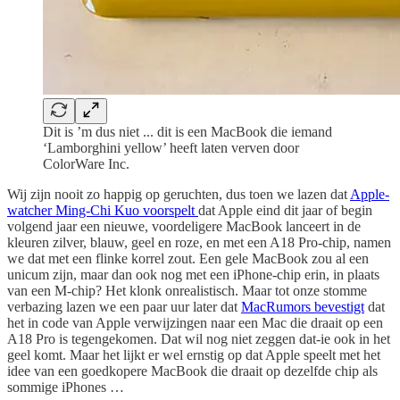
Dit is ’m dus niet ... dit is een MacBook die iemand
‘Lamborghini yellow’ heeft laten verven door
ColorWare Inc.
Wij zijn nooit zo happig op geruchten, dus toen we lazen dat
Apple-
watcher Ming-Chi Kuo voorspelt
dat Apple eind dit jaar of begin
volgend jaar een nieuwe, voordeligere MacBook lanceert in de
kleuren zilver, blauw, geel en roze, en met een A18 Pro-chip, namen
we dat met een flinke korrel zout. Een gele MacBook zou al een
unicum zijn, maar dan ook nog met een iPhone-chip erin, in plaats
van een M-chip? Het klonk onrealistisch. Maar tot onze stomme
verbazing lazen we een paar uur later dat
MacRumors bevestigt
dat
het in code van Apple verwijzingen naar een Mac die draait op een
A18 Pro is tegengekomen. Dat wil nog niet zeggen dat-ie ook in het
geel komt. Maar het lijkt er wel ernstig op dat Apple speelt met het
idee van een goedkopere MacBook die draait op dezelfde chip als
sommige iPhones …