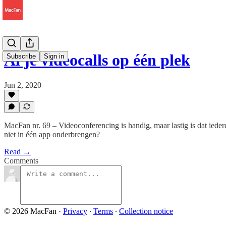
Al je videocalls op één plek
Subscribe
Sign in
Jun 2, 2020
MacFan nr. 69 – Videoconferencing is handig, maar lastig is dat iede
niet in één app onderbrengen?
Read →
Comments
© 2026 MacFan
·
Privacy
∙
Terms
∙
Collection notice