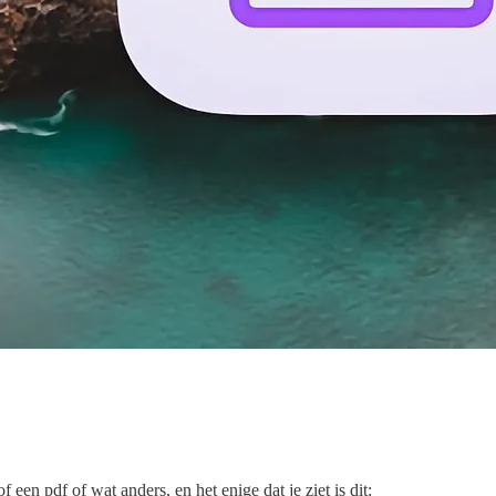
 of een pdf of wat anders, en het enige dat je ziet is dit: