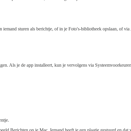
n iemand sturen als berichtje, of in je Foto's-bibliotheek opslaan, of v
eggen. Als je de app installeert, kun je vervolgens via Systeemvoorkeure
entje.
d Berichten op je Mac. Iemand heeft je een plaatje gestuurd en dat wil 