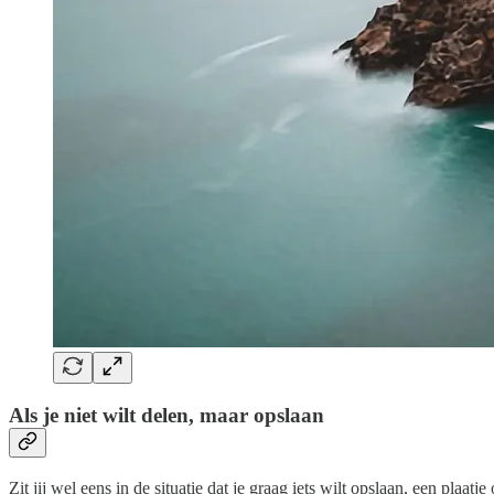
Als je niet wilt delen, maar opslaan
Zit jij wel eens in de situatie dat je graag iets wilt opslaan, een plaatje