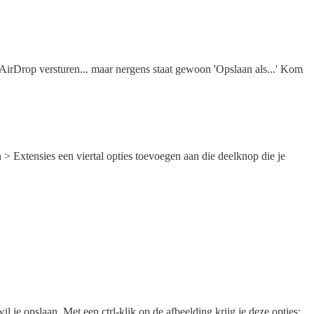
ia AirDrop versturen... maar nergens staat gewoon 'Opslaan als...' Kom
n > Extensies een viertal opties toevoegen aan die deelknop die je
je opslaan. Met een ctrl-klik op de afbeelding krijg je deze opties: