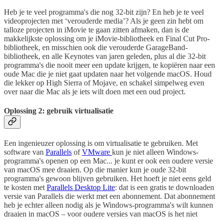
Heb je te veel programma's die nog 32-bit zijn? En heb je te veel
videoprojecten met ‘verouderde media’? Als je geen zin hebt om
talloze projecten in iMovie te gaan zitten afmaken, dan is de
makkelijkste oplossing om je iMovie-bibliotheek en Final Cut Pro-
bibliotheek, en misschien ook die verouderde GarageBand-
bibliotheek, en alle Keynotes van jaren geleden, plus al die 32-bit
programma's die nooit meer een update krijgen, te kopiëren naar een
oude Mac die je niet gaat updaten naar het volgende macOS. Houd
die lekker op High Sierra of Mojave, en schakel simpelweg even
over naar die Mac als je iets wilt doen met een oud project.
Oplossing 2: gebruik virtualisatie
Een ingenieuzer oplossing is om virtualisatie te gebruiken. Met
software van
Parallels
of
VMware
kun je niet alleen Windows-
programma's openen op een Mac... je kunt er ook een oudere versie
van macOS mee draaien. Op die manier kun je oude 32-bit
programma's gewoon blijven gebruiken. Het hoeft je niet eens geld
te kosten met
Parallels Desktop Lite
: dat is een gratis te downloaden
versie van Parallels die werkt met een abonnement. Dat abonnement
heb je echter alleen nodig als je Windows-programma's wilt kunnen
draaien in macOS – voor oudere versies van macOS is het niet