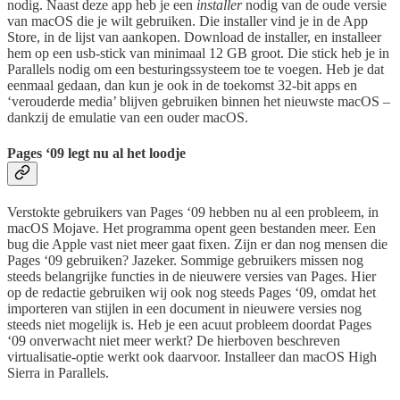
nodig. Naast deze app heb je een
installer
nodig van de oude versie
van macOS die je wilt gebruiken. Die installer vind je in de App
Store, in de lijst van aankopen. Download de installer, en installeer
hem op een usb-stick van minimaal 12 GB groot. Die stick heb je in
Parallels nodig om een besturingssysteem toe te voegen. Heb je dat
eenmaal gedaan, dan kun je ook in de toekomst 32-bit apps en
‘verouderde media’ blijven gebruiken binnen het nieuwste macOS –
dankzij de emulatie van een ouder macOS.
Pages ‘09 legt nu al het loodje
Verstokte gebruikers van Pages ‘09 hebben nu al een probleem, in
macOS Mojave. Het programma opent geen bestanden meer. Een
bug die Apple vast niet meer gaat fixen. Zijn er dan nog mensen die
Pages ‘09 gebruiken? Jazeker. Sommige gebruikers missen nog
steeds belangrijke functies in de nieuwere versies van Pages. Hier
op de redactie gebruiken wij ook nog steeds Pages ‘09, omdat het
importeren van stijlen in een document in nieuwere versies nog
steeds niet mogelijk is. Heb je een acuut probleem doordat Pages
‘09 onverwacht niet meer werkt? De hierboven beschreven
virtualisatie-optie werkt ook daarvoor. Installeer dan macOS High
Sierra in Parallels.