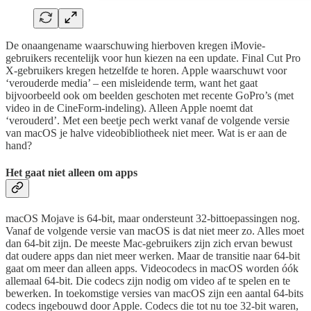
De onaangename waarschuwing hierboven kregen iMovie-
gebruikers recentelijk voor hun kiezen na een update. Final Cut Pro
X-gebruikers kregen hetzelfde te horen. Apple waarschuwt voor
‘verouderde media’ – een misleidende term, want het gaat
bijvoorbeeld ook om beelden geschoten met recente GoPro’s (met
video in de CineForm-indeling). Alleen Apple noemt dat
‘verouderd’. Met een beetje pech werkt vanaf de volgende versie
van macOS je halve videobibliotheek niet meer. Wat is er aan de
hand?
Het gaat niet alleen om apps
macOS Mojave is 64-bit, maar ondersteunt 32-bittoepassingen nog.
Vanaf de volgende versie van macOS is dat niet meer zo. Alles moet
dan 64-bit zijn. De meeste Mac-gebruikers zijn zich ervan bewust
dat oudere apps dan niet meer werken. Maar de transitie naar 64-bit
gaat om meer dan alleen apps. Videocodecs in macOS worden óók
allemaal 64-bit. Die codecs zijn nodig om video af te spelen en te
bewerken. In toekomstige versies van macOS zijn een aantal 64-bits
codecs ingebouwd door Apple. Codecs die tot nu toe 32-bit waren,