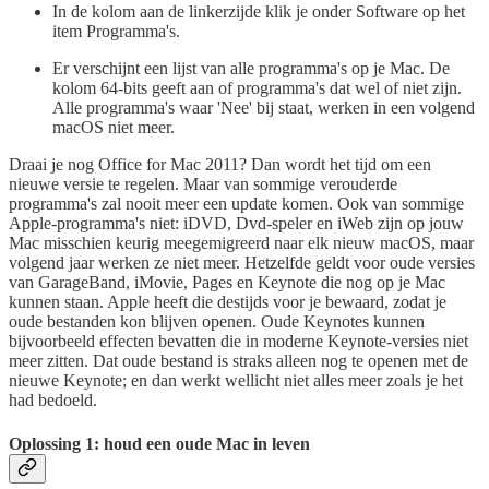
In de kolom aan de linkerzijde klik je onder Software op het
item Programma's.
Er verschijnt een lijst van alle programma's op je Mac. De
kolom 64-bits geeft aan of programma's dat wel of niet zijn.
Alle programma's waar 'Nee' bij staat, werken in een volgend
macOS niet meer.
Draai je nog Office for Mac 2011? Dan wordt het tijd om een
nieuwe versie te regelen. Maar van sommige verouderde
programma's zal nooit meer een update komen. Ook van sommige
Apple-programma's niet: iDVD, Dvd-speler en iWeb zijn op jouw
Mac misschien keurig meegemigreerd naar elk nieuw macOS, maar
volgend jaar werken ze niet meer. Hetzelfde geldt voor oude versies
van GarageBand, iMovie, Pages en Keynote die nog op je Mac
kunnen staan. Apple heeft die destijds voor je bewaard, zodat je
oude bestanden kon blijven openen. Oude Keynotes kunnen
bijvoorbeeld effecten bevatten die in moderne Keynote-versies niet
meer zitten. Dat oude bestand is straks alleen nog te openen met de
nieuwe Keynote; en dan werkt wellicht niet alles meer zoals je het
had bedoeld.
Oplossing 1: houd een oude Mac in leven