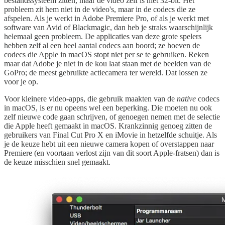
bestandssysteem zitten, maar de video zelf is niet 32-bit. Het
probleem zit hem niet in de video's, maar in de codecs die ze
afspelen. Als je werkt in Adobe Premiere Pro, of als je werkt met
software van Avid of Blackmagic, dan heb je straks waarschijnlijk
helemaal geen probleem. De applicaties van deze grote spelers
hebben zelf al een heel aantal codecs aan boord; ze hoeven de
codecs die Apple in macOS stopt niet per se te gebruiken. Reken
maar dat Adobe je niet in de kou laat staan met de beelden van de
GoPro; de meest gebruikte actiecamera ter wereld. Dat lossen ze
voor je op.
Voor kleinere video-apps, die gebruik maakten van de
native
codecs
in macOS, is er nu opeens wel een beperking. Die moeten nu ook
zelf nieuwe code gaan schrijven, of genoegen nemen met de selectie
die Apple heeft gemaakt in macOS. Krankzinnig genoeg zitten de
gebruikers van Final Cut Pro X en iMovie in hetzelfde schuitje. Als
je de keuze hebt uit een nieuwe camera kopen of overstappen naar
Premiere (en voortaan verlost zijn van dit soort Apple-fratsen) dan is
de keuze misschien snel gemaakt.