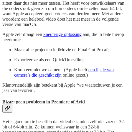
zitten daar dus niet meer tussen. Het heeft voor ontwikkelaars van
die codecs ook geen zin om hun codecs om te zetten naar 64-bit,
want Apple accepteert geen codecs van derden meer. Met andere
woorden: een heleboel video doet het niet meer in de volgende
versie van macOS.
Apple zelf draagt een
kneuterige oplossing
aan, die in feite hierop
neerkomt:
Maak al je projecten in iMovie en Final Cut Pro af;
Exporteer ze als een QuickTime-film;
Koop een nieuwe camera. (Apple heeft
een lijstje van
camera’s die geschikt zijn
online gezet.)
Klantvriendelijk zijn betekent bij Apple ‘we waarschuwen je een
jaar van tevoren’.
Bizar: geen probleem in Premiere of Avid
Het is goed om te beseffen dat videobestanden zelf niet zozeer 32-
bit of 64-bit zijn. Ze kunnen weliswaar in een 32-bit