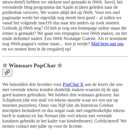
nieuwsbrief) hebben we stiekem snel gemaakt in iWeb. Jawel, het
verouderde blog-programma dat Apple al járen geleden naar de
prullenbak verwees. We waren altijd dol op iWeb. Voor een snel
paginaatje werkt het eigenlijk nog steeds best goed – al zullen we
vanaf het volgende macOS dus naar iets anders op zoek moeten.
Gebruik jij iWeb nog? Of heb je nog een homepage online staan die
ermee is gemaakt? We gaan een erepagina voor iWeb maken, nu het
einde definitief nadert. Een iWeb Nostalgie Galerie. Als er tenminste
nog iWeb-pagina's online staan... ken je eentje?
Mail hem aan ons
en we nemen hem in de eregalerij op!
☆ Winnaars PopChar ☆
We beloofden drie licenties voor
PopChar X
aan de lezers die ons
met vreemde tekens konden duidelijk maken waarom zij de app
goed kunnen gebruiken. We hebben drie winnaars gekozen: Jan
Schiphorst (die een mail vol tekens stuurde waar we een uur op
moesten puzzelen), Onno van Nijf (die als historicus Griekse
inscripties bestudeert en dus nogal vaak met ongebruikelijke tekens
heeft te maken) en Jan Neman (die veel tekens met vreemde
karakters gebruikt in het kader van kindertheater). Gefeliciteerd! We
nemen contact met jullie op voor de licentie.