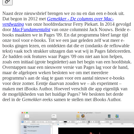
Naast deze nieuwsbrief brengen we zo nu en dan een e-book uit.
Dat begon in 2012 met
Gemekker - De columns over Mac-
verdwazing
van onze hoofdredacteur Ferry Piekart. In 2014 gevolgd
door
MacFundamentalist
van onze columnist Jack Nouws. Beide e-
books maakten we in Pages '09. En dat programma bleef lange tijd
onze tool voor e-books. Tot we een jaar geleden zelf wat meer e-
books gingen lezen, en ontdekten dat die er (ondanks de reflowable
tekst) vaak toch strakker uitzagen dan wat wij in Pages fabriceerden.
Ze hadden ook features waar Pages '09 ons niet aan kon helpen,
zoals een initiaal (grote beginletter) aan het begin van een hoofdstuk.
Overstappen naar een nieuwere versie van Pages lag voor de hand,
maar de afgelopen weken besloten we om met meerdere
programma's aan de slag te gaan voor een aantal nieuwe e-books
voor deze zomer. Eentje daarvan zouden we – als experiment –
maken met iBooks Author. Hoeveel verschilt die app eigenlijk van
de mogelijkheden van het huidige Pages? We besloten het derde
deel in de
Gemekker
-reeks samen te stellen met iBooks Author.