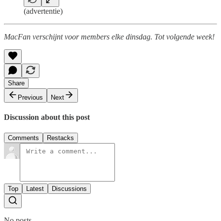
(advertentie)
MacFan verschijnt voor members elke dinsdag. Tot volgende week!
Share
Previous
Next
Discussion about this post
Comments
Restacks
Top
Latest
Discussions
No posts