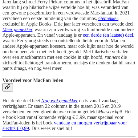
Jarenlang schreef Ferry Piekart columns in het tijdschrift MacFan
waarin hij op hilarische wijze vertelde hoe hij was veranderd van
een gewone pc-gebruiker in een verdwaasde Mac-fanaat. In 2021
verscheen een eerste bundeling van die columns,
Gemekker
,
exclusief in Apple Books. Drie jaar later verscheen een tweede deel:
Meer gemekker
,
waarin zijn verdwazing zich uitbreidde naar andere
Apple-apparaten. En vanaf vandaag is er
een derde (en laatste) deel
,
waarin Ferry nog steeds een ontstellende liefde voor de Mac en
andere Apple-apparaten koestert, maar ook kijkt naar hoe de wereld
om hem heen zich met tech heeft gevuld. Met hilarische verhalen
over een snackbarman met een cookie in zijn hoofd,
runners
die
zichzelf tot lichtorgel transformeren, meisjes die denken dat hij smart
pants draagt, en nog veel meer.
Voordeel voor MacFan-leden
Het derde deel heet
Nog wat gemekker
en is vanaf vandaag
verkrijgbaar. Er staan 22 columns in die tussen 2015 en 2019
verschenen, en een gloednieuwe column getiteld
Mac-cockpit.
Het
e-book kost vanaf komende vrijdag € 3,99, maar speciaal voor
MacFan-leden is het boek
vandaag en morgen verkrijgbaar voor
slechts € 0,99
. Dus wees er snel bij!