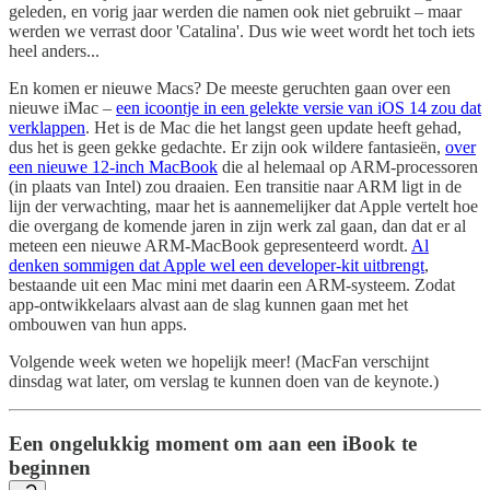
geleden, en vorig jaar werden die namen ook niet gebruikt – maar
werden we verrast door 'Catalina'. Dus wie weet wordt het toch iets
heel anders...
En komen er nieuwe Macs? De meeste geruchten gaan over een
nieuwe iMac –
een icoontje in een gelekte versie van iOS 14 zou dat
verklappen
. Het is de Mac die het langst geen update heeft gehad,
dus het is geen gekke gedachte. Er zijn ook wildere fantasieën,
over
een nieuwe 12-inch MacBook
die al helemaal op ARM-processoren
(in plaats van Intel) zou draaien. Een transitie naar ARM ligt in de
lijn der verwachting, maar het is aannemelijker dat Apple vertelt hoe
die overgang de komende jaren in zijn werk zal gaan, dan dat er al
meteen een nieuwe ARM-MacBook gepresenteerd wordt.
Al
denken sommigen dat Apple wel een developer-kit uitbrengt
,
bestaande uit een Mac mini met daarin een ARM-systeem. Zodat
app-ontwikkelaars alvast aan de slag kunnen gaan met het
ombouwen van hun apps.
Volgende week weten we hopelijk meer! (MacFan verschijnt
dinsdag wat later, om verslag te kunnen doen van de keynote.)
Een ongelukkig moment om aan een iBook te
beginnen