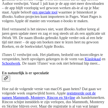
Author verdwijnt. Vanaf 1 juli kun je de app niet meer downloaden
– de app blijft voorlopig wel gewoon werken als-ie al op je Mac
staat. Apple belooft
een speciale tool
waarmee je binnenkort je
iBooks Author-projecten kunt importeren in Pages. Want Pages is
volgens Apple dé manier om voortaan e-books te maken.
Heel verrassend is het nieuws niet, want iBooks Author kreeg al
jaren geen update meer en zag er nog steeds uit als een applicatie uit
iWork '09. De naam iBooks gebruikt Apple verder ook al een hele
tijd niet meer – de app om boeken mee te lezen heet nu gewoon
Boeken, en de boekwinkel Apple Books.
iTunes U verdwijnt ook. Het platform, bedoeld om hoorcolleges te
verspreiden, heeft opvolgers gekregen in de vorm van
Klaslokaal
en
Schoolwerk
. De naam 'iTunes' was ook niet helemaal hip meer...
En natuurlijk is er speculatie
Hoe zal de volgende versie van macOS gaan heten? Dat gaan we
volgende week ongetwijfeld horen. Apple
registreerde ooit de
namen Mammoth, Monterey, Rincon en Skyline
als handelsmerken.
Rincon schijnt inmiddels te zijn verlopen, dus Mammoth, Monterey
en Skyline blijven over. Maar die registratie is al van wat langer