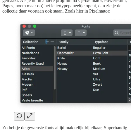
gemaakt. Als je nu in andere programma's (Pixelmator, PowerPoint,
Pages, noem maar op) het lettertypepaneeltje opent, dan zie je de
collectie daar voortaan ook staan. Zoals hier in Pixelmator:
Zo heb je de gewenste fonts altijd makkelijk bij elkaar, Superhandig.