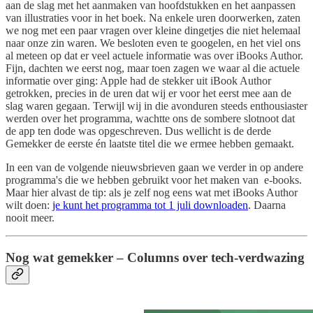
aan de slag met het aanmaken van hoofdstukken en het aanpassen
van illustraties voor in het boek. Na enkele uren doorwerken, zaten
we nog met een paar vragen over kleine dingetjes die niet helemaal
naar onze zin waren. We besloten even te googelen, en het viel ons
al meteen op dat er veel actuele informatie was over iBooks Author.
Fijn, dachten we eerst nog, maar toen zagen we waar al die actuele
informatie over ging: Apple had de stekker uit iBook Author
getrokken, precies in de uren dat wij er voor het eerst mee aan de
slag waren gegaan. Terwijl wij in die avonduren steeds enthousiaster
werden over het programma, wachtte ons de sombere slotnoot dat
de app ten dode was opgeschreven. Dus wellicht is de derde
Gemekker de eerste én laatste titel die we ermee hebben gemaakt.
In een van de volgende nieuwsbrieven gaan we verder in op andere
programma's die we hebben gebruikt voor het maken van e-books.
Maar hier alvast de tip: als je zelf nog eens wat met iBooks Author
wilt doen:
je kunt het programma tot 1 juli downloaden
. Daarna
nooit meer.
Nog wat gemekker – Columns over tech-verdwazing