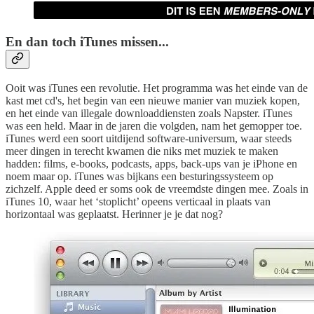
En dan toch iTunes missen...
Ooit was iTunes een revolutie. Het programma was het einde van de
kast met cd's, het begin van een nieuwe manier van muziek kopen,
en het einde van illegale downloaddiensten zoals Napster. iTunes
was een held. Maar in de jaren die volgden, nam het gemopper toe.
iTunes werd een soort uitdijend software-universum, waar steeds
meer dingen in terecht kwamen die niks met muziek te maken
hadden: films, e-books, podcasts, apps, back-ups van je iPhone en
noem maar op. iTunes was bijkans een besturingssysteem op
zichzelf. Apple deed er soms ook de vreemdste dingen mee. Zoals in
iTunes 10, waar het ‘stoplicht’ opeens verticaal in plaats van
horizontaal was geplaatst. Herinner je je dat nog?