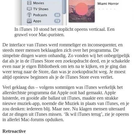
In iTunes 10 stond het stoplicht opeens verticaal. Een
gruwel voor Mac-puristen.
De interface van iTunes werd rommeliger en inconsequenter, en
steeds meer mensen beklaagden zich over het programma. De
simpelste dingen waren onhandig. Zo vonden wij het onbegrijpelijk
dat als je in de iTunes Store een zoekopdracht deed, en je schakelde
even naar je eigen Bibliotheek om iets na te kijken, en je ging dan
weer terug naar de Store, dan was je zoekopdracht weg. Je moest
altijd opnieuw beginnen als je de iTunes Store even verliet.
Veel geklaag dus – volgens sommigen was iTunes werkelijk het
allerslechtste programma dat Apple ooit had gemaakt. Apple
luisterde, en gooide alle ballast uit iTunes, maakte een strakke
nieuwe muziek-app, noemde die Muziek in plaats van iTunes, en je
zou denken: iedereen blij. Maar nee. Nu klagen mensen uiteraard
dat ze dingen uit iTunes missen. ‘Ik wil iTunes terug’, zie je opeens
in allerlei Mac-forums opduiken.
Retroactive