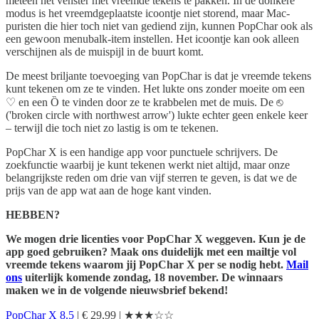
meteen het venster met vreemde tekens te pakken. In de donkere
modus is het vreemdgeplaatste icoontje niet storend, maar Mac-
puristen die hier toch niet van gediend zijn, kunnen PopChar ook als
een gewoon menubalk-item instellen. Het icoontje kan ook alleen
verschijnen als de muispijl in de buurt komt.
De meest briljante toevoeging van PopChar is dat je vreemde tekens
kunt tekenen om ze te vinden. Het lukte ons zonder moeite om een
♡ en een Ȍ te vinden door ze te krabbelen met de muis. De ⎋
('broken circle with northwest arrow') lukte echter geen enkele keer
– terwijl die toch niet zo lastig is om te tekenen.
PopChar X is een handige app voor punctuele schrijvers. De
zoekfunctie waarbij je kunt tekenen werkt niet altijd, maar onze
belangrijkste reden om drie van vijf sterren te geven, is dat we de
prijs van de app wat aan de hoge kant vinden.
HEBBEN?
We mogen drie licenties voor PopChar X weggeven. Kun je de
app goed gebruiken? Maak ons duidelijk met een mailtje vol
vreemde tekens waarom jij PopChar X per se nodig hebt.
Mail
ons
uiterlijk komende zondag, 18 november. De winnaars
maken we in de volgende nieuwsbrief bekend!
PopChar X 8.5
| € 29,99 | ★★★☆☆