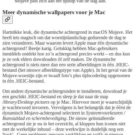
Mojave past zich aan het tijdstip van de dag aan.
Meer dynamische wallpapers voor je Mac
Hartstikke leuk, die dynamische achtergrond in macOS Mojave. Het
heeft iets magisch om dat woestijnlandschap gedurende de dag te
zien veranderen. Maar waarom levert Apple maar één dynamische
achtergrond? Beetje karig. Gelukkig hebben Mac-gebruikers
inmiddels ontdekt hoe zo’n achtergrond precies werkt – en dus kun
je ze ook elders downloaden óf zelf maken. De dynamische
achtergrond is niets meer dan een serie afbeeldingen in één .HEIC-
bestand (het nieuwe afbeeldingstype van Apple). In het geval van de
Mojave-woestijn zijn er twaalf foto’s plus tijdscodering opgenomen
in één .HEIC-bestand.
Om andere dynamische achtergronden te installeren, download je
een geschikt .HEIC-bestand en sleep je dat naar de map
/library/Desktop pictures
op je Mac. Hiervoor moet je waarschijnlijk
je wachtwoord invoeren. Vervolgens is het belangrijk dat je éérst de
dynamisch Mojave-achtergond selecteert in
Systeemvoorkeuren /
Bureaublad en schermbeveiliging
. De nieuw geïnstalleerde
achtergrond zie je nu in het overzicht, al kloppen hun iconen niet
met de werkelijke inhoud – deze werkwijze is duidelijk nog een
'hack'. Geen probleem: gewoon aanklikken en voilà: je nieuwe