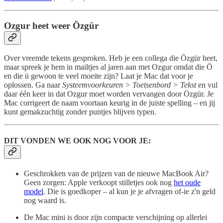
Ozgur heet weer Özgür
Over vreemde tekens gesproken. Heb je een collega die Özgür heet,
maar spreek je hem in mailtjes al jaren aan met Ozgur omdat die Ö
en die ü gewoon te veel moeite zijn? Laat je Mac dat voor je
oplossen. Ga naar
Systeemvoorkeuren > Toetsenbord > Tekst
en vul
daar één keer in dat Ozgur moet worden vervangen door Özgür. Je
Mac corrigeert de naam voortaan keurig in de juiste spelling – en jij
kunt gemakzuchtig zonder puntjes blijven typen.
DIT VONDEN WE OOK NOG VOOR JE:
Geschrokken van de prijzen van de nieuwe MacBook Air?
Geen zorgen: Apple verkoopt stilletjes ook nog
het oude
model
. Die is goedkoper – al kun je je afvragen of-ie z'n geld
nog waard is.
De Mac mini is door zijn compacte verschijning op allerlei