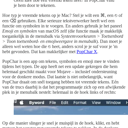
Geen idee hoe een vreemd teken heet? In PopChar vind
je hem door te tekenen.
Hoe typ je vreemde tekens op je Mac? Stel je wilt een ⌘, een ⎋ of
een ⌫ gebruiken. Elke serieuze tekstverwerker heeft wel een
functie om symbolen in te voegen. En anders gebruik je het paneel
Emoji en symbolen
van macOS zelf (die functie maak je makkelijk
toegankelijk in de menubalk via
Systeemvoorkeuren > Toetsenbord
> Toon toetsenbord- en emojiweergave in menubalk
). Dan moet je
alleen wel weten hoe die ⎋ heet, anders scrol je je suf voor je 'm
hebt gevonden. Dat kan makkelijker met
PopChar X
.
PopChar is een app om tekens, symbolen en emoji mee te vinden
tijdens het typen. De app heeft net een update gekregen die hem
helemaal geschikt maakt voor Mojave – inclusief ondersteuning
voor de donkere modus. Dat laatste is niet onbelangrijk, want
PopChar draait om snél toegang hebben tot vreemde tekens. Eén
van de trucs daarbij is dat het programmaatje zich op een afwijkende
plek in je menubalk nestelt: helemaal in de hoek links of rechts:
Op die manier slinger je snel je muispijl in de hoek, klikt, en hebt