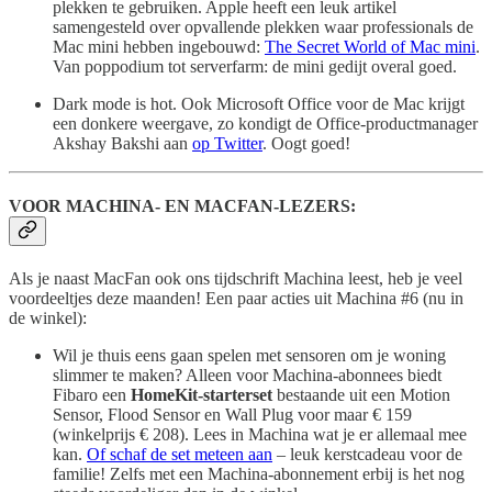
plekken te gebruiken. Apple heeft een leuk artikel
samengesteld over opvallende plekken waar professionals de
Mac mini hebben ingebouwd:
The Secret World of Mac mini
.
Van poppodium tot serverfarm: de mini gedijt overal goed.
Dark mode is hot. Ook Microsoft Office voor de Mac krijgt
een donkere weergave, zo kondigt de Office-productmanager
Akshay Bakshi aan
op Twitter
. Oogt goed!
VOOR MACHINA- EN MACFAN-LEZERS:
Als je naast MacFan ook ons tijdschrift Machina leest, heb je veel
voordeeltjes deze maanden! Een paar acties uit Machina #6 (nu in
de winkel):
Wil je thuis eens gaan spelen met sensoren om je woning
slimmer te maken? Alleen voor Machina-abonnees biedt
Fibaro een
HomeKit-starterset
bestaande uit een Motion
Sensor, Flood Sensor en Wall Plug voor maar € 159
(winkelprijs € 208). Lees in Machina wat je er allemaal mee
kan.
Of schaf de set meteen aan
– leuk kerstcadeau voor de
familie! Zelfs met een Machina-abonnement erbij is het nog