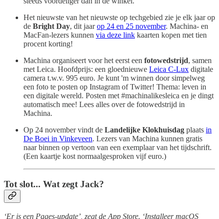
steeds voordeliger dan in de winkel.
Het nieuwste van het nieuwste op techgebied zie je elk jaar op
de
Bright Day
, dit jaar
op 24 en 25 november
. Machina- en
MacFan-lezers kunnen
via deze link
kaarten kopen met tien
procent korting!
Machina organiseert voor het eerst een
fotowedstrijd
, samen
met Leica. Hoofdprijs: een gloednieuwe
Leica C-Lux
digitale
camera t.w.v. 995 euro. Je kunt 'm winnen door simpelweg
een foto te posten op Instagram of Twitter! Thema: leven in
een digitale wereld. Posten met #machinalikesleica en je dingt
automatisch mee! Lees alles over de fotowedstrijd in
Machina.
Op 24 november vindt de
Landelijke Klokhuisdag
plaats
in
De Boei in Vinkeveen
. Lezers van Machina kunnen gratis
naar binnen op vertoon van een exemplaar van het tijdschrift.
(Een kaartje kost normaalgesproken vijf euro.)
Tot slot... Wat zegt Jack?
‘Er is een Pages-update’, zegt de App Store. ‘Installeer macOS