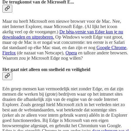
De terugkomst van de Microsoft E...
Maar nu heeft Microsoft een nieuwe browser voor de Mac. Nee,
niet Internet Explorer, maar Microsoft Edge. (Al lijkt het icoon
akelig veel op de voorganger.)
De bèta-versie van Edge kun je nu
downloaden en uitproberen.
Op Windows wordt Edge vast groot,
maar op de Mac is er nogal wat concurrentie: ten eerste is er Safari
dat standaard op elke Mac staat, en dan zijn er nog
Google Chrome
,
Firefox
(de nazaat van Netscape),
Opera
en talloze andere browsers.
Waarom zou je Microsoft Edge nog willen?
Het gaat niet alleen om snelheid en veiligheid
Eén groep mensen kan vermoedelijk niet zonder Edge, en dat zijn
mensen die werken bij (grote) bedrijven waar op het intranet sites
draaien die afhankelijk zijn van de engine van de oude Internet
Explorer. Zoals gezegd hield Microsoft zich in het verleden niet zo
best aan de webstandaarden, wat betekende dat sommige sites
(zeker als ze alleen voor intern gebruik waren) alléén in de Explorer
goed functioneerden. Bij Edge is Microsoft van een eigen
browserengine afgestapt, en gebruikt het Chromium van Google.
Edge is dus eigenlijk Chrome in een ander jasje;
daar schreven we al