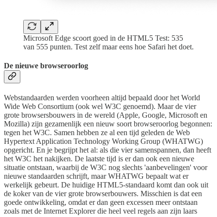
Microsoft Edge scoort goed in de HTML5 Test: 535
van 555 punten. Test zelf maar eens hoe Safari het doet.
De nieuwe browseroorlog
Webstandaarden werden voorheen altijd bepaald door het World
Wide Web Consortium (ook wel W3C genoemd). Maar de vier
grote browsersbouwers in de wereld (Apple, Google, Microsoft en
Mozilla) zijn gezamenlijk een nieuw soort browseroorlog begonnen:
tegen het W3C. Samen hebben ze al een tijd geleden de Web
Hypertext Application Technology Working Group (WHATWG)
opgericht. En je begrijpt het al: als die vier samenspannen, dan heeft
het W3C het nakijken. De laatste tijd is er dan ook een nieuwe
situatie ontstaan, waarbij de W3C nog slechts 'aanbevelingen' voor
nieuwe standaarden schrijft, maar WHATWG bepaalt wat er
werkelijk gebeurt. De huidige HTML5-standaard komt dan ook uit
de koker van de vier grote browserbouwers. Misschien is dat een
goede ontwikkeling, omdat er dan geen excessen meer ontstaan
zoals met de Internet Explorer die heel veel regels aan zijn laars