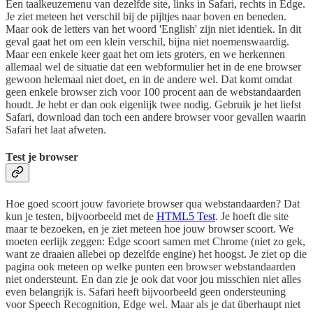
Een taalkeuzemenu van dezelfde site, links in Safari, rechts in Edge.
Je ziet meteen het verschil bij de pijltjes naar boven en beneden.
Maar ook de letters van het woord 'English' zijn niet identiek. In dit
geval gaat het om een klein verschil, bijna niet noemenswaardig.
Maar een enkele keer gaat het om iets groters, en we herkennen
allemaal wel de situatie dat een webformulier het in de ene browser
gewoon helemaal niet doet, en in de andere wel. Dat komt omdat
geen enkele browser zich voor 100 procent aan de webstandaarden
houdt. Je hebt er dan ook eigenlijk twee nodig. Gebruik je het liefst
Safari, download dan toch een andere browser voor gevallen waarin
Safari het laat afweten.
Test je browser
Hoe goed scoort jouw favoriete browser qua webstandaarden? Dat
kun je testen, bijvoorbeeld met de
HTML5 Test
. Je hoeft die site
maar te bezoeken, en je ziet meteen hoe jouw browser scoort. We
moeten eerlijk zeggen: Edge scoort samen met Chrome (niet zo gek,
want ze draaien allebei op dezelfde engine) het hoogst. Je ziet op die
pagina ook meteen op welke punten een browser webstandaarden
niet ondersteunt. En dan zie je ook dat voor jou misschien niet alles
even belangrijk is. Safari heeft bijvoorbeeld geen ondersteuning
voor Speech Recognition, Edge wel. Maar als je dat überhaupt niet