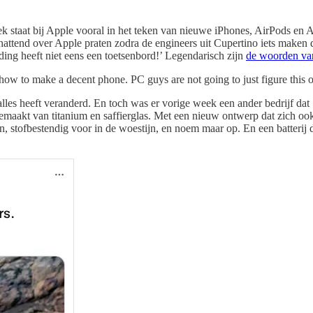
ek staat bij Apple vooral in het teken van nieuwe iPhones, AirPods en
hattend over Apple praten zodra de engineers uit Cupertino iets maken
ing heeft niet eens een toetsenbord!’ Legendarisch zijn
de woorden va
how to make a decent phone. PC guys are not going to just figure this o
alles heeft veranderd. En toch was er vorige week een ander bedrijf da
gemaakt van titanium en saffierglas. Met een nieuw ontwerp dat zich o
en, stofbestendig voor in de woestijn, en noem maar op. En een batterij