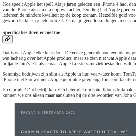
Hoe speelt Apple het spel? Als je jaren geleden een iPhone 4 had, dan
van de iPhone als camera nog wat achter, één ding had Apple goed vo
iedereen de mindere kwaliteit op de koop toenam. Hetzelfde gold voor
gewoon lekker in je telefoon zit. En dat je geen losse dragers meer nodi
Specificaties doen er niet toe
Dat is wat Apple elke keer doet. De eerste generatie van een nieuw pr
wat lacherig over het Apple-product, maar ze zien niet wat Apple daar
briljante foto’s. En als je naar Apple Lossless-muziekbestanden wilt lu
Sommige bedrijven zijn slim als Apple in hun vaarwater komt. TomTom
iPhone niet kan winnen. Apple gebruikte jarenlang TomTom-kaarten 
En Garmin? Dat bedrijf kan zich beter niet om batterijduur drukmaken
kunnen we ons alleen maar aansluiten bij de drie woorden van John G