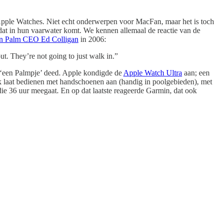
 Apple Watches. Niet echt onderwerpen voor MacFan, maar het is toch
 dat in hun vaarwater komt. We kennen allemaal de reactie van de
n Palm CEO Ed Colligan
in 2006:
ut. They’re not going to just walk in.”
t ‘een Palmpje’ deed. Apple kondigde de
Apple Watch Ultra
aan; een
ok laat bedienen met handschoenen aan (handig in poolgebieden), met
 die 36 uur meegaat. En op dat laatste reageerde Garmin, dat ook