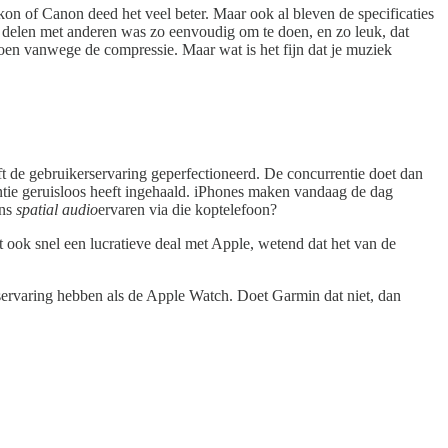
kon of Canon deed het veel beter. Maar ook al bleven de specificaties
 delen met anderen was zo eenvoudig om te doen, en zo leuk, dat
oen vanwege de compressie. Maar wat is het fijn dat je muziek
ft de gebruikerservaring geperfectioneerd. De concurrentie doet dan
entie geruisloos heeft ingehaald. iPhones maken vandaag de dag
ens
spatial audio
ervaren via die koptelefoon?
 ook snel een lucratieve deal met Apple, wetend dat het van de
kservaring hebben als de Apple Watch. Doet Garmin dat niet, dan