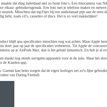
 maakte dat ding inderdaad niet zo beste foto’s. Een fotocamera van Ni
or elkaar: gebruikersgemak. Een foto met je telefoon maken en meteen
 muziek. Misschien dat mp3'tjes bij een audiofanaat pijn aan de oren d
g hebt, zoals cd’s, cassettes of discs. Het is zo veel makkelijker!
oduct blijft qua specificaties misschien nog wat achter. Maar Apple hee
na doet: jaar op jaar de specificaties verbeteren. Tot Apple de concurr
isteren op je AirPods Max, dan is het geluid fantastisch. En heb je al e
 maakt nog steeds navigatie-apparaten voor in de auto. Maar het sloot
in de Kaarten-app.
. Garmin kan beter zorgen dat de eigen horloges net zo'n fijne gebrui
ruber van Daring Fireball: