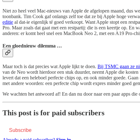
Niet zo heel veel Mac-nieuws van Apple de afgelopen maand, dus we
toonbank. Tim Cook gaf onlangs zelf toe dat ze bij Apple hoge verw
editie
al dat-ie eigenlijk té goed verkoopt. Want Apple stopt een restp
Pro. Maar zoals dat gaat met een restpartij: die is een keertje op. 
anderen: er komt heel snel een MacBook Neo 2, met een A19 Pro-chip
Een gloednieuw dilemma …
Maar toch is dat precies wat Apple lijkt te doen.
Bij TSMC gaan ze ni
van de Neo wordt hierdoor een stuk duurder, neemt Apple die kosten 
levert dat een heleboel perfecte chips op, en ook minder goede. Gaa
met andere woorden: een perfecte chip wordt expres minder goed gema
We wachten het antwoord af! En dan nu door naar een paar apps die
This post is for paid subscribers
Subscribe
Already a paid subscriber?
Sign in