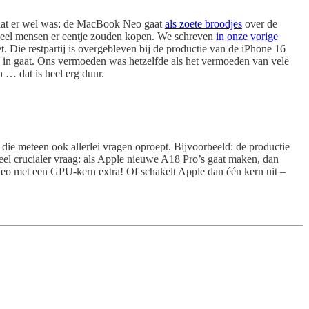
 dat er wel was: de MacBook Neo gaat
als zoete broodjes
over de
el mensen er eentje zouden kopen. We schreven
in onze vorige
. Die restpartij is overgebleven bij de productie van de iPhone 16
ro in gaat. Ons vermoeden was hetzelfde als het vermoeden van vele
… dat is heel erg duur.
e meteen ook allerlei vragen oproept. Bijvoorbeeld: de productie
eel crucialer vraag: als Apple nieuwe A18 Pro’s gaat maken, dan
Neo met een GPU-kern extra! Of schakelt Apple dan één kern uit –