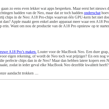
 gaan zo eens even lekker wat apps bespreken. Maar eerst het nieuws
achtingen hadden van de Neo, maar dat ze toch hadden
onderschat
hoeve
artij chips in de Neo: A18 Pro-chips waarvan één GPU-kern het niet doet
En wat dan? Apple maakt geen enkel ander apparaat meer waar een A18 P
 erin. Want om nou de productie van de A18 Pro opnieuw op te starten 
euwe A18 Pro’s maken.
Louter voor de MacBook Neo. Een dure grap, di
voor eigen rekening, of wordt de Neo toch wat prijziger? En een nog v
n die perfecte chips dan in de Neo? Maar dan hebben latere kopers een 
akt, zodat in ieder geval elke MacBook Neo dezelfde kwaliteit heeft?
 onze aandacht trokken …