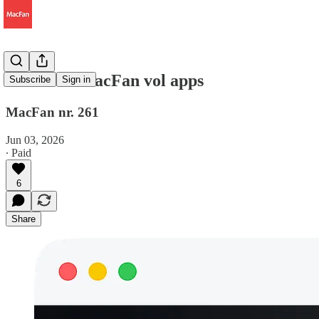
Een vette MacFan vol apps
Subscribe
Sign in
MacFan nr. 261
Jun 03, 2026
∙ Paid
6
Share