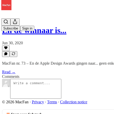
En de winnaar is...
Subscribe
Sign in
Jun 30, 2020
MacFan nr. 73 – En de Apple Design Awards gingen naar... geen enkel
Read →
Comments
© 2026 MacFan
·
Privacy
∙
Terms
∙
Collection notice