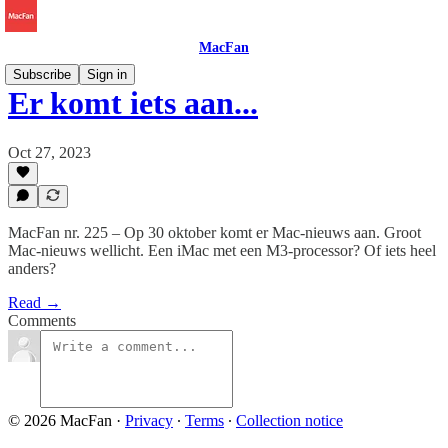
MacFan
Subscribe
Sign in
Er komt iets aan...
Oct 27, 2023
MacFan nr. 225 – Op 30 oktober komt er Mac-nieuws aan. Groot
Mac-nieuws wellicht. Een iMac met een M3-processor? Of iets heel
anders?
Read →
Comments
© 2026 MacFan
·
Privacy
∙
Terms
∙
Collection notice