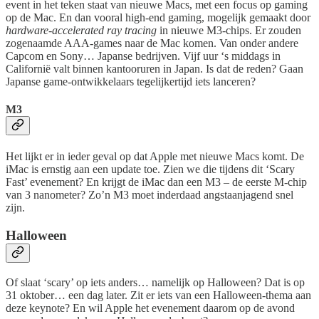
event in het teken staat van nieuwe Macs, met een focus op gaming
op de Mac. En dan vooral high-end gaming, mogelijk gemaakt door
hardware-accelerated ray tracing
in nieuwe M3-chips. Er zouden
zogenaamde AAA-games naar de Mac komen. Van onder andere
Capcom en Sony… Japanse bedrijven. Vijf uur ‘s middags in
Californië valt binnen kantooruren in Japan. Is dat de reden? Gaan
Japanse game-ontwikkelaars tegelijkertijd iets lanceren?
M3
Het lijkt er in ieder geval op dat Apple met nieuwe Macs komt. De
iMac is ernstig aan een update toe. Zien we die tijdens dit ‘Scary
Fast’ evenement? En krijgt de iMac dan een M3 – de eerste M-chip
van 3 nanometer? Zo’n M3 moet inderdaad angstaanjagend snel
zijn.
Halloween
Of slaat ‘scary’ op iets anders… namelijk op Halloween? Dat is op
31 oktober… een dag later. Zit er iets van een Halloween-thema aan
deze keynote? En wil Apple het evenement daarom op de avond