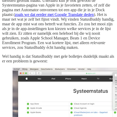
diensten gebruik maakt. Uiteraard kun je ook gewoon de
Systeemstatus-pagina van Apple in je favorieten zetten, of zelf die
pagina met Automator omvormen tot een app die je in je Dock
plaatst (
zoals we dat eerder met Google Translate deden
). Het is
maar net wat je zelf het fijnst vindt. Wij vinden StatusBuddy handig,
maar de app mist wat ons betreft wat functies. Zo zou het mooi zijn
als je in de app-instellingen kon kiezen welke services je in de lijst
wilt zien. Er zitten er namelijk een heleboel bij die wij nooit
gebruiken, zoals Apple School Manager, Beats 1 en Device
Enrollment Program. Een wat kortere lijst, met alleen
relevante
services, zou StatusBuddy écht handig maken.
Wel handig is dat StatusBuddy met gele bolletjes duidelijk maakt als
er een probleem is geweest: