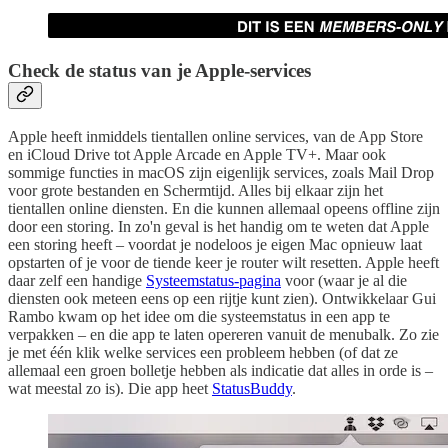
Check de status van je Apple-services
Apple heeft inmiddels tientallen online services, van de App Store
en iCloud Drive tot Apple Arcade en Apple TV+. Maar ook
sommige functies in macOS zijn eigenlijk services, zoals Mail Drop
voor grote bestanden en Schermtijd. Alles bij elkaar zijn het
tientallen online diensten. En die kunnen allemaal opeens offline zijn
door een storing. In zo'n geval is het handig om te weten dat Apple
een storing heeft – voordat je nodeloos je eigen Mac opnieuw laat
opstarten of je voor de tiende keer je router wilt resetten. Apple heeft
daar zelf een handige
Systeemstatus-pagina
voor (waar je al die
diensten ook meteen eens op een rijtje kunt zien). Ontwikkelaar Gui
Rambo kwam op het idee om die systeemstatus in een app te
verpakken – en die app te laten opereren vanuit de menubalk. Zo zie
je met één klik welke services een probleem hebben (of dat ze
allemaal een groen bolletje hebben als indicatie dat alles in orde is –
wat meestal zo is). Die app heet
StatusBuddy
.