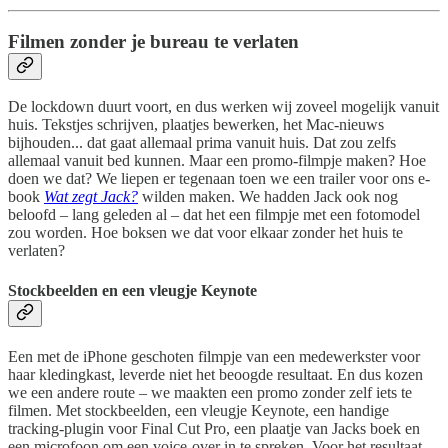
Filmen zonder je bureau te verlaten
De lockdown duurt voort, en dus werken wij zoveel mogelijk vanuit
huis. Tekstjes schrijven, plaatjes bewerken, het Mac-nieuws
bijhouden... dat gaat allemaal prima vanuit huis. Dat zou zelfs
allemaal vanuit bed kunnen. Maar een promo-filmpje maken? Hoe
doen we dat? We liepen er tegenaan toen we een trailer voor ons e-
book
Wat zegt Jack?
wilden maken. We hadden Jack ook nog
beloofd – lang geleden al – dat het een filmpje met een fotomodel
zou worden. Hoe boksen we dat voor elkaar zonder het huis te
verlaten?
Stockbeelden en een vleugje Keynote
Een met de iPhone geschoten filmpje van een medewerkster voor
haar kledingkast, leverde niet het beoogde resultaat. En dus kozen
we een andere route – we maakten een promo zonder zelf iets te
filmen. Met stockbeelden, een vleugje Keynote, een handige
tracking-plugin voor Final Cut Pro, een plaatje van Jacks boek en
een microfoon om een voice-over in te spreken. Voor het resultaat