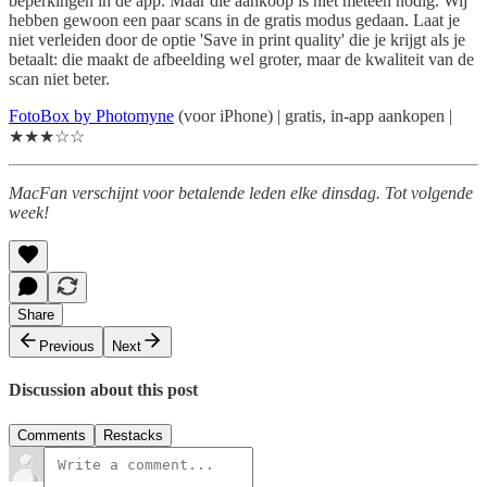
beperkingen in de app. Maar die aankoop is niet meteen nodig. Wij
hebben gewoon een paar scans in de gratis modus gedaan. Laat je
niet verleiden door de optie 'Save in print quality' die je krijgt als je
betaalt: die maakt de afbeelding wel groter, maar de kwaliteit van de
scan niet beter.
FotoBox by Photomyne
(voor iPhone) | gratis, in-app aankopen |
★★★☆☆
MacFan verschijnt voor betalende leden elke dinsdag. Tot volgende
week!
Share
Previous
Next
Discussion about this post
Comments
Restacks