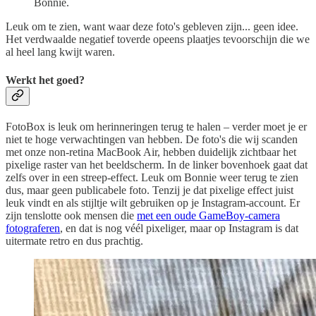
Bonnie.
Leuk om te zien, want waar deze foto's gebleven zijn... geen idee.
Het verdwaalde negatief toverde opeens plaatjes tevoorschijn die we
al heel lang kwijt waren.
Werkt het goed?
FotoBox is leuk om herinneringen terug te halen – verder moet je er
niet te hoge verwachtingen van hebben. De foto's die wij scanden
met onze non-retina MacBook Air, hebben duidelijk zichtbaar het
pixelige raster van het beeldscherm. In de linker bovenhoek gaat dat
zelfs over in een streep-effect. Leuk om Bonnie weer terug te zien
dus, maar geen publicabele foto. Tenzij je dat pixelige effect juist
leuk vindt en als stijltje wilt gebruiken op je Instagram-account. Er
zijn tenslotte ook mensen die
met een oude GameBoy-camera
fotograferen
, en dat is nog véél pixeliger, maar op Instagram is dat
uitermate retro en dus prachtig.