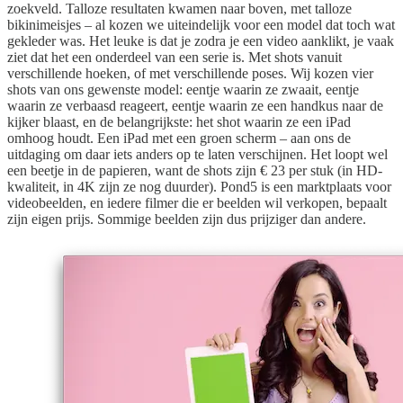
zoekveld. Talloze resultaten kwamen naar boven, met talloze
bikinimeisjes – al kozen we uiteindelijk voor een model dat toch wat
gekleder was. Het leuke is dat je zodra je een video aanklikt, je vaak
ziet dat het een onderdeel van een serie is. Met shots vanuit
verschillende hoeken, of met verschillende poses. Wij kozen vier
shots van ons gewenste model: eentje waarin ze zwaait, eentje
waarin ze verbaasd reageert, eentje waarin ze een handkus naar de
kijker blaast, en de belangrijkste: het shot waarin ze een iPad
omhoog houdt. Een iPad met een groen scherm – aan ons de
uitdaging om daar iets anders op te laten verschijnen. Het loopt wel
een beetje in de papieren, want de shots zijn € 23 per stuk (in HD-
kwaliteit, in 4K zijn ze nog duurder). Pond5 is een marktplaats voor
videobeelden, en iedere filmer die er beelden wil verkopen, bepaalt
zijn eigen prijs. Sommige beelden zijn dus prijziger dan andere.