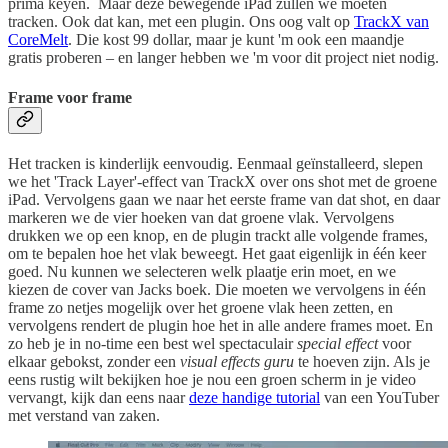
prima keyen. Maar deze bewegende iPad zullen we moeten
tracken. Ook dat kan, met een plugin. Ons oog valt op
TrackX van
CoreMelt
. Die kost 99 dollar, maar je kunt 'm ook een maandje
gratis proberen – en langer hebben we 'm voor dit project niet nodig.
Frame voor frame
Het tracken is kinderlijk eenvoudig. Eenmaal geïnstalleerd, slepen
we het 'Track Layer'-effect van TrackX over ons shot met de groene
iPad. Vervolgens gaan we naar het eerste frame van dat shot, en daar
markeren we de vier hoeken van dat groene vlak. Vervolgens
drukken we op een knop, en de plugin trackt alle volgende frames,
om te bepalen hoe het vlak beweegt. Het gaat eigenlijk in één keer
goed. Nu kunnen we selecteren welk plaatje erin moet, en we
kiezen de cover van Jacks boek. Die moeten we vervolgens in één
frame zo netjes mogelijk over het groene vlak heen zetten, en
vervolgens rendert de plugin hoe het in alle andere frames moet. En
zo heb je in no-time een best wel spectaculair
special effect
voor
elkaar gebokst, zonder een
visual effects guru
te hoeven zijn. Als je
eens rustig wilt bekijken hoe je nou een groen scherm in je video
vervangt, kijk dan eens naar
deze handige tutorial
van een YouTuber
met verstand van zaken.