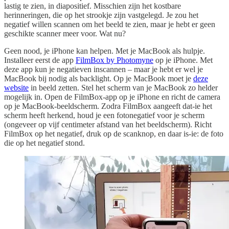
lastig te zien, in diapositief. Misschien zijn het kostbare
herinneringen, die op het strookje zijn vastgelegd. Je zou het
negatief willen scannen om het beeld te zien, maar je hebt er geen
geschikte scanner meer voor. Wat nu?
Geen nood, je iPhone kan helpen. Met je MacBook als hulpje.
Installeer eerst de app
FilmBox by Photomyne
op je iPhone. Met
deze app kun je negatieven inscannen – maar je hebt er wel je
MacBook bij nodig als backlight. Op je MacBook moet je
deze
website
in beeld zetten. Stel het scherm van je MacBook zo helder
mogelijk in. Open de FilmBox-app op je iPhone en richt de camera
op je MacBook-beeldscherm. Zodra FilmBox aangeeft dat-ie het
scherm heeft herkend, houd je een fotonegatief voor je scherm
(ongeveer op vijf centimeter afstand van het beeldscherm). Richt
FilmBox op het negatief, druk op de scanknop, en daar is-ie: de foto
die op het negatief stond.