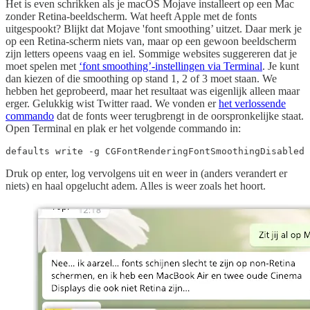
Het is even schrikken als je macOS Mojave installeert op een Mac
zonder Retina-beeldscherm. Wat heeft Apple met de fonts
uitgespookt? Blijkt dat Mojave 'font smoothing’ uitzet. Daar merk je
op een Retina-scherm niets van, maar op een gewoon beeldscherm
zijn letters opeens vaag en iel. Sommige websites suggereren dat je
moet spelen met
‘font smoothing’-instellingen via Terminal
. Je kunt
dan kiezen of die smoothing op stand 1, 2 of 3 moet staan. We
hebben het geprobeerd, maar het resultaat was eigenlijk alleen maar
erger. Gelukkig wist Twitter raad. We vonden er
het verlossende
commando
dat de fonts weer terugbrengt in de oorspronkelijke staat.
Open Terminal en plak er het volgende commando in:
defaults write -g CGFontRenderingFontSmoothingDisabled 
Druk op enter, log vervolgens uit en weer in (anders verandert er
niets) en haal opgelucht adem. Alles is weer zoals het hoort.