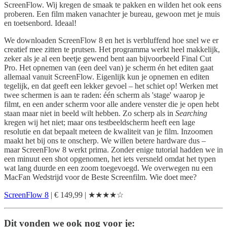
ScreenFlow. Wij kregen de smaak te pakken en wilden het ook eens
proberen. Een film maken vanachter je bureau, gewoon met je muis
en toetsenbord. Ideaal!
We downloaden ScreenFlow 8 en het is verbluffend hoe snel we er
creatief mee zitten te prutsen. Het programma werkt heel makkelijk,
zeker als je al een beetje gewend bent aan bijvoorbeeld Final Cut
Pro. Het opnemen van (een deel van) je scherm én het editen gaat
allemaal vanuit ScreenFlow. Eigenlijk kun je opnemen en editen
tegelijk, en dat geeft een lekker gevoel – het schiet op! Werken met
twee schermen is aan te raden: één scherm als 'stage' waarop je
filmt, en een ander scherm voor alle andere venster die je open hebt
staan maar niet in beeld wilt hebben. Zo scherp als in
Searching
kregen wij het niet; maar ons testbeeldscherm heeft een lage
resolutie en dat bepaalt meteen de kwaliteit van je film. Inzoomen
maakt het bij ons te onscherp. We willen betere hardware dus –
maar ScreenFlow 8 werkt prima. Zonder enige tutorial hadden we in
een minuut een shot opgenomen, het iets versneld omdat het typen
wat lang duurde en een zoom toegevoegd. We overwegen nu een
MacFan Wedstrijd voor de Beste Screenfilm. Wie doet mee?
ScreenFlow 8
| € 149,99 | ★★★★☆
Dit vonden we ook nog voor je: