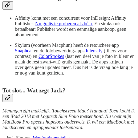
Affinity komt met een concurrent voor InDesign: Affinity
Publisher.
Nu gratis te proberen als bèta.
En straks ook
betaalbaar: Publisher wordt een eenmalige aankoop, geen
abonnement.
Skylum (voorheen Macphun) heeft de retoucheer-app
Snapheal
en de fotobewerking-apps
Intensify
(filters voor
contrast) en
ColorStrokes
(laat een deel van je foto in kleur en
maak de rest zwart-wit) gratis gemaakt. De apps krijgen
overigens geen updates meer. Dus het is de vraag hoe lang je
er nog van kunt genieten.
Tot slot... Wat zegt Jack?
Meningen zijn makkelijk. Touchscreen Mac? Hahaha! Toen kocht ik
een iPad 2018 met Logitech Slim Folio toetsenbord. Nu voelt mijn
MacBook Pro opeens hopeloos ouderwets. Ik wil een MacBook met
touchscreen en afkoppelbaar toetsenbord.
– Jack Nouws,
Macfundamentalist