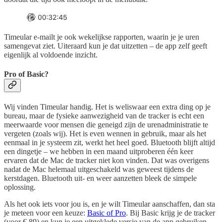
Timeular e-mailt je ook wekelijkse rapporten, waarin je je uren
samengevat ziet. Uiteraard kun je dat uitzetten – de app zelf geeft
eigenlijk al voldoende inzicht.
Pro of Basic?
Wij vinden Timeular handig. Het is weliswaar een extra ding op je
bureau, maar de fysieke aanwezigheid van de tracker is echt een
meerwaarde voor mensen die geneigd zijn de urenadministratie te
vergeten (zoals wij). Het is even wennen in gebruik, maar als het
eenmaal in je systeem zit, werkt het heel goed. Bluetooth blijft altijd
een dingetje – we hebben in een maand uitproberen één keer
ervaren dat de Mac de tracker niet kon vinden. Dat was overigens
nadat de Mac helemaal uitgeschakeld was geweest tijdens de
kerstdagen. Bluetooth uit- en weer aanzetten bleek de simpele
oplossing.
Als het ook iets voor jou is, en je wilt Timeular aanschaffen, dan sta
je meteen voor een keuze:
Basic of Pro
. Bij Basic krijg je de tracker
(voor € 89) en kun je een uitgeklede versie van de app gebruiken.