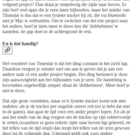
volgend project? Dan draai je simpelweg die zijde naar boven. Er
zijn heel veel apps die je uren laten bijhouden, maar het unieke van
Timeular is dus dat er een fysieke tracker bij zit, die via bluetooth
met je Mac is verbonden. Om te switchen van het ene project naar
het andere, hoef je niets meer te doen dan die 'dobbelsteen' te
kantelen; de app doet in de achtergrond de rest.
En is dat handig?
Het voordeel van Timeular is dat het ding constant in het zicht ligt.
Daardoor vergeet je minder snel om aan te geven dat je aan een
andere taak of een ander project begint. Het ding herinnert je door
zijn aanwezigheid aan het bijhouden van je uren. De handeling is
bovendien ongelooflijk simpel: draai de 'dobbelsteen'. Meer hoef je
niet te doen.
Dat zijn grote voordelen, maar zo'n fysieke tracker komt ook met
nadelen: als je de tracker per ongeluk omver rolt (en je hebt dat niet
in de gaten), dan gaat de tijd voor een ander project lopen. En als je
aan het einde van de dag vergeet om de tracker op zijn rubbervoetje
te zetten (waardoor er geen enkele zijde naar boven ligt gekeerd, en
het tellen van de tijd stopt) dan loopt het tellen van de uren gewoon
door tot de volgende dag. Uiteraard geldt ook voor andere