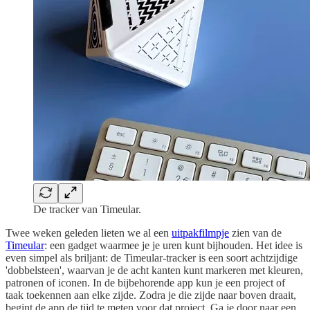
De tracker van Timeular.
Twee weken geleden lieten we al een
uitpakfilmpje
zien van de
Timeular
: een gadget waarmee je je uren kunt bijhouden. Het idee is
even simpel als briljant: de Timeular-tracker is een soort achtzijdige
'dobbelsteen', waarvan je de acht kanten kunt markeren met kleuren,
patronen of iconen. In de bijbehorende app kun je een project of
taak toekennen aan elke zijde. Zodra je die zijde naar boven draait,
begint de app de tijd te meten voor dat project. Ga je door naar een