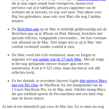
die je naar eigen smaak kunt vormgeven, mouse-over
previews van al je tabbladen, privacy-rapporten van de
websites die je bezoekt, en nog veel meer. Niet alleen voor
Big Sur-gebruikers, maar ook voor Macs die nog Catalina
draaien.
De
Berichten-app
op de Mac is eindelijk gelijkwaardig aan de
Berichten-app op je iPhone en iPad. Memoji, berichten met
speciale effecten, vastgepinde conversaties... het kan voortaan
ook allemaal op de Mac. Niet langer lees je op je Mac 'met
confetti verstuurd' zonder confetti te zien.
De iMac werd niet echt vernieuwd, maar we kregen in
augustus wel
een update van de 27-inch iMac
. Met als enige
in het oog springende nieuwe feature: glas met een
nanotextuur. Kost je € 625 extra, maar dan ben je ook alle
reflecties kwijt.
En het slotstuk: in november lanceert Apple
drie nieuwe Macs
met een M1-chip
: de MacBook Air, het instapmodel van de
13-inch MacBook Pro, en de Mac mini. Alledrie instap-Macs
die qua snelheid opeens de Pro-machines met een Intel-chip
naar de kroon steken.
Al met al een fantastisch jaar voor de Mac dus. En er staat ons nog