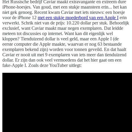
Het Russische bedrijf Caviar maakt extravangante en extreem dure
iPhone-hoesjes. Van goud, met een stukje maansteen erin... het kan
niet gek genoeg. Recent kwam Caviar met iets nieuws: een hoesje
voor de iPhone 12
met een stukje moederbord van een Apple I
erin
verwerkt. Schrik niet van de prijs: 10.220 dollar per stuk. Behoorlijk
exclusief, want Caviar maakt maar negen exemplaren. Dat leidde
meteen tot discussies op internet. Want kan dit eigenlijk wel
kloppen? Tienduizend dollar is veel geld, maar een Apple I (de
eerste computer die Apple maakte, waarvan er nog 63 bestaande
exemplaren bekend zijn) worden voor tonnen geveild. En dat haalt
Caviar er nooit uit met 9 exemplaren van iets meer dan tienduizend
dollar. Er zijn dan ook veel vermoedens dat het hier gaat om een
fake-Apple I. Zoals deze YouTuber uitlegt: