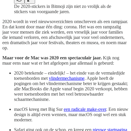
De 2020-stickers in Bitmoji zijn niet zo vrolijk als de
stickers van voorgaande jaren.
2020 wordt in veel nieuwsoverzichten omschreven als een rampjaar.
En dat komt door maar één ding: corona. Het was een rampzalig
jaar voor mensen die ziek werden, een vreselijk jaar voor families
die iemand verloren, een afschuwelijk jaar voor veel ondernemers,
een dramatisch jaar voor festivals, theaters en musea, en noem maar
op.
Maar voor de Mac was 2020 een spectaculair jaar.
Kijk nog
maar eens naar wat er het afgelopen jaar allemaal is gebeurd:
2020 betekende – eindelijk! – het einde van de vermaledijde
toetsenborden met
vlindermechanisme
. Apple heeft de
pogingen om het vlindermechanisme beter te krijgen gestaakt;
alle MacBooks die Apple vanaf begin 2020 verkoopt, hebben
weer toetsenborden met het veel betrouwbaarder
schaarmechanisme.
macOS kreeg met Big Sur
een radicale make-over
. Een nieuw
design is altijd even wennen, maar macOS oogt wel een stuk
moderner.
Safari ging ook op de schop, en kreeg een
nieuwe startpagina