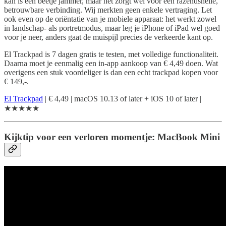
kan is een beetje jammer, maar het zorgt wel voor een razendsnelle,
betrouwbare verbinding. Wij merkten geen enkele vertraging. Let
ook even op de oriëntatie van je mobiele apparaat: het werkt zowel
in landschap- als portretmodus, maar leg je iPhone of iPad wel goed
voor je neer, anders gaat de muispijl precies de verkeerde kant op.
El Trackpad is 7 dagen gratis te testen, met volledige functionaliteit.
Daarna moet je eenmalig een in-app aankoop van € 4,49 doen. Wat
overigens een stuk voordeliger is dan een echt trackpad kopen voor
€ 149,-.
El Trackpad
| € 4,49 | macOS 10.13 of later + iOS 10 of later |
★★★★★
Kijktip voor een verloren momentje: MacBook Mini