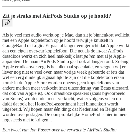
Zit je straks met AirPods Studio op je hoofd?
Als je veel met audio werkt op je Mac, dan zit je binnenkort wellicht
met een Apple-koptelefoon op je hoofd terwijl je knutselt in
GarageBand of Logic. Er gaat al langer een gerucht dat Apple werkt
aan een eigen over-ear koptelefoon. Die net als de in-ear AirPods
draadloos werkt en zich heel makkelijk laat
pairen
met al je Apple-
apparaten. De naam AirPods Studio gaat ook al langer rond. Zolang
Apple er niks over zegt is het allemaal speculatie, en zeggen wij er
liever nog niet te veel over, maar vorige week gebeurde er iets dat
wel een erg duidelijk signaal lijkt te zijn dat die koptelefoon eraan
komt: in de Apple Store worden opeens geen koptelefoons van
andere merken meer verkocht (met uitzondering van Beats uiteraard,
dat ook van Apple is). Ook draadloze speakers (zoals bijvoorbeeld
van Sonos) worden niet meer verkocht, wat er volgens velen op
duidt dat ook het HomePod-assortiment heel binnenkort wordt
uitgebreid. Wij hopen maar één ding: dat Nederland en België niet
worden overgeslagen. De oorspronkelijke HomePod is hier immers
nog steeds niet te krijgen...
Een tweet van Jon Posser over de verwachte AirPods Studio: