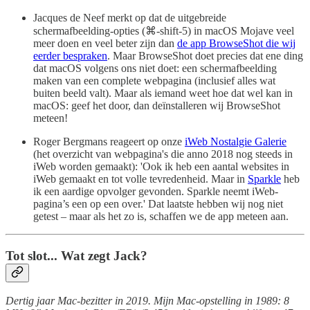
Jacques de Neef merkt op dat de uitgebreide
schermafbeelding-opties (⌘-shift-5) in macOS Mojave veel
meer doen en veel beter zijn dan
de app BrowseShot die wij
eerder bespraken
. Maar BrowseShot doet precies dat ene ding
dat macOS volgens ons niet doet: een schermafbeelding
maken van een complete webpagina (inclusief alles wat
buiten beeld valt). Maar als iemand weet hoe dat wel kan in
macOS: geef het door, dan deïnstalleren wij BrowseShot
meteen!
Roger Bergmans reageert op onze
iWeb Nostalgie Galerie
(het overzicht van webpagina's die anno 2018 nog steeds in
iWeb worden gemaakt): 'Ook ik heb een aantal websites in
iWeb gemaakt en tot volle tevredenheid. Maar in
Sparkle
heb
ik een aardige opvolger gevonden. Sparkle neemt iWeb-
pagina’s een op een over.' Dat laatste hebben wij nog niet
getest – maar als het zo is, schaffen we de app meteen aan.
Tot slot... Wat zegt Jack?
Dertig jaar Mac-bezitter in 2019. Mijn Mac-opstelling in 1989: 8