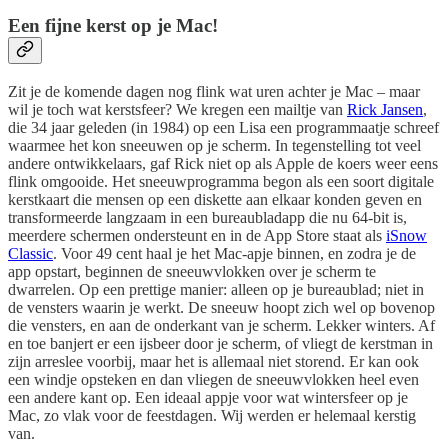
Een fijne kerst op je Mac!
Zit je de komende dagen nog flink wat uren achter je Mac – maar
wil je toch wat kerstsfeer? We kregen een mailtje van
Rick Jansen
,
die 34 jaar geleden (in 1984) op een Lisa een programmaatje schreef
waarmee het kon sneeuwen op je scherm. In tegenstelling tot veel
andere ontwikkelaars, gaf Rick niet op als Apple de koers weer eens
flink omgooide. Het sneeuwprogramma begon als een soort digitale
kerstkaart die mensen op een diskette aan elkaar konden geven en
transformeerde langzaam in een bureaubladapp die nu 64-bit is,
meerdere schermen ondersteunt en in de App Store staat als
iSnow
Classic
. Voor 49 cent haal je het Mac-apje binnen, en zodra je de
app opstart, beginnen de sneeuwvlokken over je scherm te
dwarrelen. Op een prettige manier: alleen op je bureaublad; niet in
de vensters waarin je werkt. De sneeuw hoopt zich wel op bovenop
die vensters, en aan de onderkant van je scherm. Lekker winters. Af
en toe banjert er een ijsbeer door je scherm, of vliegt de kerstman in
zijn arreslee voorbij, maar het is allemaal niet storend. Er kan ook
een windje opsteken en dan vliegen de sneeuwvlokken heel even
een andere kant op. Een ideaal appje voor wat wintersfeer op je
Mac, zo vlak voor de feestdagen. Wij werden er helemaal kerstig
van.