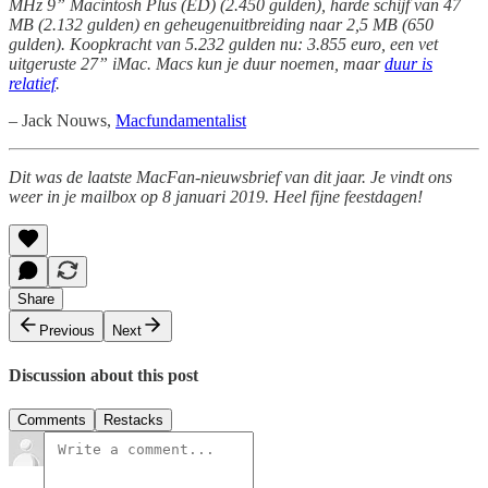
MHz 9” Macintosh Plus (ED) (2.450 gulden), harde schijf van 47
MB (2.132 gulden) en geheugenuitbreiding naar 2,5 MB (650
gulden). Koopkracht van 5.232 gulden nu: 3.855 euro, een vet
uitgeruste 27” iMac. Macs kun je duur noemen, maar
duur is
relatief
.
– Jack Nouws,
Macfundamentalist
Dit was de laatste MacFan-nieuwsbrief van dit jaar. Je vindt ons
weer in je mailbox op 8 januari 2019. Heel fijne feestdagen!
Share
Previous
Next
Discussion about this post
Comments
Restacks