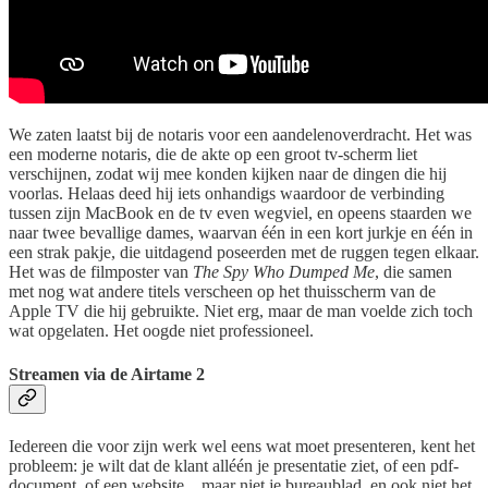
We zaten laatst bij de notaris voor een aandelenoverdracht. Het was
een moderne notaris, die de akte op een groot tv-scherm liet
verschijnen, zodat wij mee konden kijken naar de dingen die hij
voorlas. Helaas deed hij iets onhandigs waardoor de verbinding
tussen zijn MacBook en de tv even wegviel, en opeens staarden we
naar twee bevallige dames, waarvan één in een kort jurkje en één in
een strak pakje, die uitdagend poseerden met de ruggen tegen elkaar.
Het was de filmposter van
The Spy Who Dumped Me
, die samen
met nog wat andere titels verscheen op het thuisscherm van de
Apple TV die hij gebruikte. Niet erg, maar de man voelde zich toch
wat opgelaten. Het oogde niet professioneel.
Streamen via de Airtame 2
Iedereen die voor zijn werk wel eens wat moet presenteren, kent het
probleem: je wilt dat de klant alléén je presentatie ziet, of een pdf-
document, of een website... maar niet je bureaublad, en ook niet het