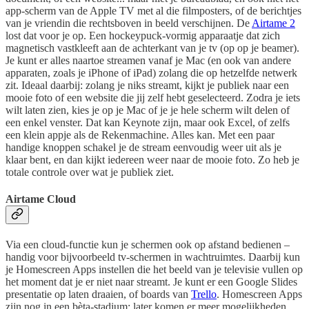
app-scherm van de Apple TV met al die filmposters, of de berichtjes
van je vriendin die rechtsboven in beeld verschijnen. De
Airtame 2
lost dat voor je op. Een hockeypuck-vormig apparaatje dat zich
magnetisch vastkleeft aan de achterkant van je tv (op op je beamer).
Je kunt er alles naartoe streamen vanaf je Mac (en ook van andere
apparaten, zoals je iPhone of iPad) zolang die op hetzelfde netwerk
zit. Ideaal daarbij: zolang je niks streamt, kijkt je publiek naar een
mooie foto of een website die jij zelf hebt geselecteerd. Zodra je iets
wilt laten zien, kies je op je Mac of je je hele scherm wilt delen of
een enkel venster. Dat kan Keynote zijn, maar ook Excel, of zelfs
een klein appje als de Rekenmachine. Alles kan. Met een paar
handige knoppen schakel je de stream eenvoudig weer uit als je
klaar bent, en dan kijkt iedereen weer naar de mooie foto. Zo heb je
totale controle over wat je publiek ziet.
Airtame Cloud
Via een cloud-functie kun je schermen ook op afstand bedienen –
handig voor bijvoorbeeld tv-schermen in wachtruimtes. Daarbij kun
je Homescreen Apps instellen die het beeld van je televisie vullen op
het moment dat je er niet naar streamt. Je kunt er een Google Slides
presentatie op laten draaien, of boards van
Trello
. Homescreen Apps
zijn nog in een bèta-stadium; later komen er meer mogelijkheden.