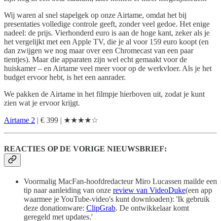
Wij waren al snel stapelgek op onze Airtame, omdat het bij
presentaties volledige controle geeft, zonder veel gedoe. Het enige
nadeel: de prijs. Vierhonderd euro is aan de hoge kant, zeker als je
het vergelijkt met een Apple TV, die je al voor 159 euro koopt (en
dan zwijgen we nog maar over een Chromecast van een paar
tientjes). Maar die apparaten zijn wel echt gemaakt voor de
huiskamer – en Airtame veel meer voor op de werkvloer. Als je het
budget ervoor hebt, is het een aanrader.
We pakken de Airtame in het filmpje hierboven uit, zodat je kunt
zien wat je ervoor krijgt.
Airtame 2
| € 399 | ★★★★☆
REACTIES OP DE VORIGE NIEUWSBRIEF:
Voormalig MacFan-hoofdredacteur Miro Lucassen mailde een
tip naar aanleiding van onze
review van VideoDuke
(een app
waarmee je YouTube-video's kunt downloaden): 'Ik gebruik
deze donationware:
ClipGrab
. De ontwikkelaar komt
geregeld met updates.'