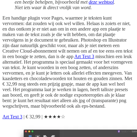
een beetje behelpen, bijvoorbeeld met
deze webtool
.
Niet iets waar ik direct vrolijk van word.
Een handige plugin voor Pages, waarmee je teksten kunt
vervormen: dat zouden wij ook wel willen. Helaas is zoiets er niet,
en dus ontkom je er niet aan om in een andere app een plaatje te
maken van de tekst zoals je die wilt hebben, om dat plaatje
vervolgens in je document te gebruiken. Photoshop en Illustrator
zijn daar natuurlijk geschikt voor, maar als je niet meteen een
Creative Cloud-abonnement wilt nemen om af en toe eens een tekst
in een boogje te zetten, dan is de app
Art Text 3
misschien een leuk
alternatief. Het programma is speciaal gemaakt voor het vormgeven
van tekst. Je kunt woorden in een boog zetten, of anderszins
vervormen, en je kunt je letters ook allerlei effecten meegeven. Van
kaasletters en chocoladewoorden tot houten en gouden zinnen. Met
€ 32,99 nog steeds een prijzig grapje, maar de app kan wel heel
veel. Het programma laat je werken in lagen, heeft talloze presets
aan boord, en geeft je ook de nodige exporteeropties als je klaar
bent: je kunt het resultaat niet alleen als jpg of (transparante) png
wegschrijven, maar bijvoorbeeld ook als eps-bestand.
Art Text 3
| € 32,99 | ★★★★☆