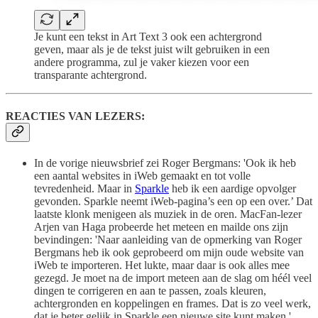
Je kunt een tekst in Art Text 3 ook een achtergrond
geven, maar als je de tekst juist wilt gebruiken in een
andere programma, zul je vaker kiezen voor een
transparante achtergrond.
REACTIES VAN LEZERS:
In de vorige nieuwsbrief zei Roger Bergmans: 'Ook ik heb
een aantal websites in iWeb gemaakt en tot volle
tevredenheid. Maar in
Sparkle
heb ik een aardige opvolger
gevonden. Sparkle neemt iWeb-pagina’s een op een over.’ Dat
laatste klonk menigeen als muziek in de oren. MacFan-lezer
Arjen van Haga probeerde het meteen en mailde ons zijn
bevindingen: 'Naar aanleiding van de opmerking van Roger
Bergmans heb ik ook geprobeerd om mijn oude website van
iWeb te importeren. Het lukte, maar daar is ook alles mee
gezegd. Je moet na de import meteen aan de slag om héél veel
dingen te corrigeren en aan te passen, zoals kleuren,
achtergronden en koppelingen en frames. Dat is zo veel werk,
dat je beter gelijk in Sparkle een nieuwe site kunt maken.'