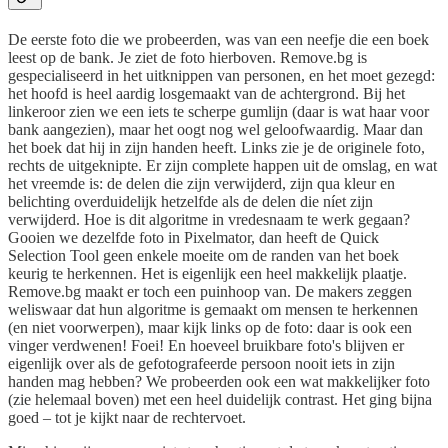
De eerste foto die we probeerden, was van een neefje die een boek
leest op de bank. Je ziet de foto hierboven. Remove.bg is
gespecialiseerd in het uitknippen van personen, en het moet gezegd:
het hoofd is heel aardig losgemaakt van de achtergrond. Bij het
linkeroor zien we een iets te scherpe gumlijn (daar is wat haar voor
bank aangezien), maar het oogt nog wel geloofwaardig. Maar dan
het boek dat hij in zijn handen heeft. Links zie je de originele foto,
rechts de uitgeknipte. Er zijn complete happen uit de omslag, en wat
het vreemde is: de delen die zijn verwijderd, zijn qua kleur en
belichting overduidelijk hetzelfde als de delen die níet zijn
verwijderd. Hoe is dit algoritme in vredesnaam te werk gegaan?
Gooien we dezelfde foto in Pixelmator, dan heeft de Quick
Selection Tool geen enkele moeite om de randen van het boek
keurig te herkennen. Het is eigenlijk een heel makkelijk plaatje.
Remove.bg maakt er toch een puinhoop van. De makers zeggen
weliswaar dat hun algoritme is gemaakt om mensen te herkennen
(en niet voorwerpen), maar kijk links op de foto: daar is ook een
vinger verdwenen! Foei! En hoeveel bruikbare foto's blijven er
eigenlijk over als de gefotografeerde persoon nooit iets in zijn
handen mag hebben? We probeerden ook een wat makkelijker foto
(zie helemaal boven) met een heel duidelijk contrast. Het ging bijna
goed – tot je kijkt naar de rechtervoet.