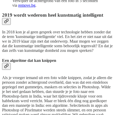
Verwijder de achtergrond van een foto in 5 seconden
via
remove.bg
.
2019 wordt wederom heel kunstmatig intelligent
In 2018 kon je al geen gesprek over technologie hebben zonder dat
de term 'kunstmatige intelligentie' viel. En het ziet er niet naar uit dat
we in 2019 klaar zijn met dat onderwerp. Maar mogen we zeggen
dat die kunstmatige intelligentie soms behoorlijk tegenvalt? En dat je
dan zelfs van kunstmatige domheid zou mogen spreken?
Een algoritme dat kan knippen
Als je vroeger iemand uit een foto wilde knippen, zodat je alleen die
persoon zonder achtergrond overhield, dan was dat een eindeloos
gepriegel met gummetjes, maskers en selecties in Photoshop. Wilde
je het snel gedaan hebben, dan stuurde je je foto naar een
Photoshop-farm in India, waar het tijdrovende klusje voor een
habbekrats werd verricht. Maar er bleek één ding nog goedkoper
dan een mannetje in India: een algoritme. Selectietools in apps als
Photoshop of Pixelmator werden steeds slimmer, en een persoon
vrijstaand maken werd almaar makkelijker. Wij gebruiken vaak