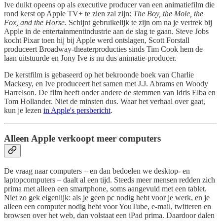
Ive duikt opeens op als executive producer van een animatiefilm die
rond kerst op Apple TV+ te zien zal zijn:
The Boy, the Mole, the
Fox, and the Horse.
Schijnt gebruikelijk te zijn om na je vertrek bij
Apple in de entertainmentindustrie aan de slag te gaan. Steve Jobs
kocht Pixar toen hij bij Apple werd ontslagen, Scott Forstall
produceert Broadway-theaterproducties sinds Tim Cook hem de
laan uitstuurde en Jony Ive is nu dus animatie-producer.
De kerstfilm is gebaseerd op het bekroonde boek van Charlie
Mackesy, en Ive produceert het samen met J.J. Abrams en Woody
Harrelson. De film heeft onder andere de stemmen van Idris Elba en
Tom Hollander. Niet de minsten dus. Waar het verhaal over gaat,
kun je lezen
in Apple's persbericht
.
Alleen Apple verkoopt meer computers
De vraag naar computers – en dan bedoelen we desktop- en
laptopcomputers – daalt al een tijd. Steeds meer mensen redden zich
prima met alleen een smartphone, soms aangevuld met een tablet.
Niet zo gek eigenlijk: als je geen pc nodig hebt voor je werk, en je
alleen een computer nodig hebt voor YouTube, e-mail, twitteren en
browsen over het web, dan volstaat een iPad prima. Daardoor dalen