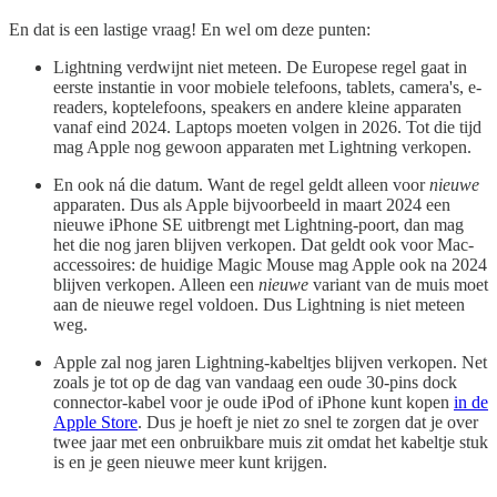
En dat is een lastige vraag! En wel om deze punten:
Lightning verdwijnt niet meteen. De Europese regel gaat in
eerste instantie in voor mobiele telefoons, tablets, camera's, e-
readers, koptelefoons, speakers en andere kleine apparaten
vanaf eind 2024. Laptops moeten volgen in 2026. Tot die tijd
mag Apple nog gewoon apparaten met Lightning verkopen.
En ook ná die datum. Want de regel geldt alleen voor
nieuwe
apparaten. Dus als Apple bijvoorbeeld in maart 2024 een
nieuwe iPhone SE uitbrengt met Lightning-poort, dan mag
het die nog jaren blijven verkopen. Dat geldt ook voor Mac-
accessoires: de huidige Magic Mouse mag Apple ook na 2024
blijven verkopen. Alleen een
nieuwe
variant van de muis moet
aan de nieuwe regel voldoen. Dus Lightning is niet meteen
weg.
Apple zal nog jaren Lightning-kabeltjes blijven verkopen. Net
zoals je tot op de dag van vandaag een oude 30-pins dock
connector-kabel voor je oude iPod of iPhone kunt kopen
in de
Apple Store
. Dus je hoeft je niet zo snel te zorgen dat je over
twee jaar met een onbruikbare muis zit omdat het kabeltje stuk
is en je geen nieuwe meer kunt krijgen.