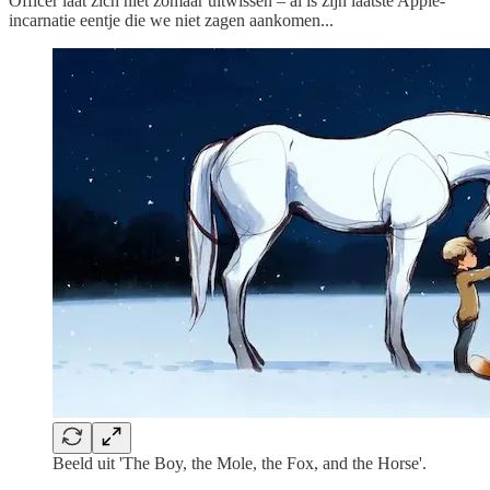
Officer laat zich niet zomaar uitwissen – al is zijn laatste Apple-
incarnatie eentje die we niet zagen aankomen...
Beeld uit 'The Boy, the Mole, the Fox, and the Horse'.