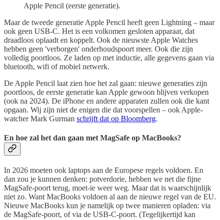
Apple Pencil (eerste generatie).
Maar de tweede generatie Apple Pencil heeft geen Lightning – maar
ook geen USB-C. Het is een volkomen gesloten apparaat, dat
draadloos oplaadt en koppelt. Ook de nieuwste Apple Watches
hebben geen 'verborgen' onderhoudspoort meer. Ook die zijn
volledig poortloos. Ze laden op met inductie, alle gegevens gaan via
bluetooth, wifi of mobiel netwerk.
De Apple Pencil laat zien hoe het zal gaan: nieuwe generaties zijn
poortloos, de eerste generatie kan Apple gewoon blijven verkopen
(ook na 2024). De iPhone en andere apparaten zullen ook die kant
opgaan. Wij zijn niet de enigen die dat voorspellen – ook Apple-
watcher Mark Gurman
schrijft dat op Bloomberg
.
En hoe zal het dan gaan met MagSafe op MacBooks?
In 2026 moeten ook laptops aan de Europese regels voldoen. En
dan zou je kunnen denken: potverdorie, hebben we net die fijne
MagSafe-poort terug, moet-ie weer weg. Maar dat is waarschijnlijk
niet zo. Want MacBooks voldoen al aan de nieuwe regel van de EU.
Nieuwe MacBooks kun je namelijk op twee manieren opladen: via
de MagSafe-poort, of via de USB-C-poort. (Tegelijkertijd kan