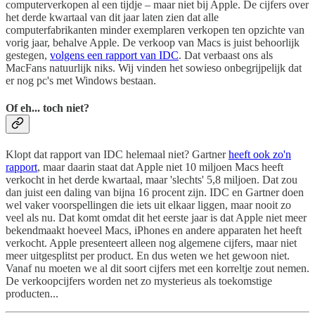
computerverkopen al een tijdje – maar niet bij Apple. De cijfers over
het derde kwartaal van dit jaar laten zien dat alle
computerfabrikanten minder exemplaren verkopen ten opzichte van
vorig jaar, behalve Apple. De verkoop van Macs is juist behoorlijk
gestegen,
volgens een rapport van IDC
. Dat verbaast ons als
MacFans natuurlijk niks. Wij vinden het sowieso onbegrijpelijk dat
er nog pc's met Windows bestaan.
Of eh... toch niet?
Klopt dat rapport van IDC helemaal niet? Gartner
heeft ook zo'n
rapport
, maar daarin staat dat Apple niet 10 miljoen Macs heeft
verkocht in het derde kwartaal, maar 'slechts' 5,8 miljoen. Dat zou
dan juist een daling van bijna 16 procent zijn. IDC en Gartner doen
wel vaker voorspellingen die iets uit elkaar liggen, maar nooit zo
veel als nu. Dat komt omdat dit het eerste jaar is dat Apple niet meer
bekendmaakt hoeveel Macs, iPhones en andere apparaten het heeft
verkocht. Apple presenteert alleen nog algemene cijfers, maar niet
meer uitgesplitst per product. En dus weten we het gewoon niet.
Vanaf nu moeten we al dit soort cijfers met een korreltje zout nemen.
De verkoopcijfers worden net zo mysterieus als toekomstige
producten...