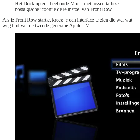
Het Dock op een heel oude Mac... met tussen talloze
nostalgische icoontje de leunstoel van Front Row.
Als je Front Row startte, kreeg je een interface te zien die wel wat
weg had van de tweede generatie Apple TV: