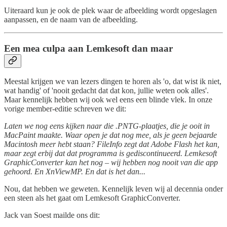
Uiteraard kun je ook de plek waar de afbeelding wordt opgeslagen
aanpassen, en de naam van de afbeelding.
Een mea culpa aan Lemkesoft dan maar
Meestal krijgen we van lezers dingen te horen als 'o, dat wist ik niet,
wat handig' of 'nooit gedacht dat dat kon, jullie weten ook alles'.
Maar kennelijk hebben wij ook wel eens een blinde vlek. In onze
vorige member-editie schreven we dit:
Laten we nog eens kijken naar die .PNTG-plaatjes, die je ooit in
MacPaint maakte. Waar open je dat nog mee, als je geen bejaarde
Macintosh meer hebt staan? FileInfo zegt dat Adobe Flash het kan,
maar zegt erbij dat dat programma is gediscontinueerd. Lemkesoft
GraphicConverter kan het nog – wij hebben nog nooit van die app
gehoord. En XnViewMP. En dat is het dan...
Nou, dat hebben we geweten. Kennelijk leven wij al decennia onder
een steen als het gaat om Lemkesoft GraphicConverter.
Jack van Soest mailde ons dit: