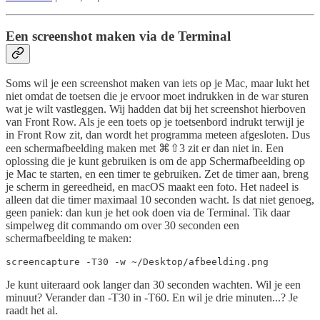
Een screenshot maken via de Terminal
Soms wil je een screenshot maken van iets op je Mac, maar lukt het
niet omdat de toetsen die je ervoor moet indrukken in de war sturen
wat je wilt vastleggen. Wij hadden dat bij het screenshot hierboven
van Front Row. Als je een toets op je toetsenbord indrukt terwijl je
in Front Row zit, dan wordt het programma meteen afgesloten. Dus
een schermafbeelding maken met ⌘⇧3 zit er dan niet in. Een
oplossing die je kunt gebruiken is om de app Schermafbeelding op
je Mac te starten, en een timer te gebruiken. Zet de timer aan, breng
je scherm in gereedheid, en macOS maakt een foto. Het nadeel is
alleen dat die timer maximaal 10 seconden wacht. Is dat niet genoeg,
geen paniek: dan kun je het ook doen via de Terminal. Tik daar
simpelweg dit commando om over 30 seconden een
schermafbeelding te maken:
screencapture -T30 -w ~/Desktop/afbeelding.png
Je kunt uiteraard ook langer dan 30 seconden wachten. Wil je een
minuut? Verander dan -T30 in -T60. En wil je drie minuten...? Je
raadt het al.