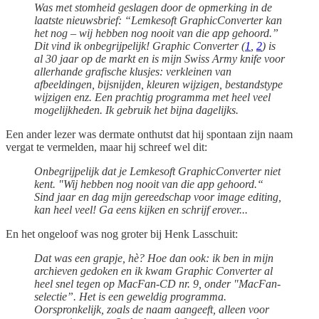
Was met stomheid geslagen door de opmerking in de
laatste nieuwsbrief: “Lemkesoft GraphicConverter kan
het nog – wij hebben nog nooit van die app gehoord.”
Dit vind ik onbegrijpelijk! Graphic Converter (
1
,
2
) is
al 30 jaar op de markt en is mijn Swiss Army knife voor
allerhande grafische klusjes: verkleinen van
afbeeldingen, bijsnijden, kleuren wijzigen, bestandstype
wijzigen enz. Een prachtig programma met heel veel
mogelijkheden. Ik gebruik het bijna dagelijks.
Een ander lezer was dermate onthutst dat hij spontaan zijn naam
vergat te vermelden, maar hij schreef wel dit:
Onbegrijpelijk dat je Lemkesoft GraphicConverter niet
kent. "Wij hebben nog nooit van die app gehoord.“
Sind jaar en dag mijn gereedschap voor image editing,
kan heel veel! Ga eens kijken en schrijf erover...
En het ongeloof was nog groter bij Henk Lasschuit:
Dat was een grapje, hè? Hoe dan ook: ik ben in mijn
archieven gedoken en ik kwam Graphic Converter al
heel snel tegen op MacFan-CD nr. 9, onder "MacFan-
selectie”. Het is een geweldig programma.
Oorspronkelijk, zoals de naam aangeeft, alleen voor