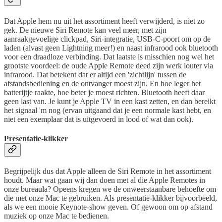
Dat Apple hem nu uit het assortiment heeft verwijderd, is niet zo
gek. De nieuwe Siri Remote kan veel meer, met zijn
aanraakgevoelige clickpad, Siri-integratie, USB-C-poort om op de
laden (alvast geen Lightning meer!) en naast infrarood ook bluetooth
voor een draadloze verbinding. Dat laatste is misschien nog wel het
grootste voordeel: de oude Apple Remote deed zijn werk louter via
infrarood. Dat betekent dat er altijd een 'zichtlijn' tussen de
afstandsbediening en de ontvanger moest zijn. En hoe leger het
batterijtje raakte, hoe beter je moest richten. Bluetooth heeft daar
geen last van. Je kunt je Apple TV in een kast zetten, en dan bereikt
het signaal 'm nog (ervan uitgaand dat je een normale kast hebt, en
niet een exemplaar dat is uitgevoerd in lood of wat dan ook).
Presentatie-klikker
Begrijpelijk dus dat Apple alleen de Siri Remote in het assortiment
houdt. Maar wat gaan wij dan doen met al die Apple Remotes in
onze bureaula? Opeens kregen we de onweerstaanbare behoefte om
die met onze Mac te gebruiken. Als presentatie-klikker bijvoorbeeld,
als we een mooie Keynote-show geven. Of gewoon om op afstand
muziek op onze Mac te bedienen.