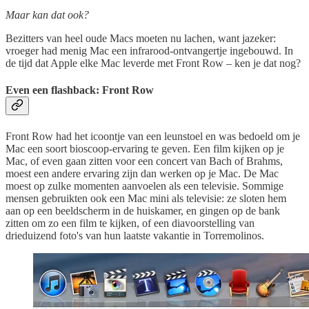
Maar kan dat ook?
Bezitters van heel oude Macs moeten nu lachen, want jazeker:
vroeger had menig Mac een infrarood-ontvangertje ingebouwd. In
de tijd dat Apple elke Mac leverde met Front Row – ken je dat nog?
Even een flashback: Front Row
Front Row had het icoontje van een leunstoel en was bedoeld om je
Mac een soort bioscoop-ervaring te geven. Een film kijken op je
Mac, of even gaan zitten voor een concert van Bach of Brahms,
moest een andere ervaring zijn dan werken op je Mac. De Mac
moest op zulke momenten aanvoelen als een televisie. Sommige
mensen gebruikten ook een Mac mini als televisie: ze sloten hem
aan op een beeldscherm in de huiskamer, en gingen op de bank
zitten om zo een film te kijken, of een diavoorstelling van
drieduizend foto's van hun laatste vakantie in Torremolinos.