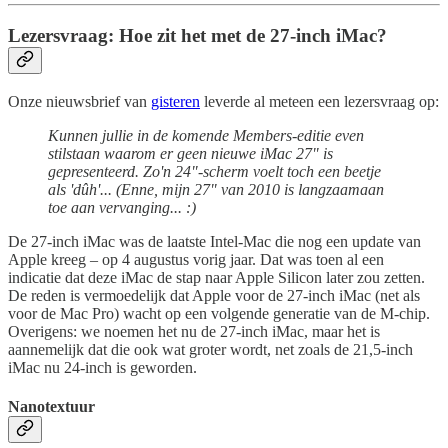
Lezersvraag:
Hoe zit het met de 27-inch iMac?
Onze nieuwsbrief van
gisteren
leverde al meteen een lezersvraag op:
Kunnen jullie in de komende Members-editie even
stilstaan waarom er geen nieuwe iMac 27" is
gepresenteerd. Zo'n 24"-scherm voelt toch een beetje
als 'dûh'... (Enne, mijn 27" van 2010 is langzaamaan
toe aan vervanging... :)
De 27-inch iMac was de laatste Intel-Mac die nog een update van
Apple kreeg – op 4 augustus vorig jaar. Dat was toen al een
indicatie dat deze iMac de stap naar Apple Silicon later zou zetten.
De reden is vermoedelijk dat Apple voor de 27-inch iMac (net als
voor de Mac Pro) wacht op een volgende generatie van de M-chip.
Overigens: we noemen het nu de 27-inch iMac, maar het is
aannemelijk dat die ook wat groter wordt, net zoals de 21,5-inch
iMac nu 24-inch is geworden.
Nanotextuur