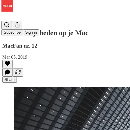
Onhebbelijkheden op je Mac
Subscribe
Sign in
MacFan nr. 12
Mar 05, 2019
Share