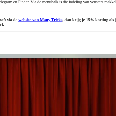
gram en Finder. Via de menubalk is die indeling van vensters makkel
haft via de
website van Many Tricks
, dan krijg je 15% korting als
rt.