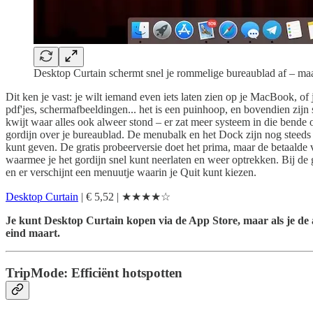
Desktop Curtain schermt snel je rommelige bureaublad af – maar 
Dit ken je vast: je wilt iemand even iets laten zien op je MacBook, of 
pdf'jes, schermafbeeldingen... het is een puinhoop, en bovendien zij
kwijt waar alles ook alweer stond – er zat meer systeem in die bende
gordijn over je bureaublad. De menubalk en het Dock zijn nog steeds z
kunt geven. De gratis probeerversie doet het prima, maar de betaalde v
waarmee je het gordijn snel kunt neerlaten en weer optrekken. Bij de g
en er verschijnt een menuutje waarin je Quit kunt kiezen.
Desktop Curtain
| € 5,52 | ★★★★☆
Je kunt Desktop Curtain kopen via de App Store, maar als je de
eind maart.
TripMode: Efficiënt hotspotten