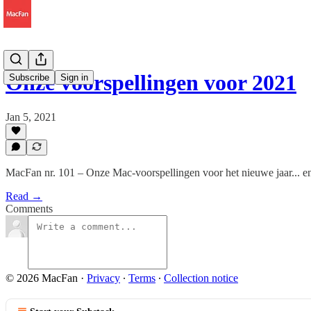
Onze voorspellingen voor 2021
Subscribe
Sign in
Jan 5, 2021
MacFan nr. 101 – Onze Mac-voorspellingen voor het nieuwe jaar... en
Read →
Comments
© 2026 MacFan
·
Privacy
∙
Terms
∙
Collection notice