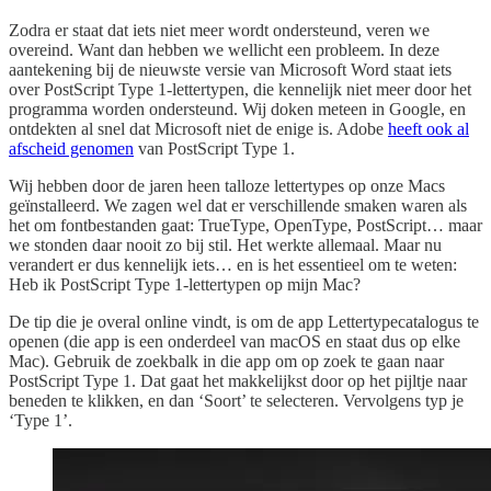
Zodra er staat dat iets niet meer wordt ondersteund, veren we
overeind. Want dan hebben we wellicht een probleem. In deze
aantekening bij de nieuwste versie van Microsoft Word staat iets
over PostScript Type 1-lettertypen, die kennelijk niet meer door het
programma worden ondersteund. Wij doken meteen in Google, en
ontdekten al snel dat Microsoft niet de enige is. Adobe
heeft ook al
afscheid genomen
van PostScript Type 1.
Wij hebben door de jaren heen talloze lettertypes op onze Macs
geïnstalleerd. We zagen wel dat er verschillende smaken waren als
het om fontbestanden gaat: TrueType, OpenType, PostScript… maar
we stonden daar nooit zo bij stil. Het werkte allemaal. Maar nu
verandert er dus kennelijk iets… en is het essentieel om te weten:
Heb ik PostScript Type 1-lettertypen op mijn Mac?
De tip die je overal online vindt, is om de app Lettertypecatalogus te
openen (die app is een onderdeel van macOS en staat dus op elke
Mac). Gebruik de zoekbalk in die app om op zoek te gaan naar
PostScript Type 1. Dat gaat het makkelijkst door op het pijltje naar
beneden te klikken, en dan ‘Soort’ te selecteren. Vervolgens typ je
‘Type 1’.