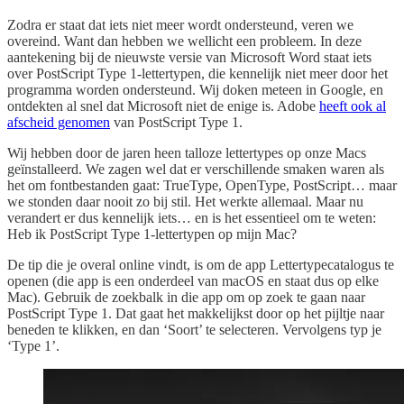
Zodra er staat dat iets niet meer wordt ondersteund, veren we
overeind. Want dan hebben we wellicht een probleem. In deze
aantekening bij de nieuwste versie van Microsoft Word staat iets
over PostScript Type 1-lettertypen, die kennelijk niet meer door het
programma worden ondersteund. Wij doken meteen in Google, en
ontdekten al snel dat Microsoft niet de enige is. Adobe
heeft ook al
afscheid genomen
van PostScript Type 1.
Wij hebben door de jaren heen talloze lettertypes op onze Macs
geïnstalleerd. We zagen wel dat er verschillende smaken waren als
het om fontbestanden gaat: TrueType, OpenType, PostScript… maar
we stonden daar nooit zo bij stil. Het werkte allemaal. Maar nu
verandert er dus kennelijk iets… en is het essentieel om te weten:
Heb ik PostScript Type 1-lettertypen op mijn Mac?
De tip die je overal online vindt, is om de app Lettertypecatalogus te
openen (die app is een onderdeel van macOS en staat dus op elke
Mac). Gebruik de zoekbalk in die app om op zoek te gaan naar
PostScript Type 1. Dat gaat het makkelijkst door op het pijltje naar
beneden te klikken, en dan ‘Soort’ te selecteren. Vervolgens typ je
‘Type 1’.