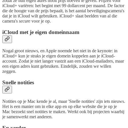
zodat ze hun eigen adres nooit prijs hoeven te geven. Prijzen voor
iCloud+ variëren: het begint met 99 dollarcent per maand. De factor
die de hoogte van de prijs bepaalt, is het aantal beveiligingscamera's
dat je in iCloud wilt gebruiken. iCloud+ slaat beelden van al die
camera's
secure
voor je op.
iCloud met je eigen domeinnaam
Nogal groot nieuws, en Apple noemde het niet in de keynote: in
iCloud+ kun je straks je eigen domein koppelen aan je iCloud-
account. Zodat je niet langer vastzit aan een iCloud-mailadres, maar
een eigen adres kunt gebruiken. Eindelijk, zouden we willen
zeggen.
Snelle notities
Notities op je Mac kende je al, maar 'Snelle notities' zijn iets nieuws.
Het is een manier om in elke app en op elke website die je op je
Mac bezoekt snel notities te maken. Werkt ook bij projecten waarbij
je samenwerkt met anderen.
En verder...