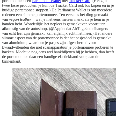
portemonnee: een
Parliament Wallet
met
Tracker Card
. (Het zijn
twee losse producten; je kunt de Tracker Card ook los kopen en in je
huidige portemonee stoppen.) De Parliament Wallet is om meerdere
redenen een slimme portemonnee. Ten eerste is het ding gemaakt
van
vegan leather
– wat je niet eens meteen merkt als je hem in je
handen hebt. Wonderlijk: het nepleer is gemaakt van voorruiten
afkomstig van de autosloop. (@Apple: dat AirTag-sleutelhangers
van echt leer zijn gemaakt, kan eigenlijk echt niet meer.) Het andere
slimme aspect van de portemonnee is dat het pasjesdeel is gemaakt
van aluminium, waardoor je pasjes zijn afgeschermd voor
kwaadwillenden die met scanapparatuur je portemonnee proberen te
hacken. Mocht je nog eens wel bankbiljetten bij je hebben, dan heeft
de portemonnee daar een handige elastiekband voor, aan de
binnenkant.