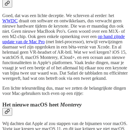
Goed, dat was een lichte deceptie. We schreven al eerder: het
WWDC
draait om software en ontwikkelaars, dus verwacht geen
nieuwe hardware tijdens de keynote. Die was er maandag dus ook
niet. Geen nieuwe MacBook Pro's. Geen woord over een M1X- of
een M2-chip. Ook geen enkele opmerking over een
op hand zijnde
update van de Mac Pro
(met Intel-processor), terwijl verwijzingen
daarnaar wel zijn opgedoken in een bèta-versie van Xcode. En al
helemaal geen VR-headset of AR-bril. Wat we wel kregen? iOS 15,
watchOS 8, macOS Monterey, iCloud+, en een oceaan aan nieuwe
functionaliteiten in Apple's platformen. Vaak leuke dingen, maar je
vraagt je wel een beetje af of het allemaal bij elkaar nou een keynote
van bijna twee uur waard was. Dat Safari de tabbladen nu efficiënter
weergeeft, had wat ons betreft ook via een tweet gekund.
Een lichte teleurstelling dus, maar we zetten de belangrijkste dingen
voor Mac-gebruikers toch even op een rijtje:
Het nieuwe macOS heet
Monterey
Wij dachten dat Apple af zou stappen van de bijnamen voor macOS.
Vorig jaar kregen we macOS 11, en dit jaar krijgen we niet macOS