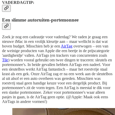
VADERDAGTIP:
Een slimme autoruiten-portemonnee
Zoek je nog een cadeautje voor vaderdag? We raden je graag een
nieuwe iMac in een vrolijk kleurtje aan – maar wellicht is dat wat
boven budget. Misschien heb je een
AirTag
overwogen – een van
de weinige producten van Apple die een beetje in de prijscategorie
'aardigheidje' vallen. AirTags (en trackers van concurrenten zoals
Tile
) worden vooral gebruikt om twee dingen te traceren: sleutels en
portemonnee's. In beide gevallen hebben AirTags een nadeel. Voor
een sleutelbos werkt AirTag fantastisch – maar het roestvrije staal
krast als een gek. Onze AirTag zag er na een week aan de sleutelbos
al uit alsof er een auto overheen was gereden. Misschien was
roestvrij staal geen handige keuze voor een dergelijk product. Bij
portemonnee's zit de vorm tegen. Een AirTag is meestal te dik voor
een slanke portemonnee. Zeker voor portemonnee's waar alleen
pasjes in gaan, is de AirTag geen optie. (@Apple: Maak ook eens
AirTags in andere vormen!)