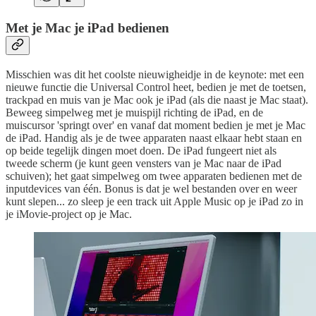
Met je Mac je iPad bedienen
Misschien was dit het coolste nieuwigheidje in de keynote: met een
nieuwe functie die Universal Control heet, bedien je met de toetsen,
trackpad en muis van je Mac ook je iPad (als die naast je Mac staat).
Beweeg simpelweg met je muispijl richting de iPad, en de
muiscursor 'springt over' en vanaf dat moment bedien je met je Mac
de iPad. Handig als je de twee apparaten naast elkaar hebt staan en
op beide tegelijk dingen moet doen. De iPad fungeert niet als
tweede scherm (je kunt geen vensters van je Mac naar de iPad
schuiven); het gaat simpelweg om twee apparaten bedienen met de
inputdevices van één. Bonus is dat je wel bestanden over en weer
kunt slepen... zo sleep je een track uit Apple Music op je iPad zo in
je iMovie-project op je Mac.