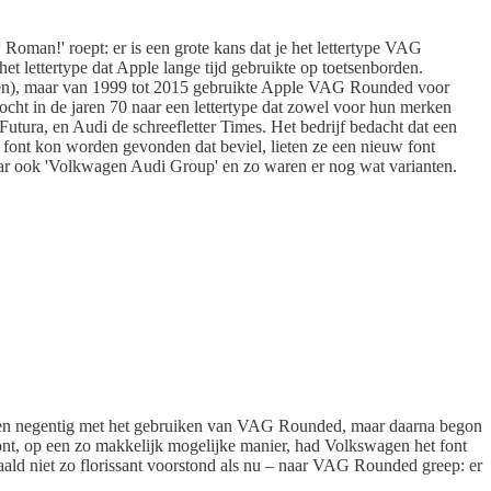
 Roman!' roept: er is een grote kans dat je het lettertype VAG
 lettertype dat Apple lange tijd gebruikte op toetsenborden.
uiken), maar van 1999 tot 2015 gebruikte Apple VAG Rounded voor
cht in de jaren 70 naar een lettertype dat zowel voor hun merken
tura, en Audi de schreefletter Times. Het bedrijf bedacht dat een
 font kon worden gevonden dat beviel, lieten ze een nieuw font
r ook 'Volkwagen Audi Group' en zo waren er nog wat varianten.
ren negentig met het gebruiken van VAG Rounded, maar daarna begon
 font, op een zo makkelijk mogelijke manier, had Volkswagen het font
aald niet zo florissant voorstond als nu – naar VAG Rounded greep: er