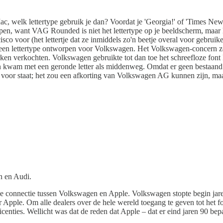
ac, welk lettertype gebruik je dan? Voordat je 'Georgia!' of 'Times New
, want VAG Rounded is niet het lettertype op je beeldscherm, maar het
sco voor (het lettertje dat ze inmiddels zo'n beetje overal voor gebr
 een lettertype ontworpen voor Volkswagen. Het Volkswagen-concern zo
n verkochten. Volkswagen gebruikte tot dan toe het schreefloze font Fu
 en kwam met een geronde letter als middenweg. Omdat er geen bestaand
oor staat; het zou een afkorting van Volkswagen AG kunnen zijn, maa
n en Audi.
e connectie tussen Volkswagen en Apple. Volkswagen stopte begin ja
er Apple. Om alle dealers over de hele wereld toegang te geven tot het
centies. Wellicht was dat de reden dat Apple – dat er eind jaren 90 bep