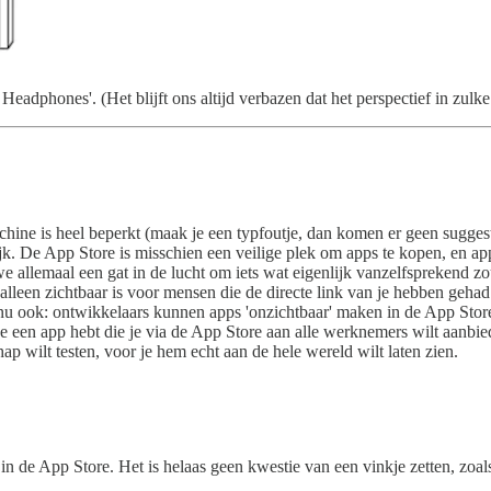
g Headphones'. (Het blijft ons altijd verbazen dat het perspectief in zulke
hine is heel beperkt (maak je een typfoutje, dan komen er geen sugges
jk. De App Store is misschien een veilige plek om apps te kopen, en ap
we allemaal een gat in de lucht om iets wat eigenlijk vanzelfsprekend 
alleen zichtbaar is voor mensen die de directe link van je hebben gehad
nu ook: ontwikkelaars kunnen apps 'onzichtbaar' maken in de App Store,
je een app hebt die je via de App Store aan alle werknemers wilt aanbie
hap wilt testen, voor je hem echt aan de hele wereld wilt laten zien.
in de App Store. Het is helaas geen kwestie van een vinkje zetten, zoa