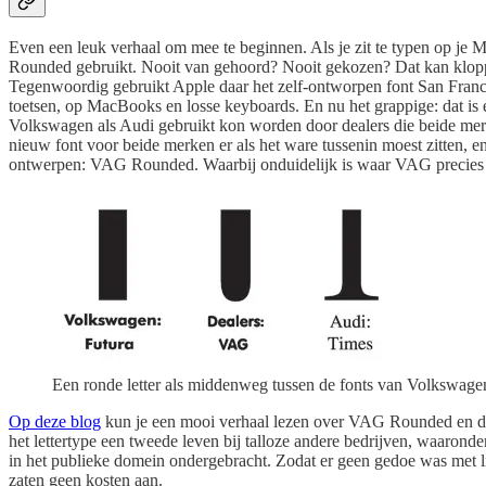
Even een leuk verhaal om mee te beginnen. Als je zit te typen op je M
Rounded gebruikt. Nooit van gehoord? Nooit gekozen? Dat kan kloppen
Tegenwoordig gebruikt Apple daar het zelf-ontworpen font San Franci
toetsen, op MacBooks en losse keyboards. En nu het grappige: dat is
Volkswagen als Audi gebruikt kon worden door dealers die beide merke
nieuw font voor beide merken er als het ware tussenin moest zitten,
ontwerpen: VAG Rounded. Waarbij onduidelijk is waar VAG precies v
Een ronde letter als middenweg tussen de fonts van Volkswage
Op deze blog
kun je een mooi verhaal lezen over VAG Rounded en d
het lettertype een tweede leven bij talloze andere bedrijven, waarond
in het publieke domein ondergebracht. Zodat er geen gedoe was met li
zaten geen kosten aan.