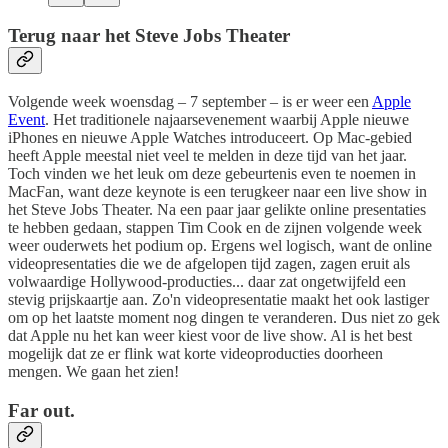
Terug naar het Steve Jobs Theater
Volgende week woensdag – 7 september – is er weer een
Apple
Event
. Het traditionele najaarsevenement waarbij Apple nieuwe
iPhones en nieuwe Apple Watches introduceert. Op Mac-gebied
heeft Apple meestal niet veel te melden in deze tijd van het jaar.
Toch vinden we het leuk om deze gebeurtenis even te noemen in
MacFan, want deze keynote is een terugkeer naar een live show in
het Steve Jobs Theater. Na een paar jaar gelikte online presentaties
te hebben gedaan, stappen Tim Cook en de zijnen volgende week
weer ouderwets het podium op. Ergens wel logisch, want de online
videopresentaties die we de afgelopen tijd zagen, zagen eruit als
volwaardige Hollywood-producties... daar zat ongetwijfeld een
stevig prijskaartje aan. Zo'n videopresentatie maakt het ook lastiger
om op het laatste moment nog dingen te veranderen. Dus niet zo gek
dat Apple nu het kan weer kiest voor de live show. Al is het best
mogelijk dat ze er flink wat korte videoproducties doorheen
mengen. We gaan het zien!
Far out.