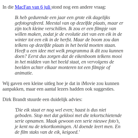
In die
MacFan van 6 juli
stond nog een andere vraag:
Ik heb gedurende een jaar een grote eik dagelijks
gefotografeerd. Meestal van op dezelfde plaats, maar er
zijn toch kleine verschillen. Ik zou er een filmpje van
willen maken, zodat je de evolutie ziet van een eik in de
winter tot een eik in de herfst. Maar de boom zou dan
telkens op dezelfde plaats in het beeld moeten staan.
Heeft u een idee met welk programma ik dit zou kunnen
doen? Eerst dus zorgen dat de eikenboom telkens mooi
in het midden van het beeld staat, en vervolgens de
beelden achter elkaar monteren tot een filmpje of
animatie.
Wij gaven een kleine uitleg hoe je dat in iMovie zou kunnen
aanpakken, maar een aantal lezers hadden ook suggesties.
Dirk Brandt stuurde een duidelijk advies:
'Die eik staat er nog wel even; haast is dus niet
geboden. Stop met dat geklooi met die tekortschietende
serie opnamen. Maak gewoon een serie nieuwe foto’s,
je kent nu de tekortkomingen. Al doende leert men. En
de film staks van de eik, keigoed.'