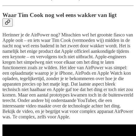
Waar Tim Cook nog wel eens wakker van ligt
Herinner je de AirPower nog? Misschien wel het grootste fiasco van
Apple ooit – en iets waar Tim Cook (vermoeden wij) midden in de
nacht nog wel eens badend in het zweet door wakker wordt. Het is
namelijk het enige product dat Apple officieel aankondigde tijdens
een keynote – en vervolgens toch niet uitbracht. Apple-engineers
kregen het simpelweg niet voor elkaar om het ding te laten
functioneren zoals ze wilden. Het idee van AirPower was simpel:
een oplaadmatje waarop je je iPhone, AirPods en Apple Watch kon
opladen, tegelijkertijd, zonder je te bekommeren over hoe je die
apparaten precies op het matje legt. Dat laatste aspect bleek
technisch niet haalbaar en Apple gaf toe dat het ding er toch niet zou
komen. Maar een aantal prototypes kwamen toch in de buitenwereld
terecht. Onder andere bij onderstaande YouTuber, die een
interessante video maakte over de technologie achter het ding.
Bekijk de video, en je begrijpt wat voor complex apparaat AirPower
was. Te complex, zelfs voor Apple.