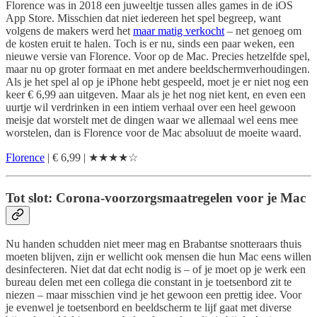
Florence was in 2018 een juweeltje tussen alles games in de iOS
App Store. Misschien dat niet iedereen het spel begreep, want
volgens de makers werd het
maar matig verkocht
– net genoeg om
de kosten eruit te halen. Toch is er nu, sinds een paar weken, een
nieuwe versie van Florence. Voor op de Mac. Precies hetzelfde spel,
maar nu op groter formaat en met andere beeldschermverhoudingen.
Als je het spel al op je iPhone hebt gespeeld, moet je er niet nog een
keer € 6,99 aan uitgeven. Maar als je het nog niet kent, en even een
uurtje wil verdrinken in een intiem verhaal over een heel gewoon
meisje dat worstelt met de dingen waar we allemaal wel eens mee
worstelen, dan is Florence voor de Mac absoluut de moeite waard.
Florence
| € 6,99 | ★★★★☆
Tot slot: Corona-voorzorgsmaatregelen voor je Mac
Nu handen schudden niet meer mag en Brabantse snotteraars thuis
moeten blijven, zijn er wellicht ook mensen die hun Mac eens willen
desinfecteren. Niet dat dat echt nodig is – of je moet op je werk een
bureau delen met een collega die constant in je toetsenbord zit te
niezen – maar misschien vind je het gewoon een prettig idee. Voor
je evenwel je toetsenbord en beeldscherm te lijf gaat met diverse