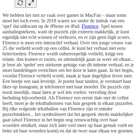
We hebben het niet zo vaak over games in MacFan – maar soms
moet het toch even. In 2018 waren we onder de indruk van een
'spel' dat uitkwam op de iPhone en iPad:
Florence
. Spel tussen
aanhalingstekens, want de puzzels zijn extreem makkelijk, je kunt
eigenlijk niet echt winnen of verliezen, en er zijn geen high scores.
Florence is meer een interactief verhaal. Over een jonge vrouw van
25 die verliefd wordt op een cellist. Je kunt het verhaal niet eens
beïnvloeden: Florence wordt onherroepelijk verliefd, krijgt een
relatie, dan komen er ruzies, en uiteindelijk gaan ze weer uit elkaar...
je bent als 'speler' een stiekeme getuige van dit intieme verhaal, en je
moet handelingen verrichten om het door te laten gaan. In het begin,
voordat Florence verliefd wordt, maak je haar dagelijkse leven mee.
Een beetje een saai leventje. Je poetst haar tanden, je verstuurt haar
likes op Instagram, je telefoneert met haar moeder. De puzzels zijn
nooit moeilijk, maar laten je wel iets voelen: verveling door
herhaling bijvoorbeeld. Als Florence een eerste date met de cellist
heeft, moet je de tekstballonnen van hun gesprek in elkaar puzzelen.
Bij elke volgende tekstballon van Florence zijn er minder
puzzelstukken... het symboliseert dat het gesprek steeds makkelijker
gaat (alsof Florence in het begin nog zenuwachtig over haar
woorden struikelt, maar zich later veel meer op haar gemak voelt en
beter uit haar woorden komt) en dat de twee naar elkaar toe groeien.