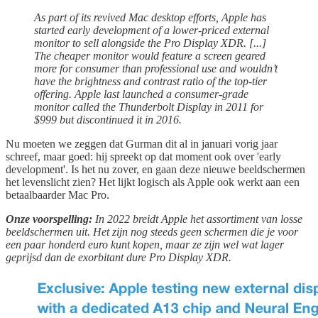
As part of its revived Mac desktop efforts, Apple has
started early development of a lower-priced external
monitor to sell alongside the Pro Display XDR. [...]
The cheaper monitor would feature a screen geared
more for consumer than professional use and wouldn’t
have the brightness and contrast ratio of the top-tier
offering. Apple last launched a consumer-grade
monitor called the Thunderbolt Display in 2011 for
$999 but discontinued it in 2016.
Nu moeten we zeggen dat Gurman dit al in januari vorig jaar
schreef, maar goed: hij spreekt op dat moment ook over 'early
development'. Is het nu zover, en gaan deze nieuwe beeldschermen
het levenslicht zien? Het lijkt logisch als Apple ook werkt aan een
betaalbaarder Mac Pro.
Onze voorspelling:
In 2022 breidt Apple het assortiment van losse
beeldschermen uit. Het zijn nog steeds geen schermen die je voor
een paar honderd euro kunt kopen, maar ze zijn wel wat lager
geprijsd dan de exorbitant dure Pro Display XDR.