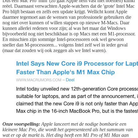
Dus een Mac Pro 'mini' (zo gaat Apple hem vast niet noemen) klinkt
reëel. Daarnaast verwachten Apple-watchers dat de 'grote' Intel Mac
Pro blijft bestaan en zelfs een update krijgt. Wellicht komt Apple
daarmee tegemoet aan de wensen van professionele gebruikers die
nog niet over kunnen of willen stappen op nieuwe M-Macs. Daar
kunnen allerlei redenen voor zijn; al was het maar dat Windows
bijvoorbeeld nog niet beschikbaar is op Macs met een M1-processor.
En misschien zijn sommige Intel-processoren ook wel gewoon
sneller dan M-processoren... volgens Intel zelf wel in ieder geval
(maar dat zouden wij ook zeggen als we Intel waren).
Onze voorspelling:
Apple lanceert met de nodige bombarie een
kleinere Mac Pro, die wordt het gepresenteerd als het summum van
wat er op de markt is. Het ding heeft een M1 Pro of M1 Max aan