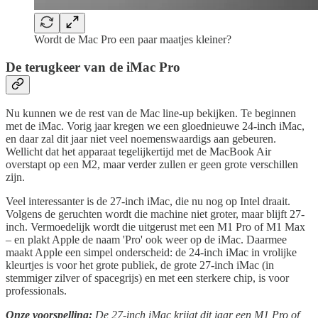
Wordt de Mac Pro een paar maatjes kleiner?
De terugkeer van de iMac Pro
Nu kunnen we de rest van de Mac line-up bekijken. Te beginnen
met de iMac. Vorig jaar kregen we een gloednieuwe 24-inch iMac,
en daar zal dit jaar niet veel noemenswaardigs aan gebeuren.
Wellicht dat het apparaat tegelijkertijd met de MacBook Air
overstapt op een M2, maar verder zullen er geen grote verschillen
zijn.
Veel interessanter is de 27-inch iMac, die nu nog op Intel draait.
Volgens de geruchten wordt die machine niet groter, maar blijft 27-
inch. Vermoedelijk wordt die uitgerust met een M1 Pro of M1 Max
– en plakt Apple de naam 'Pro' ook weer op de iMac. Daarmee
maakt Apple een simpel onderscheid: de 24-inch iMac in vrolijke
kleurtjes is voor het grote publiek, de grote 27-inch iMac (in
stemmiger zilver of spacegrijs) en met een sterkere chip, is voor
professionals.
Onze voorspelling:
De 27-inch iMac krijgt dit jaar een M1 Pro of