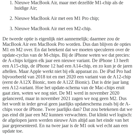
Nieuwe MacBook Air, maar met dezelfde M1-chip als de
huidige Air;
Nieuwe MacBook Air met een M1 Pro chip;
Nieuwe MacBook Air met een M2-chip.
De tweede optie is eigenlijk niet aannemelijk; daarmee zou de
MacBook Air een MacBook Pro worden. Dus dan blijven de opties
M1 en M2 over. En dat betekent dat we moeten speculeren over de
update-cyclus van de M-chips. Bij de iPhone weten we dat precies:
de A-chips krijgen elk jaar een nieuwe variant. De iPhone 13 heeft
een A15-chip, de iPhone 12 had een A14-chip, en zo kun je de jaren
aftellen. Maar Apple werkt niet bij elk apparaat zo. De iPad Pro had
bijvoorbeeld van 2018 tot en met 2020 een variant van de A12-chip
(eerst de A12X Bionic, toen de A12Z Bionic). Dat is drie jaar lang
een A12-variant. Hoe het update-schema van de Mac-chips eruit
gaat zien, weten we nog niet. De M1 werd in november 2020
gelanceerd, maar in november 2021 zagen we nog geen M2. Dus
het wordt in ieder geval geen jaarlijks updateschema zoals bij de A-
chips voor de iPhone. Twee jaarlijks dan? Dat zou betekenen dat we
pas eind dit jaar een M2 kunnen verwachten. Dat klinkt wel logisch:
de afgelopen jaren werden nieuwe Airs altijd aan het einde van het
jaar gepresenteerd. En na twee jaar is de M1 ook wel echt aan een
update toe.