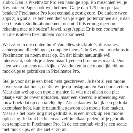
audio. Dan is Pixelmator Pro een handige app. En misschien wil je
Keynote en Pages ook wel hebben. Ga je dan 129 euro per jaar
betalen? Pixelmator Pro kost eenmalig zestig euro. De andere twee
apps zijn gratis. Je bent een dief van je eigen portemonnee als je dan
een Creator Studio-abonnement neemt. Of is er nog meer om
rekening mee te houden? Jawel, zegt Apple. Er is een
contenthub
.
En die is alleen beschikbaar voor abonnees!
Wat zit er in die contenthub? Van alles: stockfoto’s, illustraties,
achtergrondafbeeldingen, complete thema’s in Keynote, mockups in
Pixelmator, en noem maar op. En dat klinkt natuurlijk wél
interessant, ook als je alleen maar flyers en brochures maakt. Dus
laten we daar eens naar kijken. We duiken in de mogelijkheid om
mock-ups te gebruiken in Pixelmator Pro.
Stel je voor dat je een boek hebt geschreven. Je hebt al een mooie
cover voor dat boek, en die wil je op Instagram en Facebook zetten.
Maar dan wel op een mooie manier. Je wilt niet alleen een plat
plaatje van de cover uploaden, maar een sfeervolle afbeelding van
jouw boek dat op een tafeltje ligt. Als je daadwerkelijk een gedrukt
exemplaar hebt, kun je natuurlijk gewoon een mooie foto maken.
Maar als het boek nog niet gedrukt is, is een mock-up een mooie
oplossing. Je kunt het helemaal zelf in elkaar pielen, of je gebruikt
een template in Pixelmator Pro. In de contenthub vind je een sectie
met mock-ups, en die ziet er zo uit: