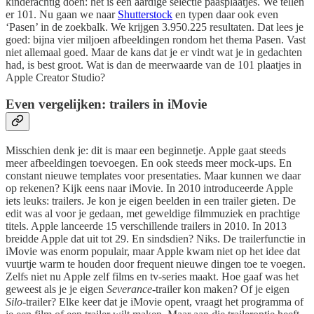
kinderachtig doen: het is een aardige selectie paasplaatjes. We tellen
er 101. Nu gaan we naar
Shutterstock
en typen daar ook even
‘Pasen’ in de zoekbalk. We krijgen 3.950.225 resultaten. Dat lees je
goed: bijna vier miljoen afbeeldingen rondom het thema Pasen. Vast
niet allemaal goed. Maar de kans dat je er vindt wat je in gedachten
had, is best groot. Wat is dan de meerwaarde van de 101 plaatjes in
Apple Creator Studio?
Even vergelijken: trailers in iMovie
Misschien denk je: dit is maar een beginnetje. Apple gaat steeds
meer afbeeldingen toevoegen. En ook steeds meer mock-ups. En
constant nieuwe templates voor presentaties. Maar kunnen we daar
op rekenen? Kijk eens naar iMovie. In 2010 introduceerde Apple
iets leuks: trailers. Je kon je eigen beelden in een trailer gieten. De
edit was al voor je gedaan, met geweldige filmmuziek en prachtige
titels. Apple lanceerde 15 verschillende trailers in 2010. In 2013
breidde Apple dat uit tot 29. En sindsdien? Niks. De trailerfunctie in
iMovie was enorm populair, maar Apple kwam niet op het idee dat
vuurtje warm te houden door frequent nieuwe dingen toe te voegen.
Zelfs niet nu Apple zelf films en tv-series maakt. Hoe gaaf was het
geweest als je je eigen
Severance
-trailer kon maken? Of je eigen
Silo
-trailer? Elke keer dat je iMovie opent, vraagt het programma of