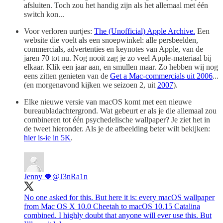
afsluiten. Toch zou het handig zijn als het allemaal met één
switch kon...
Voor verloren uurtjes:
The (Unofficial) Apple Archive.
Een
website die voelt als een snoepwinkel: alle persbeelden,
commercials, advertenties en keynotes van Apple, van de
jaren 70 tot nu. Nog nooit zag je zo veel Apple-materiaal bij
elkaar. Klik een jaar aan, en smullen maar. Zo hebben wij nog
eens zitten genieten van de
Get a Mac-commercials uit 2006
...
(en morgenavond kijken we seizoen 2, uit
2007
).
Elke nieuwe versie van macOS komt met een nieuwe
bureaubladachtergrond. Wat gebeurt er als je die allemaal zou
combineren tot één psychedelische wallpaper? Je ziet het in
de tweet hieronder. Als je de afbeelding beter wilt bekijken:
hier is-ie in 5K
.
Jenny 🍓
@J3nRa1n
No one asked for this. But here it is: every macOS wallpaper
from Mac OS X 10.0 Cheetah to macOS 10.15 Catalina
combined. I highly doubt that anyone will ever use this. But