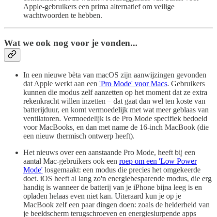
Apple-gebruikers een prima alternatief om veilige
wachtwoorden te hebben.
Wat we ook nog voor je vonden...
In een nieuwe bèta van macOS zijn aanwijzingen gevonden
dat Apple werkt aan een
'Pro Mode' voor Macs
. Gebruikers
kunnen die modus zelf aanzetten op het moment dat ze extra
rekenkracht willen inzetten – dat gaat dan wel ten koste van
batterijduur, en komt vermoedelijk met wat meer geblaas van
ventilatoren. Vermoedelijk is de Pro Mode specifiek bedoeld
voor MacBooks, en dan met name de 16-inch MacBook (die
een nieuw thermisch ontwerp heeft).
Het nieuws over een aanstaande Pro Mode, heeft bij een
aantal Mac-gebruikers ook een
roep om een 'Low Power
Mode'
losgemaakt: een modus die precies het omgekeerde
doet. iOS heeft al lang zo'n energiebesparende modus, die erg
handig is wanneer de batterij van je iPhone bijna leeg is en
opladen helaas even niet kan. Uiteraard kun je op je
MacBook zelf een paar dingen doen: zoals de helderheid van
je beeldscherm terugschroeven en energieslurpende apps