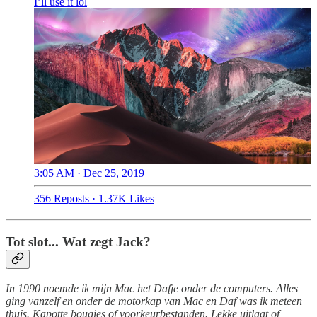
I’ll use it lol
3:05 AM · Dec 25, 2019
356 Reposts
·
1.37K Likes
Tot slot... Wat zegt Jack?
In 1990 noemde ik mijn Mac het Dafje onder de computers. Alles
ging vanzelf en onder de motorkap van Mac en Daf was ik meteen
thuis. Kapotte bougies of voorkeurbestanden. Lekke uitlaat of