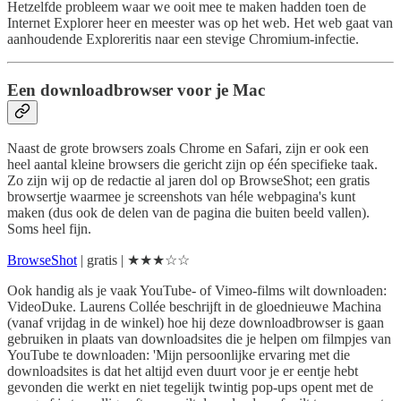
Hetzelfde probleem waar we ooit mee te maken hadden toen de
Internet Explorer heer en meester was op het web. Het web gaat van
aanhoudende Exploreritis naar een stevige Chromium-infectie.
Een downloadbrowser voor je Mac
Naast de grote browsers zoals Chrome en Safari, zijn er ook een
heel aantal kleine browsers die gericht zijn op één specifieke taak.
Zo zijn wij op de redactie al jaren dol op BrowseShot; een gratis
browsertje waarmee je screenshots van héle webpagina's kunt
maken (dus ook de delen van de pagina die buiten beeld vallen).
Soms heel fijn.
BrowseShot
| gratis | ★★★☆☆
Ook handig als je vaak YouTube- of Vimeo-films wilt downloaden:
VideoDuke. Laurens Collée beschrijft in de gloednieuwe Machina
(vanaf vrijdag in de winkel) hoe hij deze downloadbrowser is gaan
gebruiken in plaats van downloadsites die je helpen om filmpjes van
YouTube te downloaden: 'Mijn persoonlijke ervaring met die
downloadsites is dat het altijd even duurt voor je er eentje hebt
gevonden die werkt en niet tegelijk twintig pop-ups opent met de