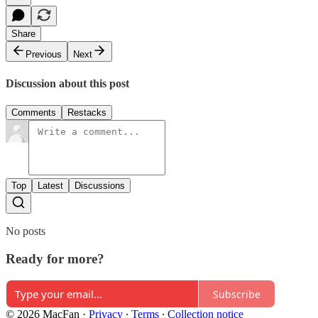
Share
Previous
Next
Discussion about this post
Comments
Restacks
Top
Latest
Discussions
No posts
Ready for more?
Subscribe
© 2026 MacFan
·
Privacy
∙
Terms
∙
Collection notice