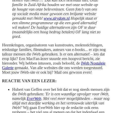
nemen van iWeb?!? Dat kan toch helemaal niet. Onze
familie in Zuid-Afrika houden we met onze website op
de hoogte van onze belevenissen. Geen foto’s van ons
op sociale media maar gewoon een briljante website
gemaakt met iWeb!
www.strydom.nl
Hopelijk staat er
een slimme programmeur op die een goed alternatief
wil maken! De huidige alternatieven zijn OF te duur
(maandelijks een hoog bedrag betalen) OF lang niet zo
goed.
Heemkringen, organisatoren van kunstroutes, molenstichtingen,
reislustige families, filmmakers, auteurs van e-books... er zijn nog
talloze mensen die iWeb gebruiken. Is er een alternatief – iets dat
erop lijkt? Een MacFan-lezer stuurde een hoopvol bericht, zie
hieronder. Wij hebben intussen, zoals beloofd, de
iWeb Nostalgie
Galerie
gemaakt. Van alle websites die ons werden toegestuurd.
Moet jouw iWeb-site er ook bij? Mail ons gewoon even!
REACTIE VAN EEN LEZER:
Hubert van Geffen over het feit dat er nog steeds mensen zijn
die iWeb gebruiken:
'Er is een waardige opvolger voor iWeb,
namelijk
EverWeb
. Met veel meer mogelijkheden – maar nog
altijd met dezelfde werking en het vertrouwde uiterlijk van
iWeb!'
Wij gaan EverWeb hier op de redactie ook eens
proberen – het viel ons al meteen op dat het inderdaad een