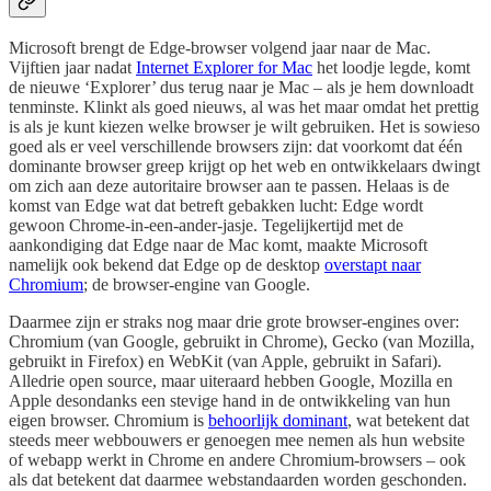
Microsoft brengt de Edge-browser volgend jaar naar de Mac.
Vijftien jaar nadat
Internet Explorer for Mac
het loodje legde, komt
de nieuwe ‘Explorer’ dus terug naar je Mac – als je hem downloadt
tenminste. Klinkt als goed nieuws, al was het maar omdat het prettig
is als je kunt kiezen welke browser je wilt gebruiken. Het is sowieso
goed als er veel verschillende browsers zijn: dat voorkomt dat één
dominante browser greep krijgt op het web en ontwikkelaars dwingt
om zich aan deze autoritaire browser aan te passen. Helaas is de
komst van Edge wat dat betreft gebakken lucht: Edge wordt
gewoon Chrome-in-een-ander-jasje. Tegelijkertijd met de
aankondiging dat Edge naar de Mac komt, maakte Microsoft
namelijk ook bekend dat Edge op de desktop
overstapt naar
Chromium
; de browser-engine van Google.
Daarmee zijn er straks nog maar drie grote browser-engines over:
Chromium (van Google, gebruikt in Chrome), Gecko (van Mozilla,
gebruikt in Firefox) en WebKit (van Apple, gebruikt in Safari).
Alledrie open source, maar uiteraard hebben Google, Mozilla en
Apple desondanks een stevige hand in de ontwikkeling van hun
eigen browser. Chromium is
behoorlijk dominant
, wat betekent dat
steeds meer webbouwers er genoegen mee nemen als hun website
of webapp werkt in Chrome en andere Chromium-browsers – ook
als dat betekent dat daarmee webstandaarden worden geschonden.