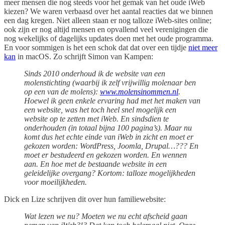
meer mensen die nog steeds voor het gemak van het oude iWeb
kiezen? We waren verbaasd over het aantal reacties dat we binnen
een dag kregen. Niet alleen staan er nog talloze iWeb-sites online;
ook zijn er nog altijd mensen en opvallend veel verenigingen die
nog wekelijks of dagelijks updates doen met het oude programma.
En voor sommigen is het een schok dat dat over een tijdje
niet meer
kan
in macOS. Zo schrijft Simon van Kampen:
Sinds 2010 onderhoud ik de website van een
molenstichting (waarbij ik zelf vrijwillig molenaar ben
op een van de molens):
www.molensinommen.nl
.
Hoewel ik geen enkele ervaring had met het maken van
een website, was het toch heel snel mogelijk een
website op te zetten met iWeb. En sindsdien te
onderhouden (in totaal bijna 100 pagina’s). Maar nu
komt dus het echte einde van iWeb in zicht en moet er
gekozen worden: WordPress, Joomla, Drupal…??? En
moet er bestudeerd en gekozen worden. En wennen
aan. En hoe met de bestaande website in een
geleidelijke overgang? Kortom: talloze mogelijkheden
voor moeilijkheden.
Dick en Lize schrijven dit over hun familiewebsite:
Wat lezen we nu? Moeten we nu echt afscheid gaan