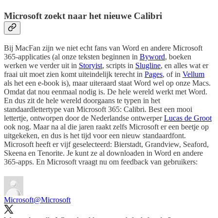
Microsoft zoekt naar het nieuwe Calibri
Bij MacFan zijn we niet echt fans van Word en andere Microsoft
365-applicaties (al onze teksten beginnen in
Byword
, boeken
werken we verder uit in
Storyist
, scripts in
Slugline
, en alles wat er
fraai uit moet zien komt uiteindelijk terecht in
Pages
, of in
Vellum
als het een e-book is), maar uiteraard staat Word wel op onze Macs.
Omdat dat nou eenmaal nodig is. De hele wereld werkt met Word.
En dus zit de hele wereld doorgaans te typen in het
standaardlettertype van Microsoft 365: Calibri. Best een mooi
lettertje, ontworpen door de Nederlandse ontwerper
Lucas de Groot
ook nog. Maar na al die jaren raakt zelfs Microsoft er een beetje op
uitgekeken, en dus is het tijd voor een nieuw standaardfont.
Microsoft heeft er vijf geselecteerd: Bierstadt, Grandview, Seaford,
Skeena en Tenorite. Je kunt ze al downloaden in Word en andere
365-apps. En Microsoft vraagt nu om feedback van gebruikers:
Microsoft
@Microsoft