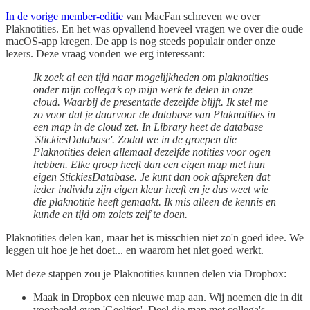
In de vorige member-editie
van MacFan schreven we over
Plaknotities. En het was opvallend hoeveel vragen we over die oude
macOS-app kregen. De app is nog steeds populair onder onze
lezers. Deze vraag vonden we erg interessant:
Ik zoek al een tijd naar mogelijkheden om plaknotities
onder mijn collega’s op mijn werk te delen in onze
cloud. Waarbij de presentatie dezelfde blijft. Ik stel me
zo voor dat je daarvoor de database van Plaknotities in
een map in de cloud zet. In Library heet de database
'StickiesDatabase'. Zodat we in de groepen die
Plaknotities delen allemaal dezelfde notities voor ogen
hebben. Elke groep heeft dan een eigen map met hun
eigen StickiesDatabase. Je kunt dan ook afspreken dat
ieder individu zijn eigen kleur heeft en je dus weet wie
die plaknotitie heeft gemaakt. Ik mis alleen de kennis en
kunde en tijd om zoiets zelf te doen.
Plaknotities delen kan, maar het is misschien niet zo'n goed idee. We
leggen uit hoe je het doet... en waarom het niet goed werkt.
Met deze stappen zou je Plaknotities kunnen delen via Dropbox:
Maak in Dropbox een nieuwe map aan. Wij noemen die in dit
voorbeeld even 'Geeltjes'. Deel die map met collega's.