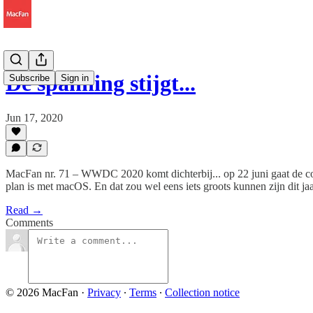
De spanning stijgt...
Subscribe
Sign in
Jun 17, 2020
MacFan nr. 71 – WWDC 2020 komt dichterbij... op 22 juni gaat de conf
plan is met macOS. En dat zou wel eens iets groots kunnen zijn dit jaar
Read →
Comments
© 2026 MacFan
·
Privacy
∙
Terms
∙
Collection notice