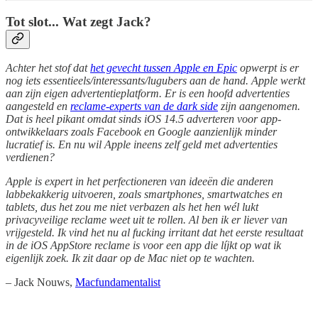
Tot slot... Wat zegt Jack?
Achter het stof dat
het gevecht tussen Apple en Epic
opwerpt is er
nog iets essentieels/interessants/lugubers aan de hand. Apple werkt
aan zijn eigen advertentieplatform. Er is een hoofd advertenties
aangesteld en
reclame-experts van de dark side
zijn aangenomen.
Dat is heel pikant omdat sinds iOS 14.5 adverteren voor app-
ontwikkelaars zoals Facebook en Google aanzienlijk minder
lucratief is. En nu wil Apple ineens zelf geld met advertenties
verdienen?
Apple is expert in het perfectioneren van ideeën die anderen
labbekakkerig uitvoeren, zoals smartphones, smartwatches en
tablets, dus het zou me niet verbazen als het hen wél lukt
privacyveilige reclame weet uit te rollen. Al ben ik er liever van
vrijgesteld. Ik vind het nu al fucking irritant dat het eerste resultaat
in de iOS AppStore reclame is voor een app die líjkt op wat ik
eigenlijk zoek. Ik zit daar op de Mac niet op te wachten.
– Jack Nouws,
Macfundamentalist