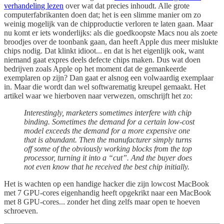
verhandeling lezen
over wat dat precies inhoudt. Alle grote
computerfabrikanten doen dat; het is een slimme manier om zo
weinig mogelijk van de chipproductie verloren te laten gaan. Maar
nu komt er iets wonderlijks: als die goedkoopste Macs nou als zoete
broodjes over de toonbank gaan, dan heeft Apple dus meer mislukte
chips nodig. Dat klinkt idioot... en dat is het eigenlijk ook, want
niemand gaat expres deels defecte chips maken. Dus wat doen
bedrijven zoals Apple op het moment dat de gemankeerde
exemplaren op zijn? Dan gaat er alsnog een volwaardig exemplaar
in. Maar die wordt dan wel softwarematig kreupel gemaakt. Het
artikel waar we hierboven naar verwezen, omschrijft het zo:
Interestingly, marketers sometimes interfere with chip
binding. Sometimes the demand for a certain low-cost
model exceeds the demand for a more expensive one
that is abundant. Then the manufacturer simply turns
off some of the obviously working blocks from the top
processor, turning it into a “cut”. And the buyer does
not even know that he received the best chip initially.
Het is wachten op een handige hacker die zijn lowcost MacBook
met 7 GPU-cores eigenhandig heeft opgekrikt naar een MacBook
met 8 GPU-cores... zonder het ding zelfs maar open te hoeven
schroeven.