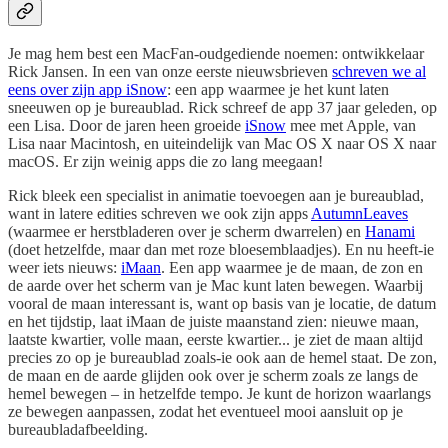
Je mag hem best een MacFan-oudgediende noemen: ontwikkelaar
Rick Jansen. In een van onze eerste nieuwsbrieven
schreven we al
eens over zijn app iSnow
: een app waarmee je het kunt laten
sneeuwen op je bureaublad. Rick schreef de app 37 jaar geleden, op
een Lisa. Door de jaren heen groeide
iSnow
mee met Apple, van
Lisa naar Macintosh, en uiteindelijk van Mac OS X naar OS X naar
macOS. Er zijn weinig apps die zo lang meegaan!
Rick bleek een specialist in animatie toevoegen aan je bureaublad,
want in latere edities schreven we ook zijn apps
AutumnLeaves
(waarmee er herstbladeren over je scherm dwarrelen) en
Hanami
(doet hetzelfde, maar dan met roze bloesemblaadjes). En nu heeft-ie
weer iets nieuws:
iMaan
. Een app waarmee je de maan, de zon en
de aarde over het scherm van je Mac kunt laten bewegen. Waarbij
vooral de maan interessant is, want op basis van je locatie, de datum
en het tijdstip, laat iMaan de juiste maanstand zien: nieuwe maan,
laatste kwartier, volle maan, eerste kwartier... je ziet de maan altijd
precies zo op je bureaublad zoals-ie ook aan de hemel staat. De zon,
de maan en de aarde glijden ook over je scherm zoals ze langs de
hemel bewegen – in hetzelfde tempo. Je kunt de horizon waarlangs
ze bewegen aanpassen, zodat het eventueel mooi aansluit op je
bureaubladafbeelding.