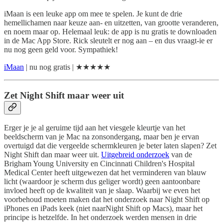
iMaan is een leuke app om mee te spelen. Je kunt de drie
hemellichamen naar keuze aan- en uitzetten, van grootte veranderen,
en noem maar op. Helemaal leuk: de app is nu gratis te downloaden
in de Mac App Store. Rick sleutelt er nog aan – en dus vraagt-ie er
nu nog geen geld voor. Sympathiek!
iMaan
| nu nog gratis | ★★★★★
Zet Night Shift maar weer uit
Erger je je al geruime tijd aan het viesgele kleurtje van het
beeldscherm van je Mac na zonsondergang, maar ben je ervan
overtuigd dat die vergeelde schermkleuren je beter laten slapen? Zet
Night Shift dan maar weer uit.
Uitgebreid onderzoek
van de
Brigham Young University en Cincinnati Children's Hospital
Medical Center heeft uitgewezen dat het verminderen van blauw
licht (waardoor je scherm dus geliger wordt) geen aantoonbare
invloed heeft op de kwaliteit van je slaap. Waarbij we even het
voorbehoud moeten maken dat het onderzoek naar Night Shift op
iPhones en iPads keek (niet naarNight Shift op Macs), maar het
principe is hetzelfde. In het onderzoek werden mensen in drie