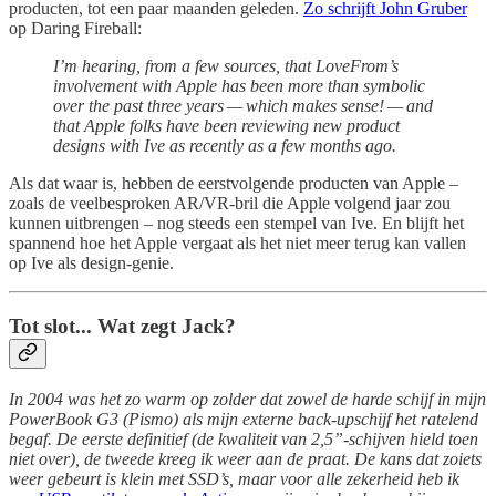
producten, tot een paar maanden geleden.
Zo schrijft John Gruber
op Daring Fireball:
I’m hearing, from a few sources, that LoveFrom’s
involvement with Apple has been more than symbolic
over the past three years — which makes sense! — and
that Apple folks have been reviewing new product
designs with Ive as recently as a few months ago.
Als dat waar is, hebben de eerstvolgende producten van Apple –
zoals de veelbesproken AR/VR-bril die Apple volgend jaar zou
kunnen uitbrengen – nog steeds een stempel van Ive. En blijft het
spannend hoe het Apple vergaat als het niet meer terug kan vallen
op Ive als design-genie.
Tot slot... Wat zegt Jack?
In 2004 was het zo warm op zolder dat zowel de harde schijf in mijn
PowerBook G3 (Pismo) als mijn externe back-upschijf het ratelend
begaf. De eerste definitief (de kwaliteit van 2,5”-schijven hield toen
niet over), de tweede kreeg ik weer aan de praat. De kans dat zoiets
weer gebeurt is klein met SSD’s, maar voor alle zekerheid heb ik