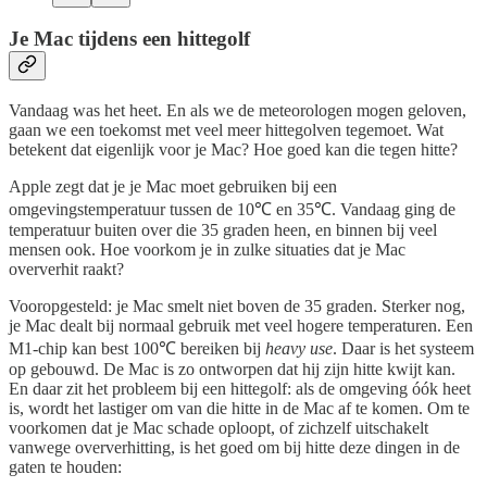
Je Mac tijdens een hittegolf
Vandaag was het heet. En als we de meteorologen mogen geloven,
gaan we een toekomst met veel meer hittegolven tegemoet. Wat
betekent dat eigenlijk voor je Mac? Hoe goed kan die tegen hitte?
Apple zegt dat je je Mac moet gebruiken bij een
omgevingstemperatuur tussen de 10℃ en 35℃. Vandaag ging de
temperatuur buiten over die 35 graden heen, en binnen bij veel
mensen ook. Hoe voorkom je in zulke situaties dat je Mac
oververhit raakt?
Vooropgesteld: je Mac smelt niet boven de 35 graden. Sterker nog,
je Mac dealt bij normaal gebruik met veel hogere temperaturen. Een
M1-chip kan best 100℃ bereiken bij
heavy use
. Daar is het systeem
op gebouwd. De Mac is zo ontworpen dat hij zijn hitte kwijt kan.
En daar zit het probleem bij een hittegolf: als de omgeving óók heet
is, wordt het lastiger om van die hitte in de Mac af te komen. Om te
voorkomen dat je Mac schade oploopt, of zichzelf uitschakelt
vanwege oververhitting, is het goed om bij hitte deze dingen in de
gaten te houden: