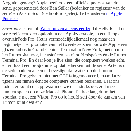
Nog niet genoeg? Apple heeft ook een officiële podcast van de
serie, gepresenteerd door Ben Stiller (bedenker en regisseur van de
serie) en Adam Scott (de hoofdrolspeler). Te beluisteren
in Apple
Podcasts
.
Severance
is overal.
We schreven al eens eerder
dat Helly R. uit de
serie zelfs een keer opdook in een Apple-keynote, in een filmpje
over AirPods Pro. Het is vermoedelijk allemaal nog maar een
beginnetje. Ter promotie van het tweede seizoen bouwde Apple een
glazen kubus in Grand Central Terminal in New York, met daarin
het Lumon-kantoor, inclusief een paar hoofdrolspelers én de Lumon
Terminal Pro. En daar kon je live zien: die computers werken echt,
en er draait een programma op dat je herkent uit de serie. Acteurs uit
de serie hadden al eerder bevestigd dat wat er op de Lumon
Terminal Pro gebeurt, niet met CGI is ingemonteerd, maar dat ze
tijdens het filmen écht de computers kunnen bedienen. Laat ons
raden: er komt een app waarmee we daar straks ook zelf mee
kunnen spelen op onze Mac of iPhone. En hoe lang duurt het
voordat je met een Vision Pro op je hoofd zelf door de gangen van
Lumon kunt dwalen?