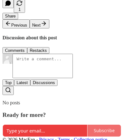
1
Share
Previous
Next
Discussion about this post
Comments
Restacks
Top
Latest
Discussions
No posts
Ready for more?
Subscribe
© 2026 MacFan
·
Privacy
∙
Terms
∙
Collection notice