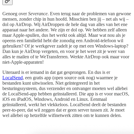
Genoeg over
Severance
. Even terug naar de problemen van gewone
mensen, zonder chip in hun hoofd. Misschien ben jij – net als wij –
dol op AirDrop. Wij AirDroppen de hele dag van alles van het ene
apparaat naar het andere. We zijn er dol op. We hebben zelf alleen
maar Apple-spullen, dus het werkt ook altijd. Maar wat nou als je
opeens een familielid hebt die zonodig een Android-telefoon wil
gebruiken? Of je werkgever zadelt je op met een Windows-laptop?
Dan kun je AirDrop vergeten, en voor je het weet zit je weer van
alles te mailen of te WeTransferren. Werkte AirDrop ook maar voor
niet-Apple-apparaten!
Uiteraard is er iemand in dat gat gesprongen. En dus is er
LocalSend
, een gratis app (open source ook nog) waarmee je
bestanden kunt uitwisselen. Niet geïntegreerd in het
besturingssysteem, dus verzender en ontvanger moeten wel allebei
de LocalSend-app hebben geïnstalleerd. Die app is er voor macOS,
iOS en iPadOS, Windows, Android en Linux. Eenmaal
geïnstalleerd, werkt het vlekkeloos. LocalSend deelt de bestanden
peer-to-peer, dat wil zeggen dat er geen server tussen zit. Je moet
wel allebei op hetzelfde wifinetwerk zitten om te kunnen delen.