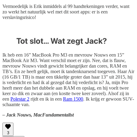
Vermoedelijk is Erik inmiddels al 99 handtekeningen verder, want
zo werkt het natuurlijk wel met dit soort apps: er is een
verslavingsrisico!
Ik heb een 16” MacBook Pro M3 en mevrouw Nouws een 15”
MacBook Air M3. Want verschil moet er zijn. Nee, dat is flauw,
mevrouw Nouws vindt gewicht belangrijker dan cores, RAM en
TB’s. En ze heeft gelijk, moet ik tandenknarsend toegeven. Haar Air
(16 GB/1 TB) is maar een tikkeltje groter dan haar 13” uit 2015, hij
is vederlicht en had ik al gezegd dat hij vederlicht is? Ja, mijn Pro
heeft meer dan het dubbele aan RAM en opslag, en hij voelt twee
keer zo dik en zwaar aan (en kostte twee keer zoveel). Alsof zij in
een
Polestar 2
rijdt en ik in een
Ram 1500
. Ik krijg er gewoon SUV-
schaamte van.
– Jack Nouws, MacFundamentalist
3