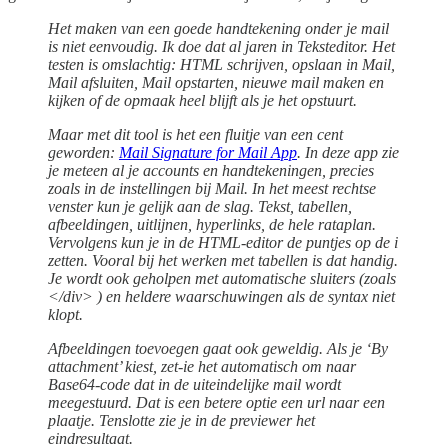
Het maken van een goede handtekening onder je mail
is niet eenvoudig. Ik doe dat al jaren in Teksteditor. Het
testen is omslachtig: HTML schrijven, opslaan in Mail,
Mail afsluiten, Mail opstarten, nieuwe mail maken en
kijken of de opmaak heel blijft als je het opstuurt.
Maar met dit tool is het een fluitje van een cent
geworden:
Mail Signature for Mail App
. In deze app zie
je meteen al je accounts en handtekeningen, precies
zoals in de instellingen bij Mail. In het meest rechtse
venster kun je gelijk aan de slag. Tekst, tabellen,
afbeeldingen, uitlijnen, hyperlinks, de hele rataplan.
Vervolgens kun je in de HTML-editor de puntjes op de i
zetten. Vooral bij het werken met tabellen is dat handig.
Je wordt ook geholpen met automatische sluiters (zoals
</div> ) en heldere waarschuwingen als de syntax niet
klopt.
Afbeeldingen toevoegen gaat ook geweldig. Als je ‘By
attachment’ kiest, zet-ie het automatisch om naar
Base64-code dat in de uiteindelijke mail wordt
meegestuurd. Dat is een betere optie een url naar een
plaatje. Tenslotte zie je in de previewer het
eindresultaat.