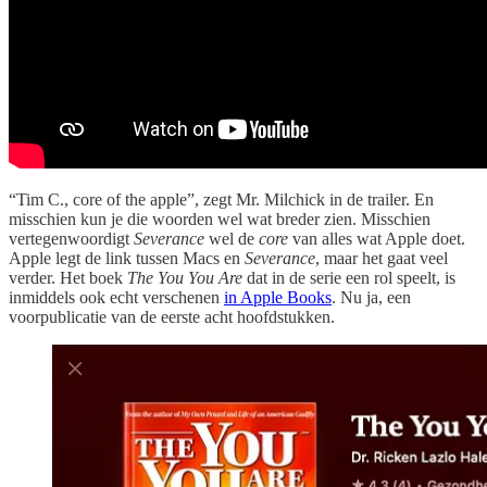
“Tim C., core of the apple”, zegt Mr. Milchick in de trailer. En
misschien kun je die woorden wel wat breder zien. Misschien
vertegenwoordigt
Severance
wel de
core
van alles wat Apple doet.
Apple legt de link tussen Macs en
Severance
, maar het gaat veel
verder. Het boek
The You You Are
dat in de serie een rol speelt, is
inmiddels ook echt verschenen
in Apple Books
. Nu ja, een
voorpublicatie van de eerste acht hoofdstukken.