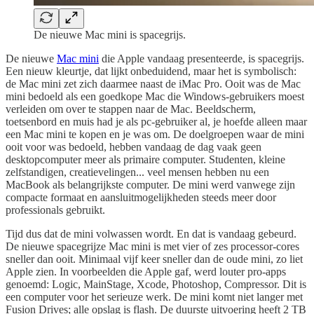
De nieuwe Mac mini is spacegrijs.
De nieuwe
Mac mini
die Apple vandaag presenteerde, is spacegrijs.
Een nieuw kleurtje, dat lijkt onbeduidend, maar het is symbolisch:
de Mac mini zet zich daarmee naast de iMac Pro. Ooit was de Mac
mini bedoeld als een goedkope Mac die Windows-gebruikers moest
verleiden om over te stappen naar de Mac. Beeldscherm,
toetsenbord en muis had je als pc-gebruiker al, je hoefde alleen maar
een Mac mini te kopen en je was om. De doelgroepen waar de mini
ooit voor was bedoeld, hebben vandaag de dag vaak geen
desktopcomputer meer als primaire computer. Studenten, kleine
zelfstandigen, creatievelingen... veel mensen hebben nu een
MacBook als belangrijkste computer. De mini werd vanwege zijn
compacte formaat en aansluitmogelijkheden steeds meer door
professionals gebruikt.
Tijd dus dat de mini volwassen wordt. En dat is vandaag gebeurd.
De nieuwe spacegrijze Mac mini is met vier of zes processor-cores
sneller dan ooit. Minimaal vijf keer sneller dan de oude mini, zo liet
Apple zien. In voorbeelden die Apple gaf, werd louter pro-apps
genoemd: Logic, MainStage, Xcode, Photoshop, Compressor. Dit is
een computer voor het serieuze werk. De mini komt niet langer met
Fusion Drives; alle opslag is flash. De duurste uitvoering heeft 2 TB