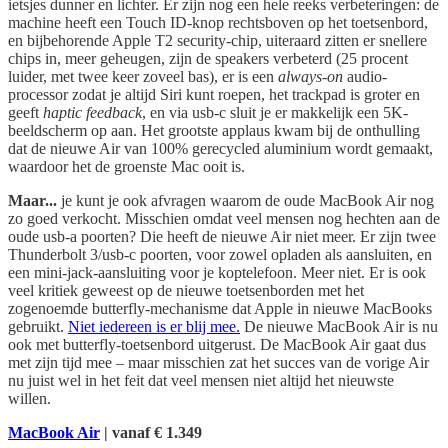
ietsjes dunner en lichter. Er zijn nog een hele reeks verbeteringen: de
machine heeft een Touch ID-knop rechtsboven op het toetsenbord,
en bijbehorende Apple T2 security-chip, uiteraard zitten er snellere
chips in, meer geheugen, zijn de speakers verbeterd (25 procent
luider, met twee keer zoveel bas), er is een
always-on
audio-
processor zodat je altijd Siri kunt roepen, het trackpad is groter en
geeft
haptic feedback
, en via usb-c sluit je er makkelijk een 5K-
beeldscherm op aan. Het grootste applaus kwam bij de onthulling
dat de nieuwe Air van 100% gerecycled aluminium wordt gemaakt,
waardoor het de groenste Mac ooit is.
Maar...
je kunt je ook afvragen waarom de oude MacBook Air nog
zo goed verkocht. Misschien omdat veel mensen nog hechten aan de
oude usb-a poorten? Die heeft de nieuwe Air niet meer. Er zijn twee
Thunderbolt 3/usb-c poorten, voor zowel opladen als aansluiten, en
een mini-jack-aansluiting voor je koptelefoon. Meer niet. Er is ook
veel kritiek geweest op de nieuwe toetsenborden met het
zogenoemde butterfly-mechanisme dat Apple in nieuwe MacBooks
gebruikt.
Niet iedereen is er blij mee.
De nieuwe MacBook Air is nu
ook met butterfly-toetsenbord uitgerust. De MacBook Air gaat dus
met zijn tijd mee – maar misschien zat het succes van de vorige Air
nu juist wel in het feit dat veel mensen niet altijd het nieuwste
willen.
MacBook Air
| vanaf € 1.349