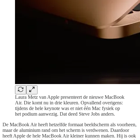
Laura Metz van Apple presenteert de nieuwe MacBook
Air. Die komt nu in drie kleuren. Opvallend overigens:
tijdens de hele keynote was er niet één Mac fysiek op
het podium aanwezig. Dat deed Steve Jobs anders.
De MacBook Air heeft hetzelfde formaat beeldscherm als voorheen,
maar de aluminium rand om het scherm is verdwenen. Daardoor
heeft Apple de hele MacBook Air kleiner kunnen maken. Hij is ook