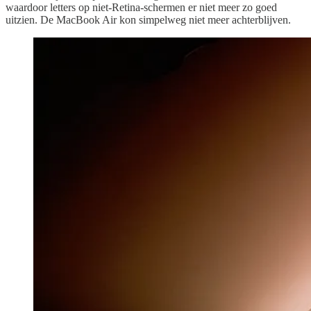
waardoor letters op niet-Retina-schermen er niet meer zo goed
uitzien. De MacBook Air kon simpelweg niet meer achterblijven.