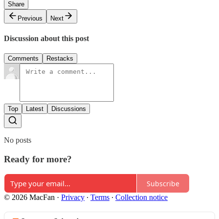
Share
Previous
Next
Discussion about this post
Comments
Restacks
Top
Latest
Discussions
No posts
Ready for more?
Subscribe
© 2026 MacFan
·
Privacy
∙
Terms
∙
Collection notice