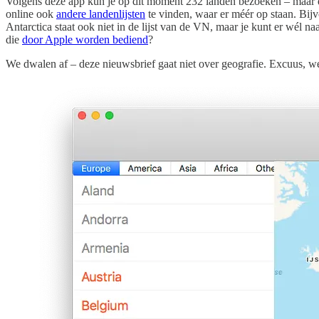
Volgens deze app kun je op dit moment 232 landen bezoeken – maar da
online ook
andere landenlijsten
te vinden, waar er méér op staan. Bij
Antarctica staat ook niet in de lijst van de VN, maar je kunt er wél 
die
door Apple worden bediend
?
We dwalen af – deze nieuwsbrief gaat niet over geografie. Excuus, we