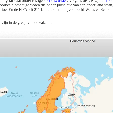
t getal staat onder reizigers
ter discussies
. Volgens de VN zijn er
195 
voorbeeld omdat gebieden die onder jurisdictie van een ander land staa
naartoe. En de FIFA telt 211 landen, omdat bijvoorbeeld Wales en Schot
 zijn in de greep van de vakantie.