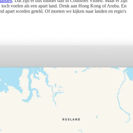
landen
. Dat zijn er dus minder dan in Countries Visited. Maar er zijn
n, toch voelen als een apart land. Denk aan Hong Kong of Aruba. En
land apart worden geteld. Of moeten we kijken naar landen en regio's