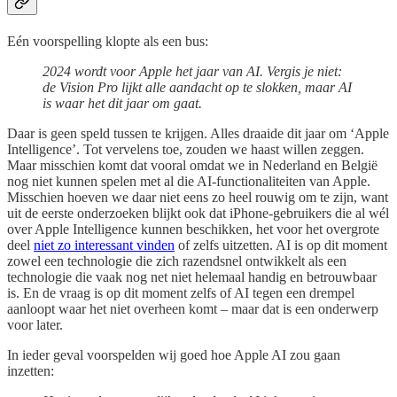
Eén voorspelling klopte als een bus:
2024 wordt voor Apple het jaar van AI. Vergis je niet:
de Vision Pro lijkt alle aandacht op te slokken, maar AI
is waar het dit jaar om gaat.
Daar is geen speld tussen te krijgen. Alles draaide dit jaar om ‘Apple
Intelligence’. Tot vervelens toe, zouden we haast willen zeggen.
Maar misschien komt dat vooral omdat we in Nederland en België
nog niet kunnen spelen met al die AI-functionaliteiten van Apple.
Misschien hoeven we daar niet eens zo heel rouwig om te zijn, want
uit de eerste onderzoeken blijkt ook dat iPhone-gebruikers die al wél
over Apple Intelligence kunnen beschikken, het voor het overgrote
deel
niet zo interessant vinden
of zelfs uitzetten. AI is op dit moment
zowel een technologie die zich razendsnel ontwikkelt als een
technologie die vaak nog net niet helemaal handig en betrouwbaar
is. En de vraag is op dit moment zelfs of AI tegen een drempel
aanloopt waar het niet overheen komt – maar dat is een onderwerp
voor later.
In ieder geval voorspelden wij goed hoe Apple AI zou gaan
inzetten: