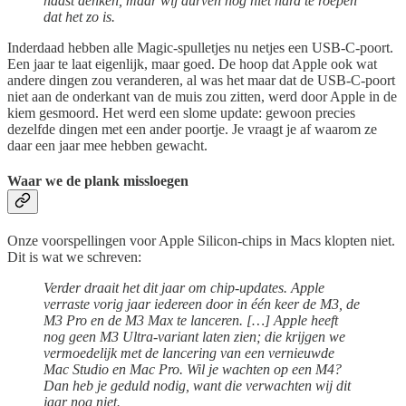
haast denken, maar wij durven nog niet hard te roepen
dat het zo is.
Inderdaad hebben alle Magic-spulletjes nu netjes een USB-C-poort.
Een jaar te laat eigenlijk, maar goed. De hoop dat Apple ook wat
andere dingen zou veranderen, al was het maar dat de USB-C-poort
niet aan de onderkant van de muis zou zitten, werd door Apple in de
kiem gesmoord. Het werd een slome update: gewoon precies
dezelfde dingen met een ander poortje. Je vraagt je af waarom ze
daar een jaar mee hebben gewacht.
Waar we de plank missloegen
Onze voorspellingen voor Apple Silicon-chips in Macs klopten niet.
Dit is wat we schreven:
Verder draait het dit jaar om chip-updates. Apple
verraste vorig jaar iedereen door in één keer de M3, de
M3 Pro en de M3 Max te lanceren. […] Apple heeft
nog geen M3 Ultra-variant laten zien; die krijgen we
vermoedelijk met de lancering van een vernieuwde
Mac Studio en Mac Pro. Wil je wachten op een M4?
Dan heb je geduld nodig, want die verwachten wij dit
jaar nog niet.