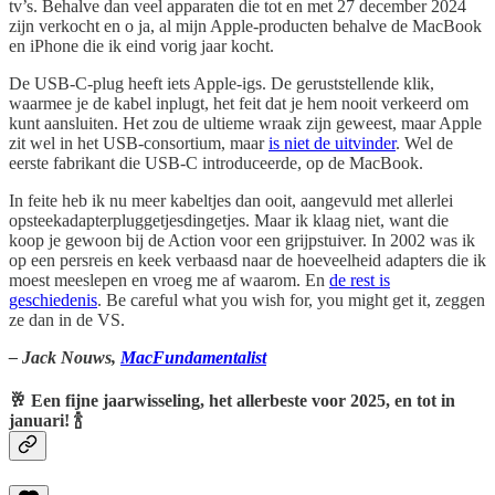
tv’s. Behalve dan veel apparaten die tot en met 27 december 2024
zijn verkocht en o ja, al mijn Apple-producten behalve de MacBook
en iPhone die ik eind vorig jaar kocht.
De USB-C-plug heeft iets Apple-igs. De geruststellende klik,
waarmee je de kabel inplugt, het feit dat je hem nooit verkeerd om
kunt aansluiten. Het zou de ultieme wraak zijn geweest, maar Apple
zit wel in het USB-consortium, maar
is niet de uitvinder
. Wel de
eerste fabrikant die USB-C introduceerde, op de MacBook.
In feite heb ik nu meer kabeltjes dan ooit, aangevuld met allerlei
opsteekadapterpluggetjesdingetjes. Maar ik klaag niet, want die
koop je gewoon bij de Action voor een grijpstuiver. In 2002 was ik
op een persreis en keek verbaasd naar de hoeveelheid adapters die ik
moest meeslepen en vroeg me af waarom. En
de rest is
geschiedenis
. Be careful what you wish for, you might get it, zeggen
ze dan in de VS.
– Jack Nouws,
MacFundamentalist
🥂 Een fijne jaarwisseling, het allerbeste voor 2025, en tot in
januari! 🍾