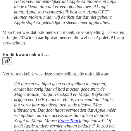
Het is veel aannemelijker dat Apple AI inbouwt in apps
die je al kent, dan dat er een gloednieuwe ‘AI-app’
komt. Apple zou vermoedelijk best een ‘AppleGPT’
kunnen maken, maar wij denken dat dat niet gebeurt.
Apple stopt AI geleidelijk in steeds meer applicaties.
Misschien was dat ook niet zo’n moeilijke voorspelling – al waren
er begin 2024 toch aardig wat mensen die wél een AppleGPT-app
verwachtten.
En dit kwam ook uit …
Net zo makkelijk was deze voorspelling, die ook uitkwam:
Dit durven we bijna geen voorspelling te noemen,
omdat het vorig jaar al had moeten gebeuren: de
Magic Mouse, Magic Trackpad en Magic Keyboard
krijgen een USB-C-poort. Het is zo vreemd dat Apple
dat vorig jaar niet deed toen ze de nieuwe iMac
uitbrachten. Dat doet haast vermoeden dat Apple méér
wil updaten aan die accessoires dan alleen de poort.
Krijgt de Magic Mouse
Force Touch
ingebouwd? Of
heeft Apple andere vernieuwingen bedacht? Je zou het