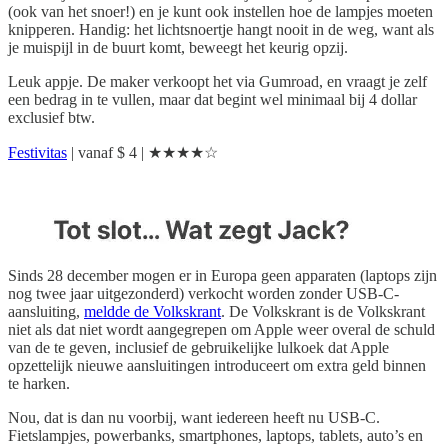
(ook van het snoer!) en je kunt ook instellen hoe de lampjes moeten
knipperen. Handig: het lichtsnoertje hangt nooit in de weg, want als
je muispijl in de buurt komt, beweegt het keurig opzij.
Leuk appje. De maker verkoopt het via Gumroad, en vraagt je zelf
een bedrag in te vullen, maar dat begint wel minimaal bij 4 dollar
exclusief btw.
Festivitas
| vanaf $ 4 | ★★★★☆
Sinds 28 december mogen er in Europa geen apparaten (laptops zijn
nog twee jaar uitgezonderd) verkocht worden zonder USB-C-
aansluiting,
meldde de Volkskrant
. De Volkskrant is de Volkskrant
niet als dat niet wordt aangegrepen om Apple weer overal de schuld
van de te geven, inclusief de gebruikelijke lulkoek dat Apple
opzettelijk nieuwe aansluitingen introduceert om extra geld binnen
te harken.
Nou, dat is dan nu voorbij, want iedereen heeft nu USB-C.
Fietslampjes, powerbanks, smartphones, laptops, tablets, auto’s en