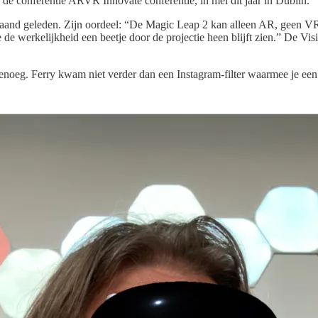
de conferentie ARVR Innovate conferentie, in mei dit jaar in Dublin.
and geleden. Zijn oordeel: “De Magic Leap 2 kan alleen AR, geen VR. 
e de werkelijkheid een beetje door de projectie heen blijft zien.” De V
noeg. Ferry kwam niet verder dan een Instagram-filter waarmee je een s