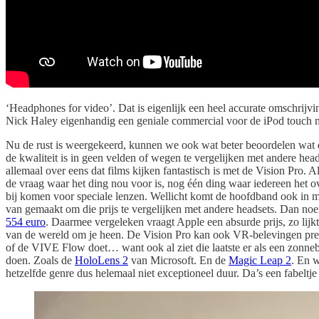
‘Headphones for video’. Dat is eigenlijk een heel accurate omschrij
Nick Haley eigenhandig een geniale commercial voor de iPod touch 
Nu de rust is weergekeerd, kunnen we ook wat beter beoordelen wat de
de kwaliteit is in geen velden of wegen te vergelijken met andere head
allemaal over eens dat films kijken fantastisch is met de Vision Pro. 
de vraag waar het ding nou voor is, nog één ding waar iedereen het over
bij komen voor speciale lenzen. Wellicht komt de hoofdband ook in m
van gemaakt om die prijs te vergelijken met andere headsets. Dan no
554 euro
. Daarmee vergeleken vraagt Apple een absurde prijs, zo lijkt
van de wereld om je heen. De Vision Pro kan ook VR-belevingen pres
of de VIVE Flow doet… want ook al ziet die laatste er als een zonnebr
doen. Zoals de
HoloLens 2
van Microsoft. En de
Magic Leap 2
. En 
hetzelfde genre dus helemaal niet exceptioneel duur. Da’s een fabeltje