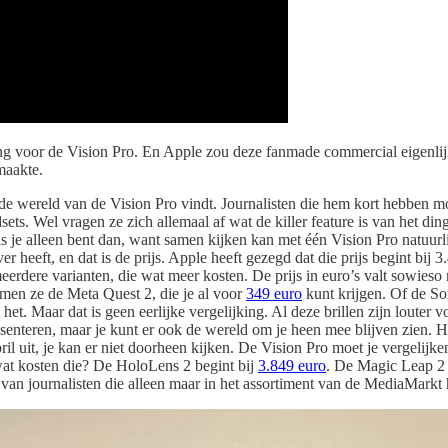
ving voor de Vision Pro. En Apple zou deze fanmade commercial eigenl
maakte.
 wereld van de Vision Pro vindt. Journalisten die hem kort hebben moge
sets. Wel vragen ze zich allemaal af wat de killer feature is van het din
Als je alleen bent dan, want samen kijken kan met één Vision Pro natuurl
 heeft, en dat is de prijs. Apple heeft gezegd dat die prijs begint bij 3
eerdere varianten, die wat meer kosten. De prijs in euro’s valt sowies
emen ze de Meta Quest 2, die je al voor
349 euro
kunt krijgen. Of de S
 het. Maar dat is geen eerlijke vergelijking. Al deze brillen zijn louter
enteren, maar je kunt er ook de wereld om je heen mee blijven zien. 
il uit, je kan er niet doorheen kijken. De Vision Pro moet je vergelijk
wat kosten die? De HoloLens 2 begint bij
3.849 euro
. De Magic Leap 2
 van journalisten die alleen maar in het assortiment van de MediaMarkt 