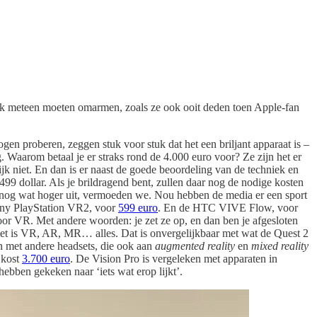
ijk meteen moeten omarmen, zoals ze ook ooit deden toen Apple-fan
n proberen, zeggen stuk voor stuk dat het een briljant apparaat is –
g. Waarom betaal je er straks rond de 4.000 euro voor? Ze zijn het er
ijk niet. En dan is er naast de goede beoordeling van de techniek en
.499 dollar. Als je brildragend bent, zullen daar nog de nodige kosten
o nog wat hoger uit, vermoeden we. Nou hebben de media er een sport
ony PlayStation VR2, voor
599 euro
. En de HTC VIVE Flow, voor
 voor VR. Met andere woorden: je zet ze op, en dan ben je afgesloten
Het is VR, AR, MR… alles. Dat is onvergelijkbaar met wat de Quest 2
en met andere headsets, die ook aan
augmented reality
en
mixed reality
 kost
3.700 euro
. De Vision Pro is vergeleken met apparaten in
hebben gekeken naar ‘iets wat erop lijkt’.