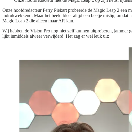
Onze hoofdredacteur met de Magic Leap 2 op zijn neus, tijdens 
Onze hoofdredacteur Ferry Piekart probeerde de Magic Leap 2 een ma
indrukwekkend. Maar het beeld bleef altijd een beetje mistig, omdat j
Magic Leap 2 die alleen maar AR kan.
Wij hebben de Vision Pro nog niet zelf kunnen uitproberen, jammer ge
lijkt inmiddels alweer verwijderd. Het zag er wel leuk uit: