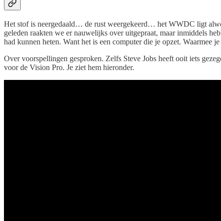
Het stof is neergedaald… de rust weergekeerd… het WWDC ligt alweer 
geleden raakten we er nauwelijks over uitgepraat, maar inmiddels hebb
had kunnen heten. Want het is een computer die je opzet. Waarmee je
Over voorspellingen gesproken. Zelfs Steve Jobs heeft ooit iets gez
voor de Vision Pro. Je ziet hem hieronder.