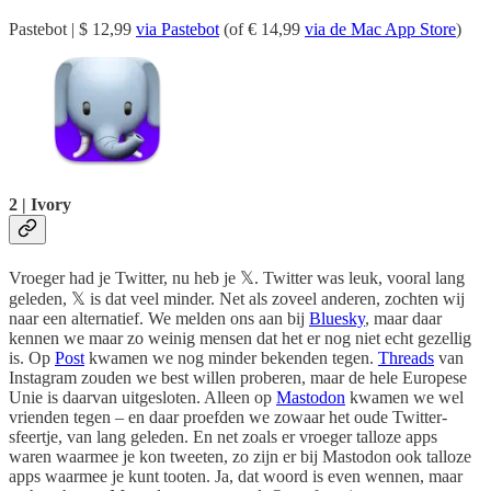
Pastebot | $ 12,99
via Pastebot
(of € 14,99
via de Mac App Store
)
2 | Ivory
Vroeger had je Twitter, nu heb je 𝕏. Twitter was leuk, vooral lang
geleden, 𝕏 is dat veel minder. Net als zoveel anderen, zochten wij
naar een alternatief. We melden ons aan bij
Bluesky
, maar daar
kennen we maar zo weinig mensen dat het er nog niet echt gezellig
is. Op
Post
kwamen we nog minder bekenden tegen.
Threads
van
Instagram zouden we best willen proberen, maar de hele Europese
Unie is daarvan uitgesloten. Alleen op
Mastodon
kwamen we wel
vrienden tegen – en daar proefden we zowaar het oude Twitter-
sfeertje, van lang geleden. En net zoals er vroeger talloze apps
waren waarmee je kon tweeten, zo zijn er bij Mastodon ook talloze
apps waarmee je kunt tooten. Ja, dat woord is even wennen, maar