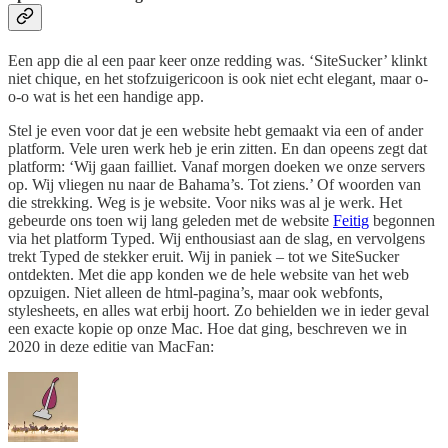
Een app die al een paar keer onze redding was. ‘SiteSucker’ klinkt
niet chique, en het stofzuigericoon is ook niet echt elegant, maar o-
o-o wat is het een handige app.
Stel je even voor dat je een website hebt gemaakt via een of ander
platform. Vele uren werk heb je erin zitten. En dan opeens zegt dat
platform: ‘Wij gaan failliet. Vanaf morgen doeken we onze servers
op. Wij vliegen nu naar de Bahama’s. Tot ziens.’ Of woorden van
die strekking. Weg is je website. Voor niks was al je werk. Het
gebeurde ons toen wij lang geleden met de website
Feitig
begonnen
via het platform Typed. Wij enthousiast aan de slag, en vervolgens
trekt Typed de stekker eruit. Wij in paniek – tot we SiteSucker
ontdekten. Met die app konden we de hele website van het web
opzuigen. Niet alleen de html-pagina’s, maar ook webfonts,
stylesheets, en alles wat erbij hoort. Zo behielden we in ieder geval
een exacte kopie op onze Mac. Hoe dat ging, beschreven we in
2020 in deze editie van MacFan: