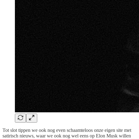
Tot slot tippen we ook nog even schaamteloos onze eigen site met
satirisch nieuws, waar we ook nog wel eens op Elon Musk willen