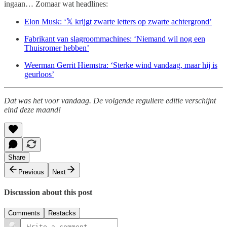
ingaan… Zomaar wat headlines:
Elon Musk: ‘𝕏 krijgt zwarte letters op zwarte achtergrond’
Fabrikant van slagroommachines: ‘Niemand wil nog een
Thuisromer hebben’
Weerman Gerrit Hiemstra: ‘Sterke wind vandaag, maar hij is
geurloos’
Dat was het voor vandaag. De volgende reguliere editie verschijnt
eind deze maand!
Share
Previous
Next
Discussion about this post
Comments
Restacks