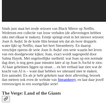
Sinds juni staat het zesde seizoen van Black Mirror op Netflix.
Wederom een collectie van losse verhalen (de afleveringen hebben
niks met elkaar te maken). Eentje springt eruit in het nieuwe seizoen:
Joan Is Awful
. In de korte film bestaat iets dat als twee druppels
water lijkt op Netflix, maar het heet Streamberry. En daarop
verschijnt opeens de serie
Joan Is Awful
: een serie waarin het leven
van een doodgewone kijker, Joan, exact wordt nagespeeld door
Salma Hayek. Met ongelooflijke snelheid: wat Joan op een normale
dag doet, is nog geen paar minuten later al op Joan Is Awful te zien.
Al haar geheimen liggen op straat… en het verhaal laat zien wat de
kracht van AI is – want daar hebben we uiteraard mee te maken.
Een aanrader. En als je hebt gekeken naar deze aflevering, bezoek
dan meteen ook even de website van
Streamberry
, en laat daar jezelf
vereeuwigen in een soortgelijke serie!
The Verge: Land of the Giants